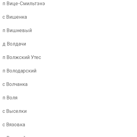
п Вице-Смильтэнэ
с Вишенка
п Вишневый
д Волдачи
п Волжский Утес
п Володарский
с Волчанка
п Воля
с Выселки
с Вязовка