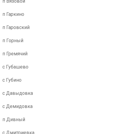
п Вязовой
п Гаркино
п Гаровский
п Горный
п Гремячий
с Губашево
с Губино
с Давыдовка
с Демидовка
п Дивный
с Дмитриевка