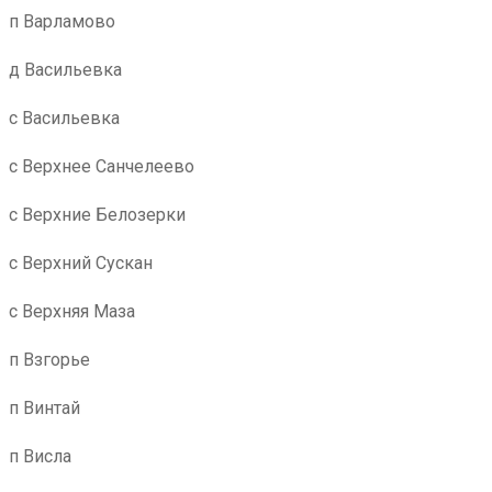
п Варламово
д Васильевка
с Васильевка
с Верхнее Санчелеево
с Верхние Белозерки
с Верхний Сускан
с Верхняя Маза
п Взгорье
п Винтай
п Висла