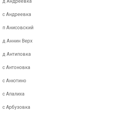
д Андреевка
с Андреевка
п Анисовский
д Аннин Верх
д Антиповка
с Антоновка
с Анютино
с Апалиха
с Арбузовка