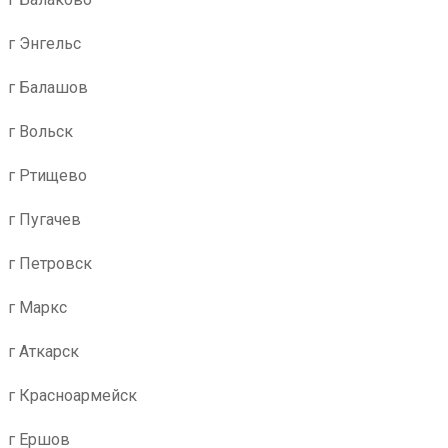
г Энгельс
г Балашов
г Вольск
г Ртищево
г Пугачев
г Петровск
г Маркс
г Аткарск
г Красноармейск
г Ершов