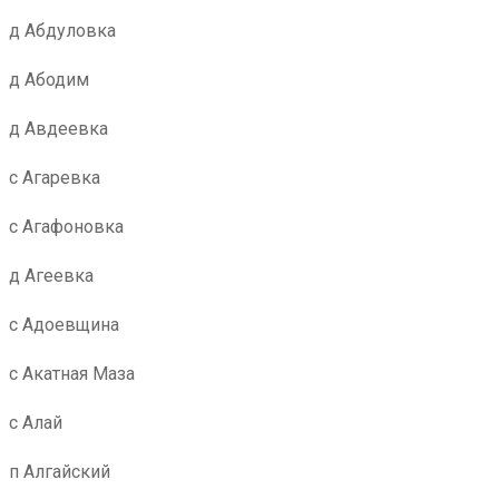
д Абдуловка
д Абодим
д Авдеевка
с Агаревка
с Агафоновка
д Агеевка
с Адоевщина
с Акатная Маза
с Алай
п Алгайский