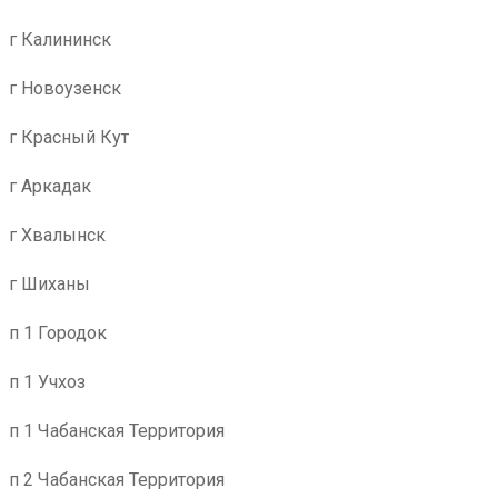
г Калининск
г Новоузенск
г Красный Кут
г Аркадак
г Хвалынск
г Шиханы
п 1 Городок
п 1 Учхоз
п 1 Чабанская Территория
п 2 Чабанская Территория