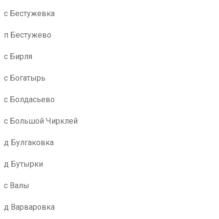
с Бестужевка
п Бестужево
с Бирля
с Богатырь
с Болдасьево
с Большой Чирклей
д Булгаковка
д Бутырки
с Валы
д Варваровка