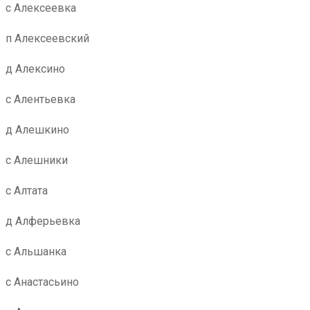
с Алексеевка
п Алексеевский
д Алексино
с Алентьевка
д Алешкино
с Алешники
с Алтата
д Алферьевка
с Альшанка
с Анастасьино