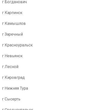
г Богданович
г Карпинск
г Камышлов
г Заречный
г Красноуральск
г Невьянск
г Лесной
г Кировград
г Нижняя Тура
г Сысерть
г Среднеуральск