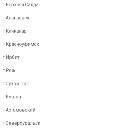
г Верхняя Салда
г Алапаевск
г Качканар
г Красноуфимск
г Ирбит
г Реж
г Сухой Лог
г Кушва
г Артемовский
г Североуральск