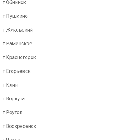
г Обнинск
г Пушкино
г Жуковский
г Раменское
г Красногорск
г Егорьевск
г Клин
г Воркута
г Реутов
г Воскресенск
г Чехов