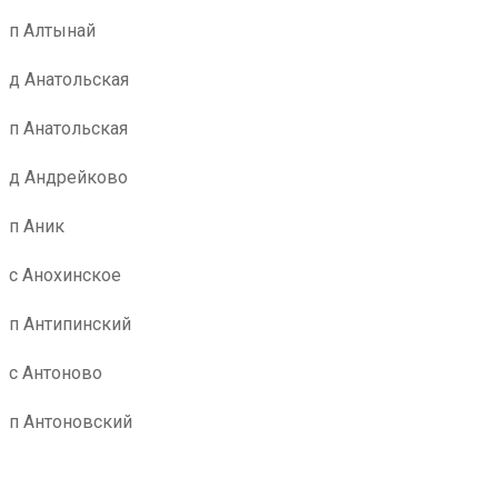
п Алтынай
д Анатольская
п Анатольская
д Андрейково
п Аник
с Анохинское
п Антипинский
с Антоново
п Антоновский