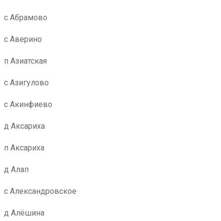
с Абрамово
с Аверино
п Азиатская
с Азигулово
с Акинфиево
д Аксариха
п Аксариха
д Алап
с Александровское
д Алёшина