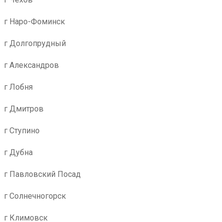
г Наро-Фоминск
г Долгопрудный
г Александров
г Лобня
г Дмитров
г Ступино
г Дубна
г Павловский Посад
г Солнечногорск
г Климовск