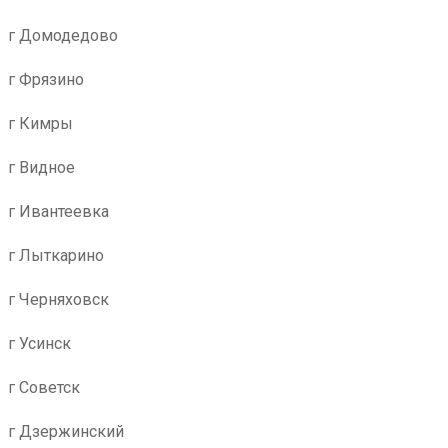
г Домодедово
г Фрязино
г Кимры
г Видное
г Ивантеевка
г Лыткарино
г Черняховск
г Усинск
г Советск
г Дзержинский