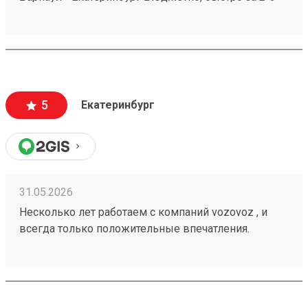
дня везут всегда. Сотрудники компетентные, очень
вежливые, работаю не первый год, ни одного
плохого и неприятного момента не могу вспомнить.
5
Екатеринбург
31.05.2026
Несколько лет работаем с компаний vozovoz , и
всегда только положительные впечатления.
Особенно хотелось бы отметить скорость доставки,
удобное приложение и чат бот в telegram , где
можно посмотреть всю интересующую
информацию , а также вежливый и отзывчивый