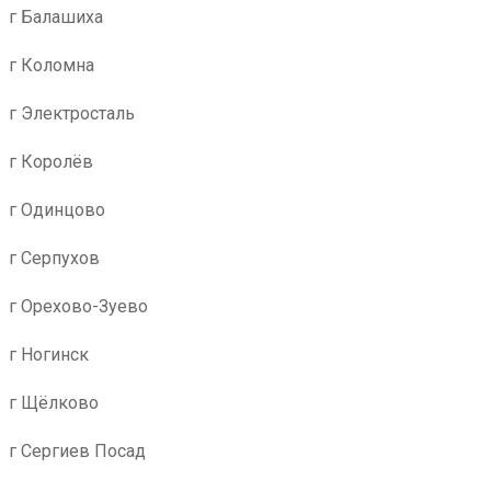
г Балашиха
г Коломна
г Электросталь
г Королёв
г Одинцово
г Серпухов
г Орехово-Зуево
г Ногинск
г Щёлково
г Сергиев Посад