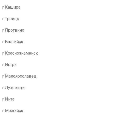
г Кашира
г Троицк
г Протвино
г Балтийск
г Краснознаменск
г Истра
г Малоярославец
г Луховицы
г Инта
г Можайск