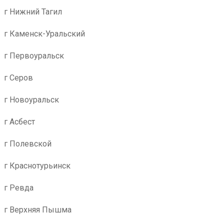
г Нижний Тагил
г Каменск-Уральский
г Первоуральск
г Серов
г Новоуральск
г Асбест
г Полевской
г Краснотурьинск
г Ревда
г Верхняя Пышма