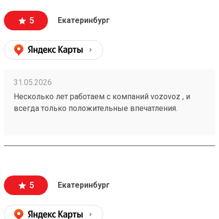
персонал. Груз всегда доставляется в целости и
сохранности , и сотрудники аккуратны при загрузке
5
Екатеринбург
, выгрузке 🙌🏻 Заказ 260502771
31.05.2026
Несколько лет работаем с компаний vozovoz , и
всегда только положительные впечатления.
Особенно хотелось бы отметить скорость доставки,
удобное приложение и чат бот в telegram , где
можно посмотреть всю интересующую
информацию , а также вежливый и отзывчивый
персонал. Груз всегда доставляется в целости и
сохранности , и сотрудники аккуратны при загрузке
5
Екатеринбург
, выгрузке 🙌🏻 Заказ 260502771