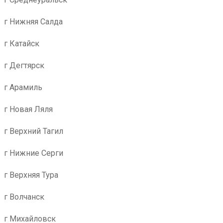
г Нижняя Салда
г Катайск
г Дегтярск
г Арамиль
г Новая Ляля
г Верхний Тагил
г Нижние Серги
г Верхняя Тура
г Волчанск
г Михайловск