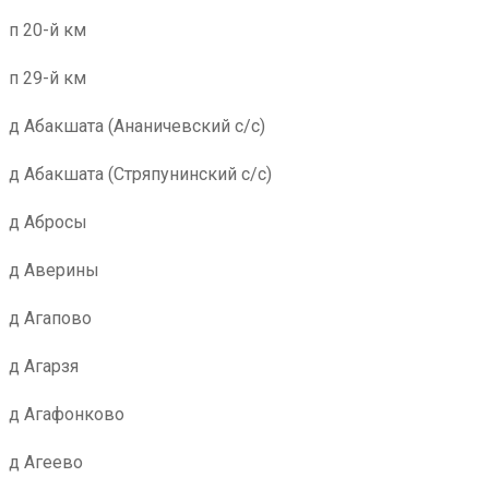
п 20-й км
п 29-й км
д Абакшата (Ананичевский с/с)
д Абакшата (Стряпунинский с/с)
д Абросы
д Аверины
д Агапово
д Агарзя
д Агафонково
д Агеево