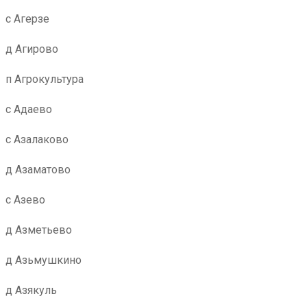
с Агерзе
д Агирово
п Агрокультура
с Адаево
с Азалаково
д Азаматово
с Азево
д Азметьево
д Азьмушкино
д Азякуль