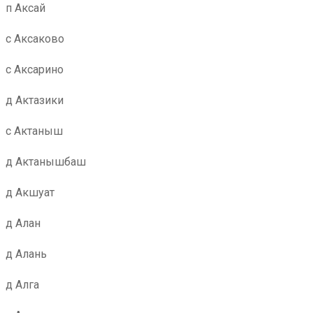
п Аксай
с Аксаково
с Аксарино
д Актазики
с Актаныш
д Актанышбаш
д Акшуат
д Алан
д Алань
д Алга