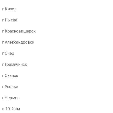
г Кизел
г Нытва
г Красновишерск
г Александровск
г Очер
г Гремячинск
г Оханск
г Усолье
г Чермоз
п 10-й км