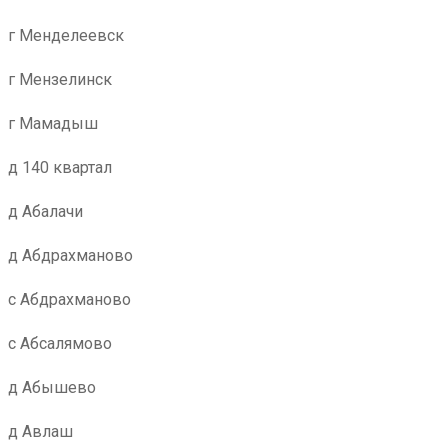
г Менделеевск
г Мензелинск
г Мамадыш
д 140 квартал
д Абалачи
д Абдрахманово
с Абдрахманово
с Абсалямово
д Абышево
д Авлаш