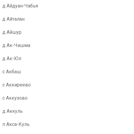
д Айдуан-Чабья
д Айталан
д Айшур
д Ак-Чишма
д Ак-Юл
с Акбаш
с Аккиреево
с Аккузово
д Аккуль
п Акса-Куль