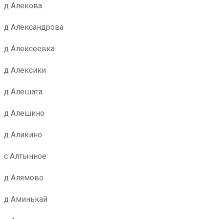
д Алекова
д Александрова
д Алексеевка
д Алексики
д Алешата
д Алешино
д Аликино
с Алтынное
д Алямово
д Аминькай