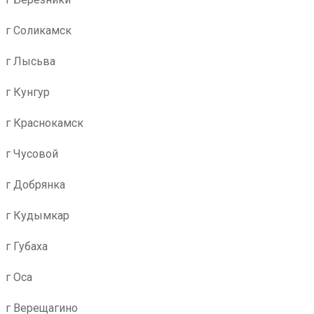
г Соликамск
г Лысьва
г Кунгур
г Краснокамск
г Чусовой
г Добрянка
г Кудымкар
г Губаха
г Оса
г Верещагино