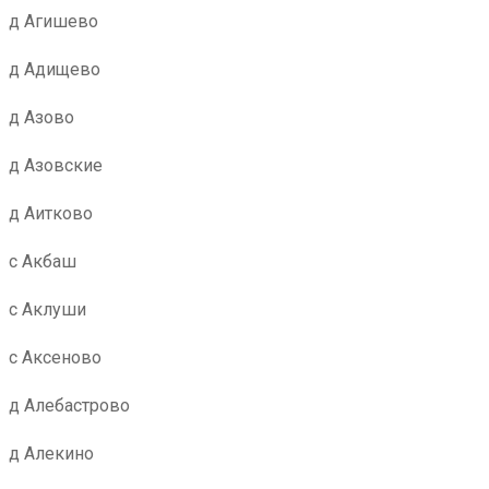
д Агишево
д Адищево
д Азово
д Азовские
д Аитково
с Акбаш
с Аклуши
с Аксеново
д Алебастрово
д Алекино