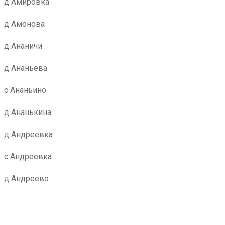
д Амировка
д Амонова
д Ананичи
д Ананьева
с Ананьино
д Ананькина
д Андреевка
с Андреевка
д Андреево