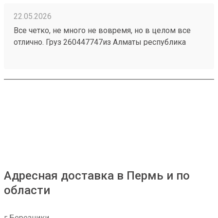
22.05.2026
Все четко, не много не вовремя, но в целом все
отлично. Груз 260447747из Алматы республика
Казахстан приехал быстро и без повреждений.
Персонал на складе отзывчивый, помогли все
погрузить . 4 звёзды только за неправильную
логистику, 2 груза на одного человека разделили на
2 перевозки тем самым сдвинулись сроки.
Адресная доставка в Пермь и по
области
г Березники