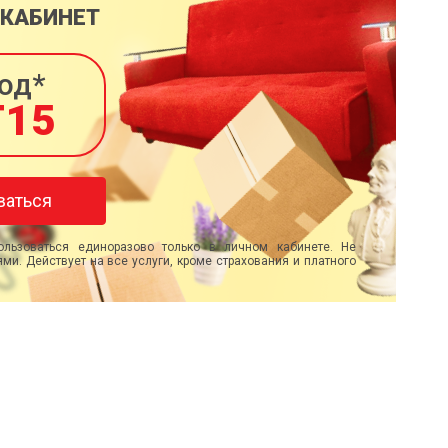
 КАБИНЕТ
од*
T15
ваться
льзоваться единоразово только в личном кабинете. Не
ми. Действует на все услуги, кроме страхования и платного