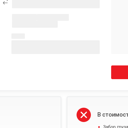
В стоимост
Забор груза