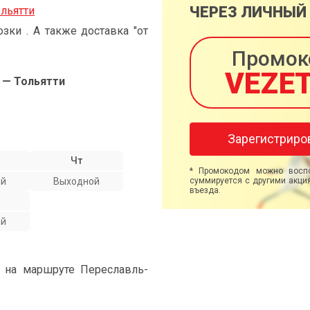
ЧЕРЕЗ ЛИЧНЫЙ
льятти
ки . А также доставка "от
Промок
VEZE
 — Тольятти
Зарегистриро
Чт
* Промокодом можно воспо
ой
Выходной
суммируется с другими акция
въезда.
ой
" на маршруте Переславль-