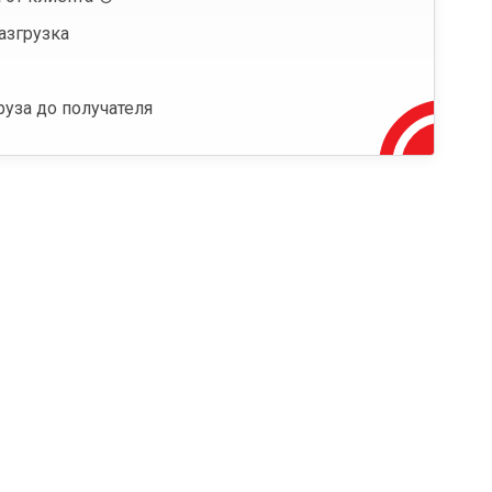
азгрузка
руза до получателя