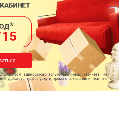
 КАБИНЕТ
од*
T15
ваться
льзоваться единоразово только в личном кабинете. Не
ми. Действует на все услуги, кроме страхования и платного