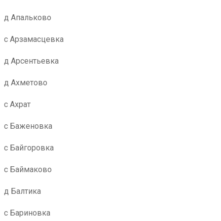
д Апальково
с Арзамасцевка
д Арсентьевка
д Ахметово
с Ахрат
с Баженовка
с Байгоровка
с Баймаково
д Балтика
с Бариновка