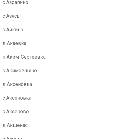
с Азрапино
с Азясь
с Айкино
д Акаевка
п Аким-Сергеевка
с Акимовщино
д Аксеновка
с Аксеновка
с Аксеново
д Акшенас
с Алеево