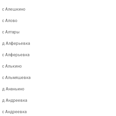
с Алешкино
с Алово
с Алтары
д Алферьевка
с Алферьевка
с Алькино
с Альмяшевка
д Ананьино
д Андреевка
с Андреевка