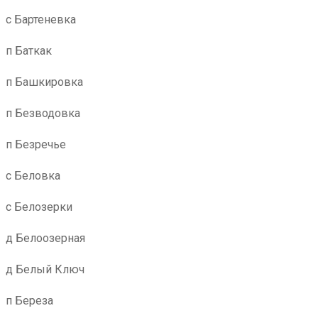
с Бартеневка
п Баткак
п Башкировка
п Безводовка
п Безречье
с Беловка
с Белозерки
д Белоозерная
д Белый Ключ
п Береза