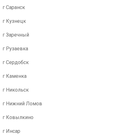
г Саранск
г Кузнецк
г Заречный
г Рузаевка
г Сердобск
г Каменка
г Никольск
г Нижний Ломов
г Ковылкино
г Инсар