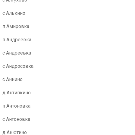
с Алькино
п Амировка
п Андреевка
с Андреевка
с Андросовка
с Аннино
д Антипкино
п Антоновка
с Антоновка
д Анютино