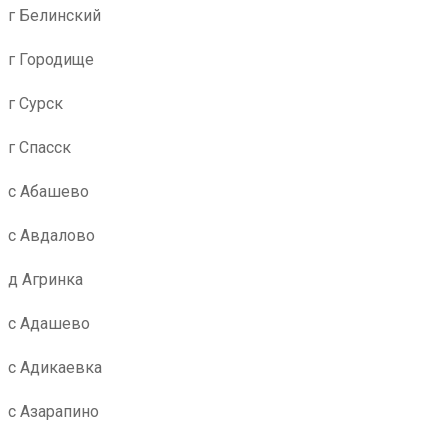
г Белинский
г Городище
г Сурск
г Спасск
с Абашево
с Авдалово
д Агринка
с Адашево
с Адикаевка
с Азарапино