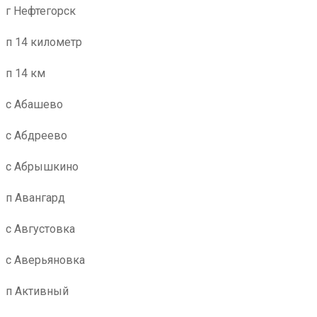
г Нефтегорск
п 14 километр
п 14 км
с Абашево
с Абдреево
с Абрышкино
п Авангард
с Августовка
с Аверьяновка
п Активный