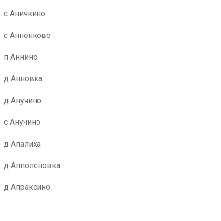
с Аничкино
с Анненково
п Аннино
д Анновка
д Анучино
с Анучино
д Апалиха
д Апполоновка
д Апраксино