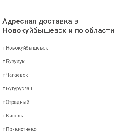
Адресная доставка в
Новокуйбышевск и по области
г Новокуйбышевск
г Бузулук
г Чапаевск
г Бугуруслан
г Отрадный
г Кинель
г Похвистнево