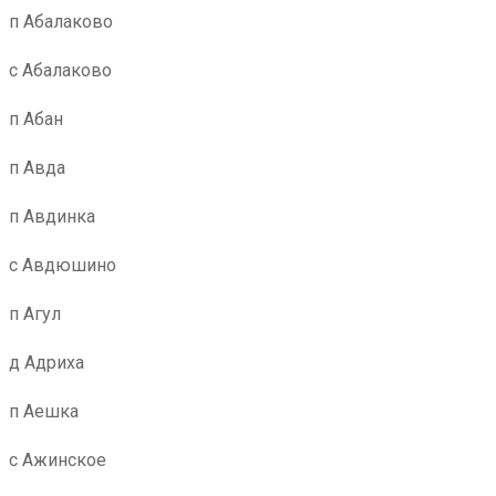
п Абалаково
с Абалаково
п Абан
п Авда
п Авдинка
с Авдюшино
п Агул
д Адриха
п Аешка
с Ажинское