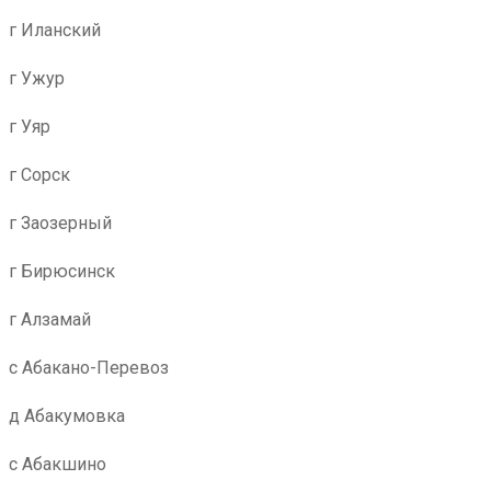
г Иланский
г Ужур
г Уяр
г Сорск
г Заозерный
г Бирюсинск
г Алзамай
с Абакано-Перевоз
д Абакумовка
с Абакшино