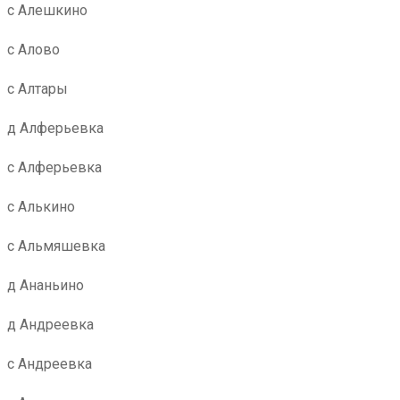
с Алешкино
с Алово
с Алтары
д Алферьевка
с Алферьевка
с Алькино
с Альмяшевка
д Ананьино
д Андреевка
с Андреевка