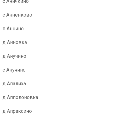
с Аничкино
с Анненково
п Аннино
д Анновка
д Анучино
с Анучино
д Апалиха
д Апполоновка
д Апраксино