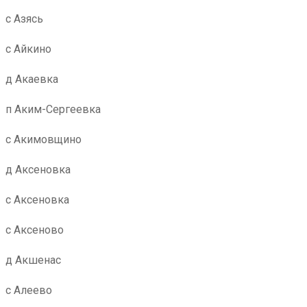
с Азясь
с Айкино
д Акаевка
п Аким-Сергеевка
с Акимовщино
д Аксеновка
с Аксеновка
с Аксеново
д Акшенас
с Алеево