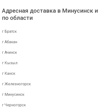
Адресная доставка в Минусинск и
по области
г Братск
г Абакан
г Ачинск
г Кызыл
г Канск
г Железногорск
г Минусинск
г Черногорск