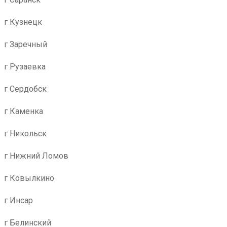
г Кузнецк
г Заречный
г Рузаевка
г Сердобск
г Каменка
г Никольск
г Нижний Ломов
г Ковылкино
г Инсар
г Белинский