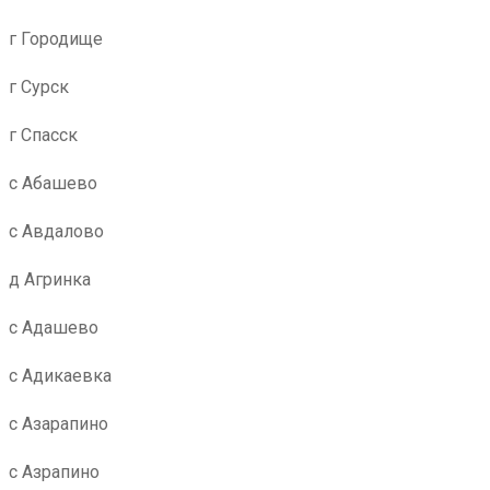
г Городище
г Сурск
г Спасск
с Абашево
с Авдалово
д Агринка
с Адашево
с Адикаевка
с Азарапино
с Азрапино