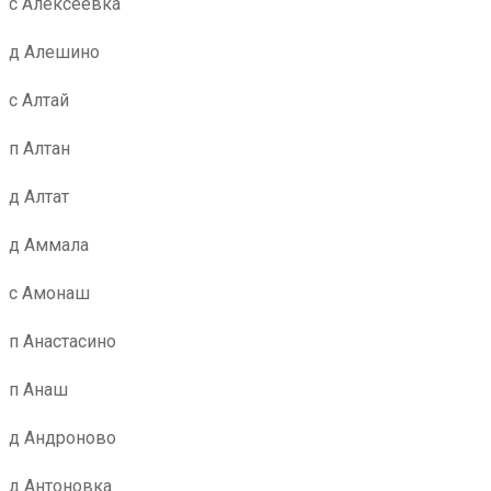
с Алексеевка
д Алешино
с Алтай
п Алтан
д Алтат
д Аммала
с Амонаш
п Анастасино
п Анаш
д Андроново
д Антоновка