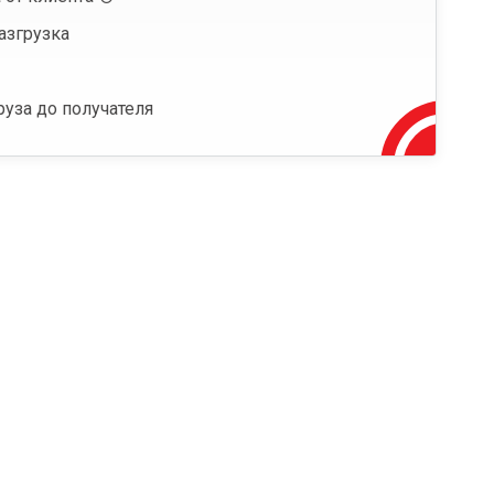
азгрузка
руза до получателя