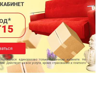
 КАБИНЕТ
од*
T15
ваться
льзоваться единоразово только в личном кабинете. Не
ми. Действует на все услуги, кроме страхования и платного