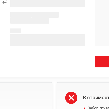
В стоимост
Забор груза