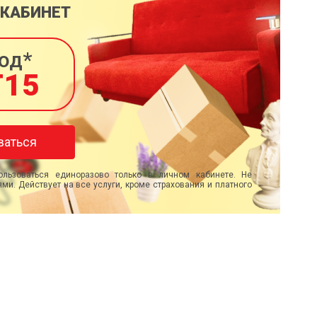
 КАБИНЕТ
од*
T15
ваться
льзоваться единоразово только в личном кабинете. Не
ми. Действует на все услуги, кроме страхования и платного