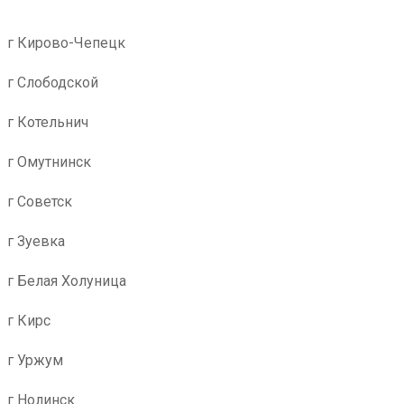
г Кирово-Чепецк
г Слободской
г Котельнич
г Омутнинск
г Советск
г Зуевка
г Белая Холуница
г Кирс
г Уржум
г Нолинск