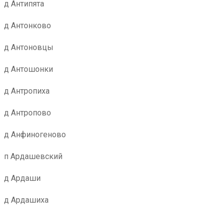
д Антипята
д Антонково
д Антоновцы
д Антошонки
д Антропиха
д Антропово
д Анфиногеново
п Ардашевский
д Ардаши
д Ардашиха