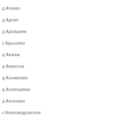
д Агеево
д Адово
д Адовщина
с Адышево
д Ажваж
д Азансола
д Азьманово
д Акпатырево
д Аксеново
с Александровское