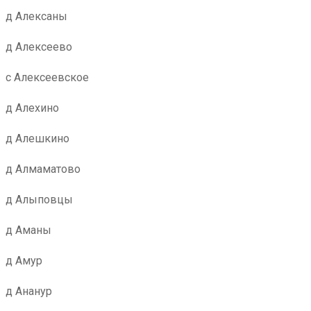
д Алексаны
д Алексеево
с Алексеевское
д Алехино
д Алешкино
д Алмаматово
д Алыповцы
д Аманы
д Амур
д Ананур