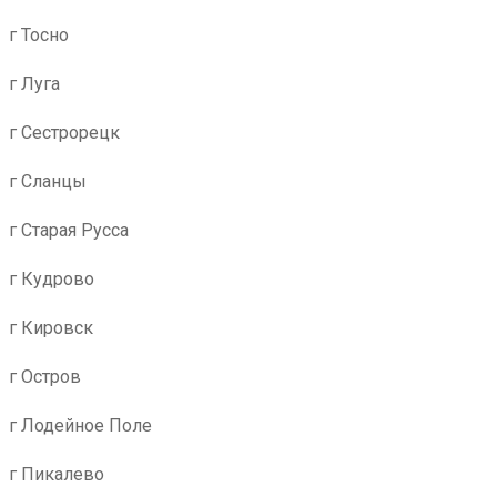
г Тосно
г Луга
г Сестрорецк
г Сланцы
г Старая Русса
г Кудрово
г Кировск
г Остров
г Лодейное Поле
г Пикалево