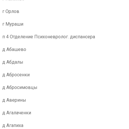
г Орлов
г Мураши
п 4 Отделение Психоневролог. диспансера
д Абашево
д Абдалы
д Абросенки
д Абросимовцы
д Аверины
д Агалаченки
д Агапиха