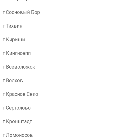
г Сосновый Бор
г Тихвин
г Кириши
г Кингисепп
г Всеволожск
г Волхов
г Красное Село
г Сертолово
г Кронштадт
г Ломоносов