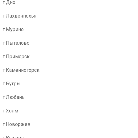
г Дно
г Лахденпохья
г Мурино
г Пыталово
г Приморск
г Каменногорск
г Бугры
г Любань
г Холм
г Новоржев
г Высоцк