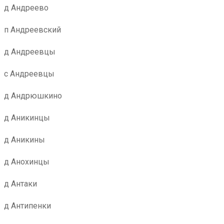
д Андреево
п Андреевский
д Андреевцы
с Андреевцы
д Андрюшкино
д Аникинцы
д Аникины
д Анохинцы
д Антаки
д Антипенки