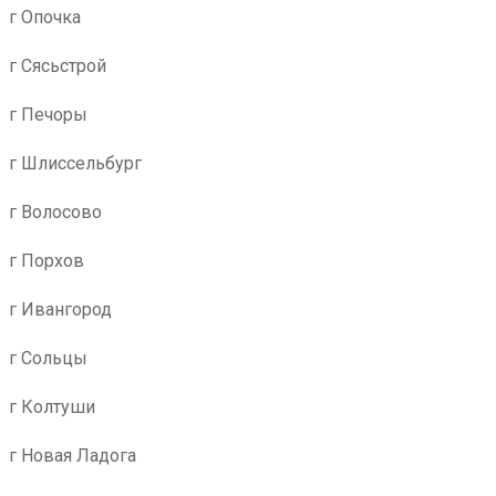
г Опочка
г Сясьстрой
г Печоры
г Шлиссельбург
г Волосово
г Порхов
г Ивангород
г Сольцы
г Колтуши
г Новая Ладога