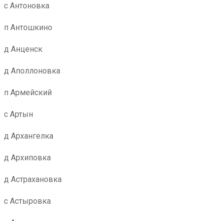
с Антоновка
п Антошкино
д Анценск
д Аполлоновка
п Армейский
с Артын
д Архангелка
д Архиповка
д Астрахановка
с Астыровка