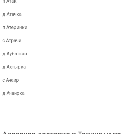
п Атак
д Атачка
п Атеринки
с Атрачи
д Аубаткан
д Ахтырка
с Ачаир
д Ачаирка