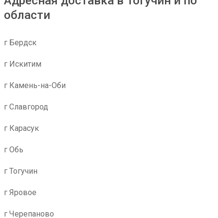
Адресная доставка в Тогучин и по
области
г Бердск
г Искитим
г Камень-на-Оби
г Славгород
г Карасук
г Обь
г Тогучин
г Яровое
г Черепаново