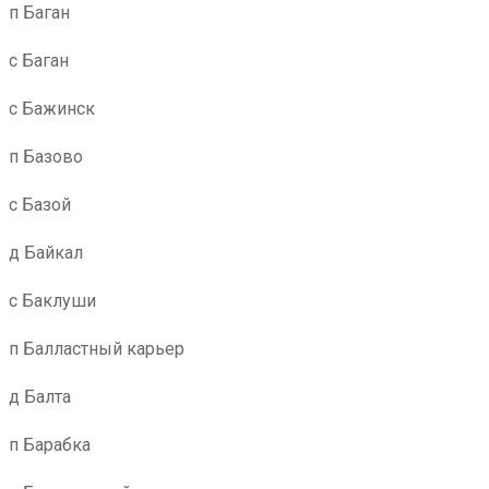
п Баган
с Баган
с Бажинск
п Базово
с Базой
д Байкал
с Баклуши
п Балластный карьер
д Балта
п Барабка