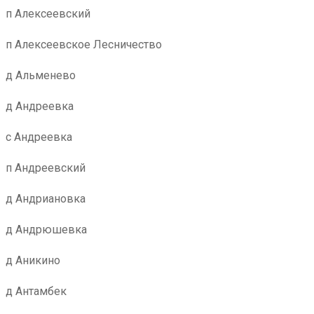
п Алексеевский
п Алексеевское Лесничество
д Альменево
д Андреевка
с Андреевка
п Андреевский
д Андриановка
д Андрюшевка
д Аникино
д Антамбек