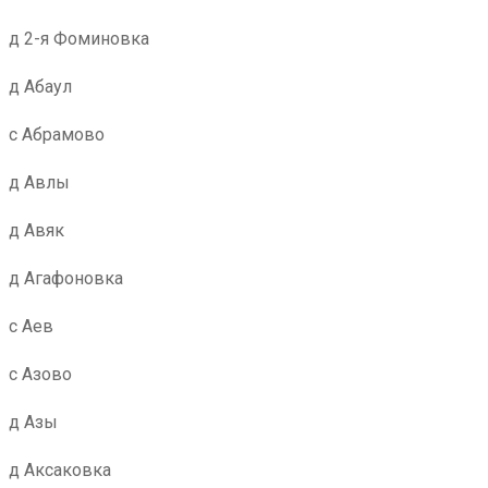
д 2-я Фоминовка
д Абаул
с Абрамово
д Авлы
д Авяк
д Агафоновка
с Аев
с Азово
д Азы
д Аксаковка