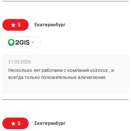
5
Екатеринбург
31.05.2026
Несколько лет работаем с компаний vozovoz , и
всегда только положительные впечатления.
Особенно хотелось бы отметить скорость доставки,
удобное приложение и чат бот в telegram , где
можно посмотреть всю интересующую
информацию , а также вежливый и отзывчивый
персонал. Груз всегда доставляется в целости и
сохранности , и сотрудники аккуратны при загрузке
5
Екатеринбург
, выгрузке 🙌🏻 Заказ 260502771