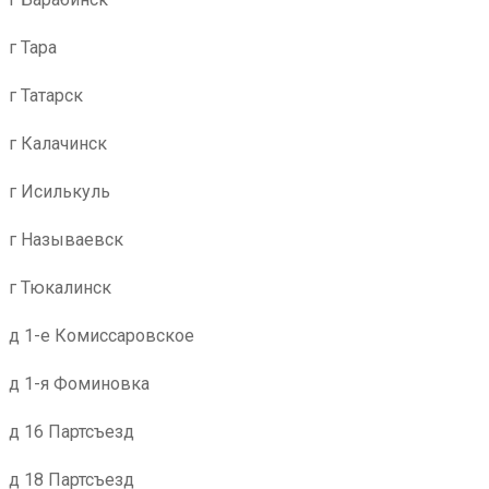
г Тара
г Татарск
г Калачинск
г Исилькуль
г Называевск
г Тюкалинск
д 1-е Комиссаровское
д 1-я Фоминовка
д 16 Партсъезд
д 18 Партсъезд