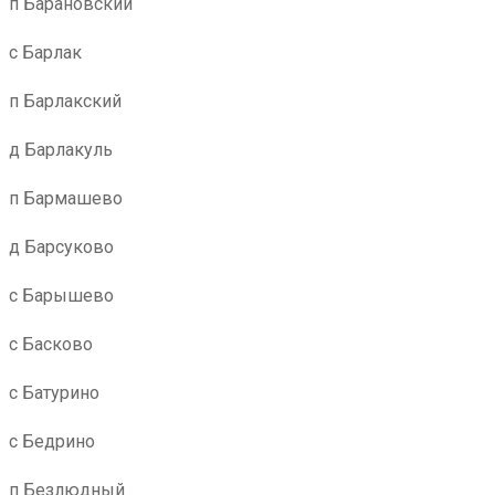
п Барановский
с Барлак
п Барлакский
д Барлакуль
п Бармашево
д Барсуково
с Барышево
с Басково
с Батурино
с Бедрино
п Безлюдный