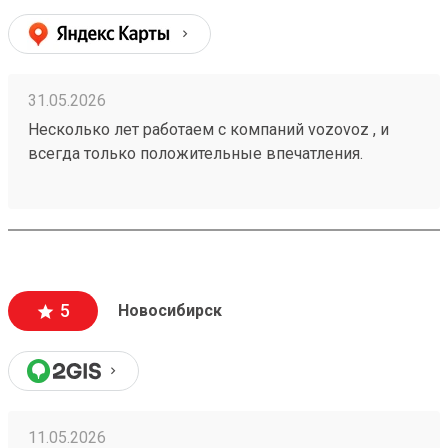
31.05.2026
Несколько лет работаем с компаний vozovoz , и
всегда только положительные впечатления.
Особенно хотелось бы отметить скорость доставки,
удобное приложение и чат бот в telegram , где
можно посмотреть всю интересующую
информацию , а также вежливый и отзывчивый
персонал. Груз всегда доставляется в целости и
сохранности , и сотрудники аккуратны при загрузке
5
Новосибирск
, выгрузке 🙌🏻 Заказ 260502771
11.05.2026