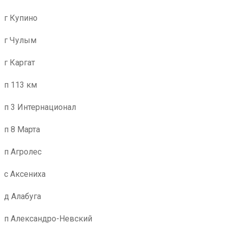
г Купино
г Чулым
г Каргат
п 113 км
п 3 Интернационал
п 8 Марта
п Агролес
с Аксениха
д Алабуга
п Александро-Невский