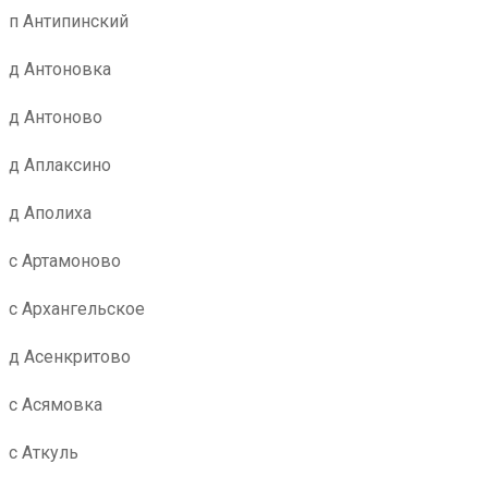
п Антипинский
д Антоновка
д Антоново
д Аплаксино
д Аполиха
с Артамоново
с Архангельское
д Асенкритово
с Асямовка
с Аткуль