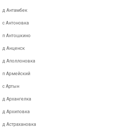
д Антамбек
с Антоновка
п Антошкино
д Анценск
д Аполлоновка
п Армейский
с Артын
д Архангелка
д Архиповка
д Астрахановка