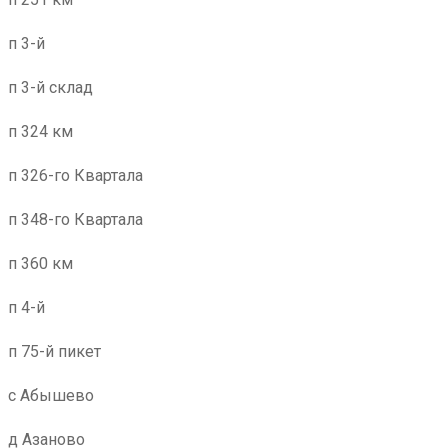
п 3-й
п 3-й склад
п 324 км
п 326-го Квартала
п 348-го Квартала
п 360 км
п 4-й
п 75-й пикет
с Абышево
д Азаново