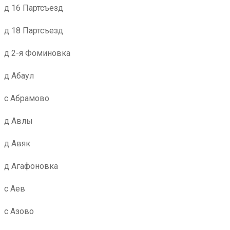
д 16 Партсъезд
д 18 Партсъезд
д 2-я Фоминовка
д Абаул
с Абрамово
д Авлы
д Авяк
д Агафоновка
с Аев
с Азово