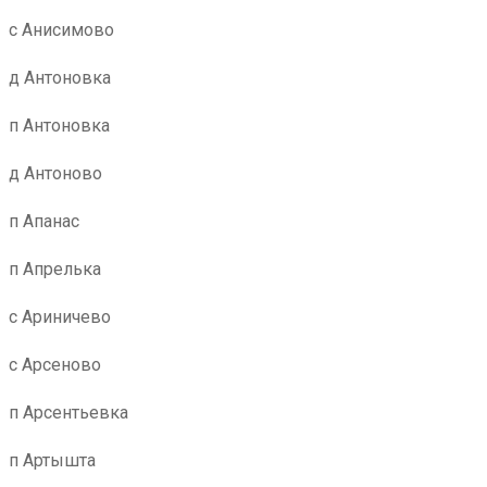
с Анисимово
д Антоновка
п Антоновка
д Антоново
п Апанас
п Апрелька
с Ариничево
с Арсеново
п Арсентьевка
п Артышта