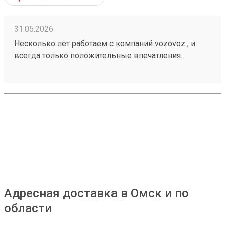
31.05.2026
Несколько лет работаем с компаний vozovoz , и
всегда только положительные впечатления.
Особенно хотелось бы отметить скорость доставки,
удобное приложение и чат бот в telegram , где
можно посмотреть всю интересующую
информацию , а также вежливый и отзывчивый
персонал. Груз всегда доставляется в целости и
сохранности , и сотрудники аккуратны при загрузке
, выгрузке 🙌🏻 Заказ 260502771
Адресная доставка в Омск и по
области