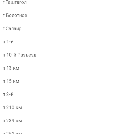
г Таштагол
г Болотное
г Салаир
п 1-й
п 10-й Разъезд
п 13 км
п 15 км
п 2-й
п 210 км
п 239 км
п 251 км