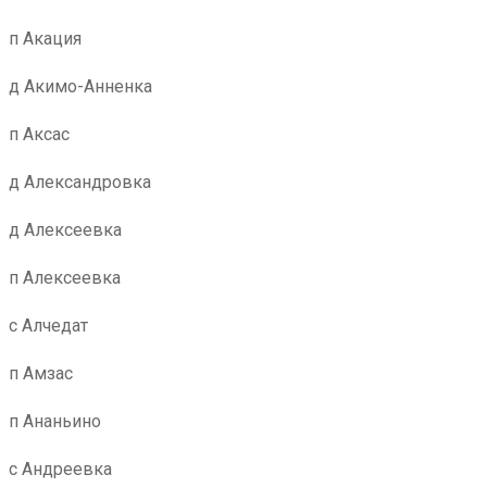
п Акация
д Акимо-Анненка
п Аксас
д Александровка
д Алексеевка
п Алексеевка
с Алчедат
п Амзас
п Ананьино
с Андреевка