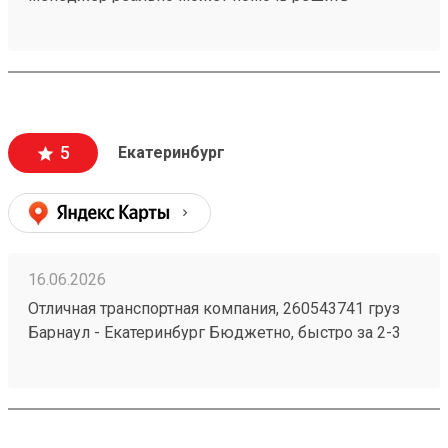
проблемную ситуацию. По грузу 260603693
предоставили хорошую скидку, спасибо
менеджеру Татьяне
5
Екатеринбург
16.06.2026
Отличная транспортная компания, 260543741 груз
Барнаул - Екатеринбург Бюджетно, быстро за 2-3
дня везут всегда. Сотрудники компетентные, очень
вежливые, работаю не первый год, ни одного
плохого и неприятного момента не могу вспомнить.