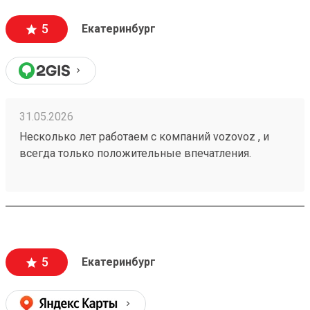
5
Екатеринбург
31.05.2026
Несколько лет работаем с компаний vozovoz , и
всегда только положительные впечатления.
Особенно хотелось бы отметить скорость доставки,
удобное приложение и чат бот в telegram , где
можно посмотреть всю интересующую
информацию , а также вежливый и отзывчивый
персонал. Груз всегда доставляется в целости и
сохранности , и сотрудники аккуратны при загрузке
5
Екатеринбург
, выгрузке 🙌🏻 Заказ 260502771