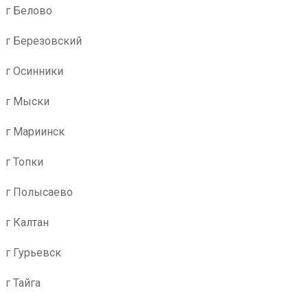
г Белово
г Березовский
г Осинники
г Мыски
г Мариинск
г Топки
г Полысаево
г Калтан
г Гурьевск
г Тайга