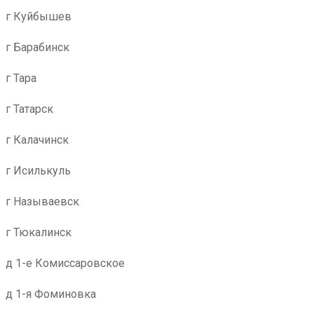
г Куйбышев
г Барабинск
г Тара
г Татарск
г Калачинск
г Исилькуль
г Называевск
г Тюкалинск
д 1-е Комиссаровское
д 1-я Фоминовка