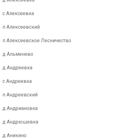
с Алексеевка
п Алексеевский
п Алексеевское Лесничество
д Альменево
д Андреевка
с Андреевка
п Андреевский
д Андриановка
д Андрюшевка
д Аникино