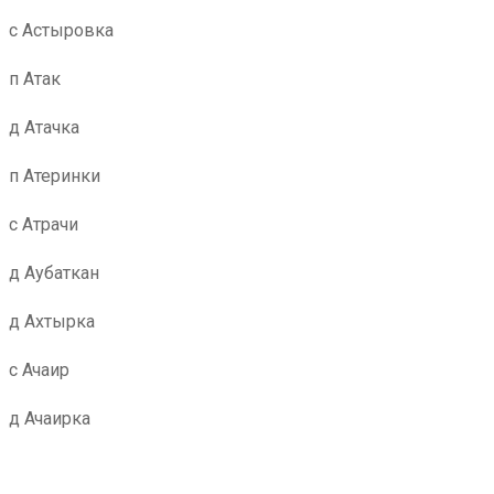
с Астыровка
п Атак
д Атачка
п Атеринки
с Атрачи
д Аубаткан
д Ахтырка
с Ачаир
д Ачаирка