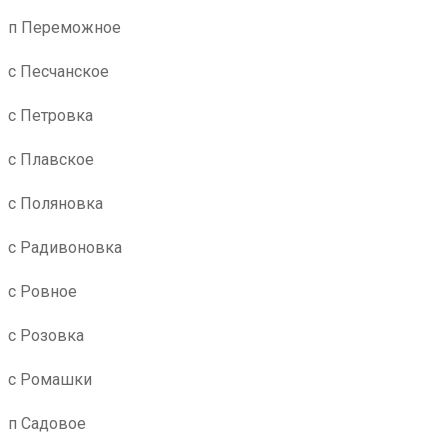
п Переможное
с Песчанское
с Петровка
с Плавское
с Поляновка
с Радивоновка
с Ровное
с Розовка
с Ромашки
п Садовое