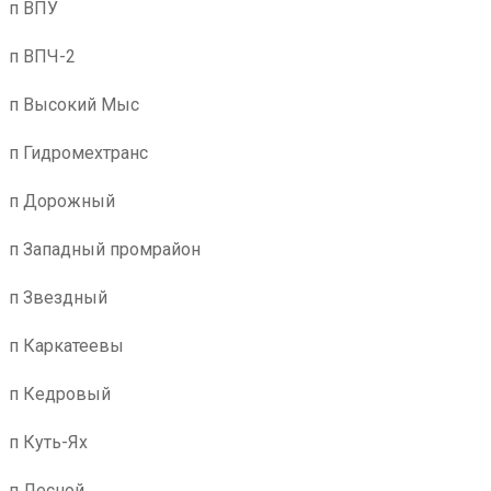
п ВПУ
п ВПЧ-2
п Высокий Мыс
п Гидромехтранс
п Дорожный
п Западный промрайон
п Звездный
п Каркатеевы
п Кедровый
п Куть-Ях
п Лесной