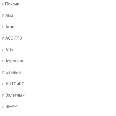
г Покачи
п АБЗ
п Аган
п АСС ГПЗ
п АТБ
п Аэропорт
п Банный
п БПТОиКО
п Взлетный
п ВМУ-1