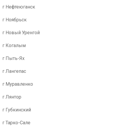
г Нефтеюганск
г Ноябрьск
г Новый Уренгой
г Когалым
г Пыть-Ях
г Лангепас
г Муравленко
г Лянтор
г Губкинский
г Тарко-Сале