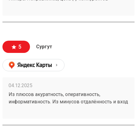
ощутимо дороже), скорость доставки и качество
упаковки. Единственный нюанс, лично для меня,
это местонахождение тк.
5
Сургут
04.12.2025
Из плюсов акуратность, оперативность,
информативность. Из минусов отдалённость и вход
через проходную сторонней организации, но
показав паспорт пропустили мигом. Заказ
250896935.