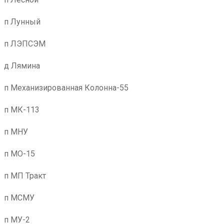
п Лунный
п ЛЭПСЭМ
д Лямина
п Механизированная Колонна-55
п МК-113
п МНУ
п МО-15
п МП Тракт
п МСМУ
п МУ-2