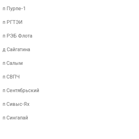
п Пурпе-1
п РГТЭИ
п РЭБ Флота
д Сайгатина
п Салым
п СВПЧ
п Сентябрьский
п Сивыс-Ях
п Сингапай