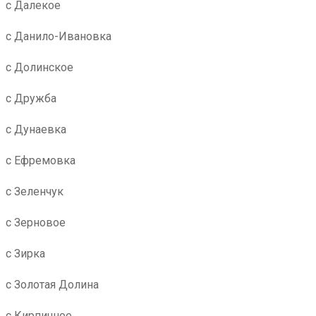
с Далекое
с Данило-Ивановка
с Долинское
с Дружба
с Дунаевка
с Ефремовка
с Зеленчук
с Зерновое
с Зирка
с Золотая Долина
с Кирпичное