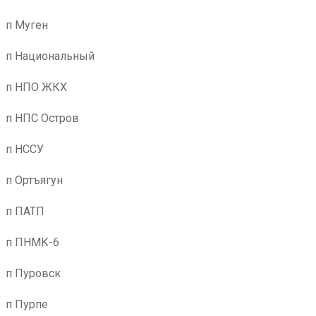
п Муген
п Национальный
п НПО ЖКХ
п НПС Остров
п НССУ
п Ортъягун
п ПАТП
п ПНМК-6
п Пуровск
п Пурпе