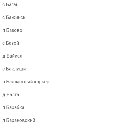
с Баган
с Бажинск
п Базово
с Базой
д Байкал
с Баклуши
п Балластный карьер
д Балта
п Барабка
п Барановский