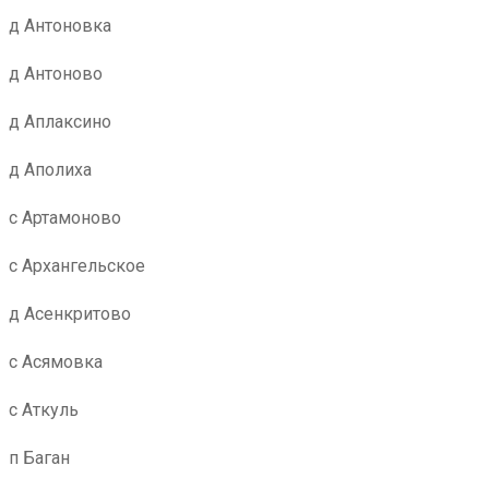
д Антоновка
д Антоново
д Аплаксино
д Аполиха
с Артамоново
с Архангельское
д Асенкритово
с Асямовка
с Аткуль
п Баган