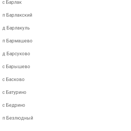
с Барлак
п Барлакский
д Барлакуль
п Бармашево
д Барсуково
с Барышево
с Басково
с Батурино
с Бедрино
п Безлюдный