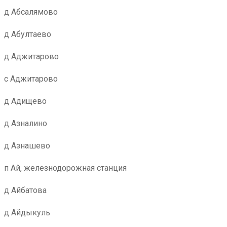
д Абсалямово
д Абултаево
д Аджитарово
с Аджитарово
д Адищево
д Азналино
д Азнашево
п Ай, железнодорожная станция
д Айбатова
д Айдыкуль