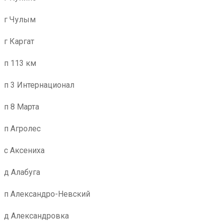
г Чулым
г Каргат
п 113 км
п 3 Интернационал
п 8 Марта
п Агролес
с Аксениха
д Алабуга
п Александро-Невский
д Александровка