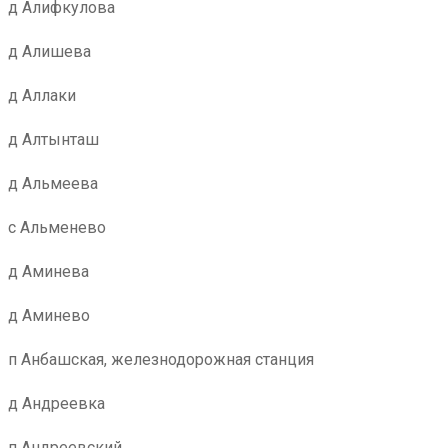
д Алифкулова
д Алишева
д Аллаки
д Алтынташ
д Альмеева
с Альменево
д Аминева
д Аминево
п Анбашская, железнодорожная станция
д Андреевка
п Андреевский