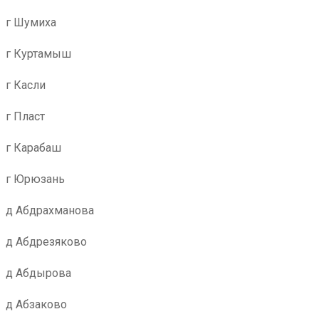
г Шумиха
г Куртамыш
г Касли
г Пласт
г Карабаш
г Юрюзань
д Абдрахманова
д Абдрезяково
д Абдырова
д Абзаково