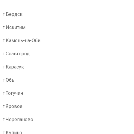
г Бердск
г Искитим
г Камень-на-Оби
г Славгород
г Карасук
г Обь
г Тогучин
г Яровое
г Черепаново
г Купино