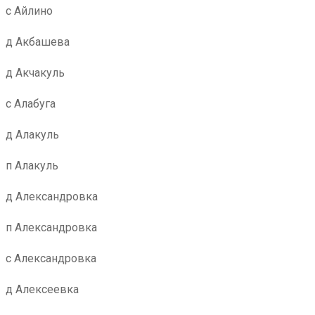
с Айлино
д Акбашева
д Акчакуль
с Алабуга
д Алакуль
п Алакуль
д Александровка
п Александровка
с Александровка
д Алексеевка