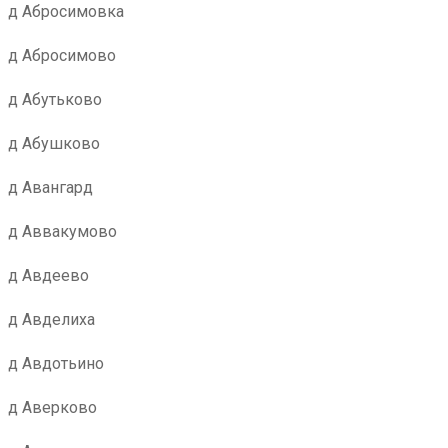
д Абросимовка
д Абросимово
д Абутьково
д Абушково
д Авангард
д Аввакумово
д Авдеево
д Авделиха
д Авдотьино
д Аверково