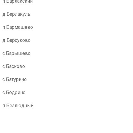
п Барлакский
д Барлакуль
п Бармашево
д Барсуково
с Барышево
с Басково
с Батурино
с Бедрино
п Безлюдный