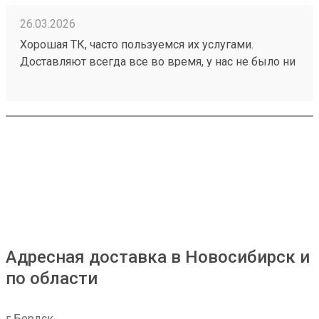
26.03.2026
Хорошая ТК, часто пользуемся их услугами.
Доставляют всегда все во время, у нас не было ни
разу задержек, происшествий с грузом. Ценник
средний, зависит от направления. Удобный сайт,
менеджеры оперативно отвечают. Нет навязанных
доп услуг. Заказ 260199248 водитель помог
выгрузить и донести до офиса
Адресная доставка в Новосибирск и
по области
г Бердск