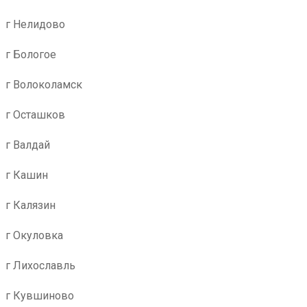
г Нелидово
г Бологое
г Волоколамск
г Осташков
г Валдай
г Кашин
г Калязин
г Окуловка
г Лихославль
г Кувшиново