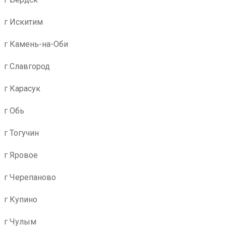
г Искитим
г Камень-на-Оби
г Славгород
г Карасук
г Обь
г Тогучин
г Яровое
г Черепаново
г Купино
г Чулым