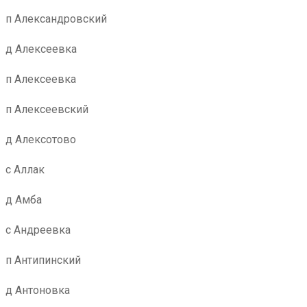
п Александровский
д Алексеевка
п Алексеевка
п Алексеевский
д Алексотово
с Аллак
д Амба
с Андреевка
п Антипинский
д Антоновка