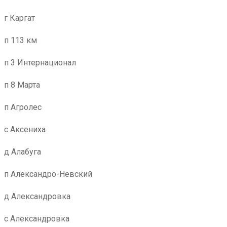
г Каргат
п 113 км
п 3 Интернационал
п 8 Марта
п Агролес
с Аксениха
д Алабуга
п Александро-Невский
д Александровка
с Александровка