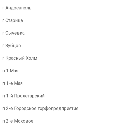
г Андреаполь
г Старица
г Сычевка
г Зубцов
г Красный Холм
п 1 Мая
п 1-е Мая
п 1-й Пролетарский
п 2-е Городское торфопредприятие
п 2-е Моховое