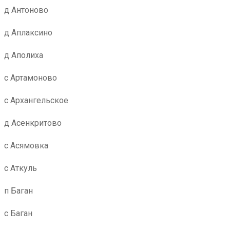
д Антоново
д Аплаксино
д Аполиха
с Артамоново
с Архангельское
д Асенкритово
с Асямовка
с Аткуль
п Баган
с Баган