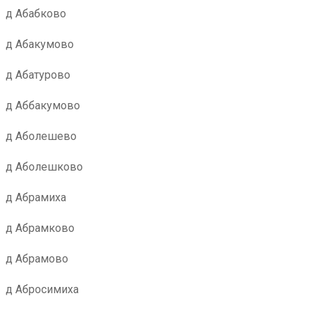
д Абабково
д Абакумово
д Абатурово
д Аббакумово
д Аболешево
д Аболешково
д Абрамиха
д Абрамково
д Абрамово
д Абросимиха