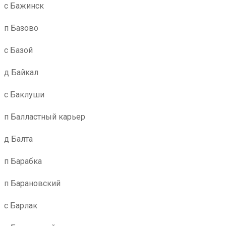
с Бажинск
п Базово
с Базой
д Байкал
с Баклуши
п Балластный карьер
д Балта
п Барабка
п Барановский
с Барлак