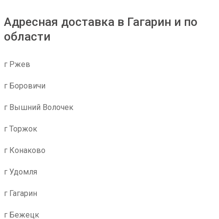
Адресная доставка в Гагарин и по
области
г Ржев
г Боровичи
г Вышний Волочек
г Торжок
г Конаково
г Удомля
г Гагарин
г Бежецк