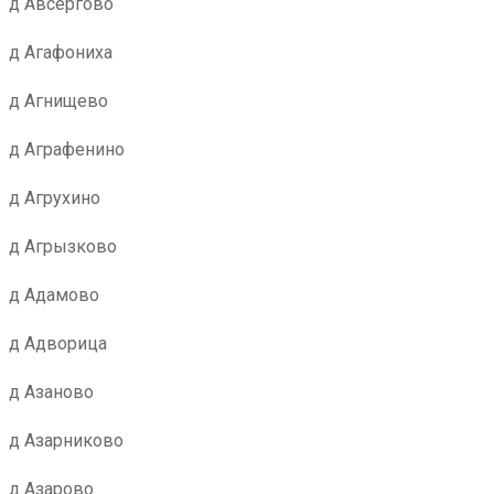
д Авсергово
д Агафониха
д Агнищево
д Аграфенино
д Агрухино
д Агрызково
д Адамово
д Адворица
д Азаново
д Азарниково
д Азарово