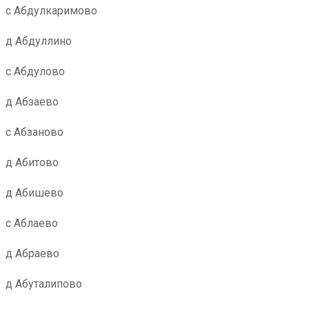
с Абдулкаримово
д Абдуллино
с Абдулово
д Абзаево
с Абзаново
д Абитово
д Абишево
с Аблаево
д Абраево
д Абуталипово