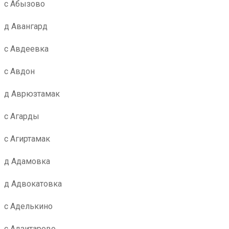
с Абызово
д Авангард
с Авдеевка
с Авдон
д Аврюзтамак
с Агарды
с Агиртамак
д Адамовка
д Адвокатовка
с Аделькино
с Адзитарово