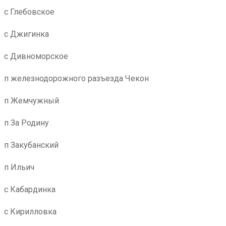
с Глебовское
с Джигинка
с Дивноморское
п железнодорожного разъезда Чекон
п Жемчужный
п За Родину
п Закубанский
п Ильич
с Кабардинка
с Кирилловка