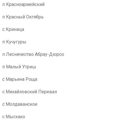
п Красноармейский
п Красный Октябрь
с Криница
п Кучугуры
п Лесничество Абрау-Дюрсо
п Малый Утриш
с Марьина Роща
с Михайловский Перевал
с Молдаванское
с Мысхако