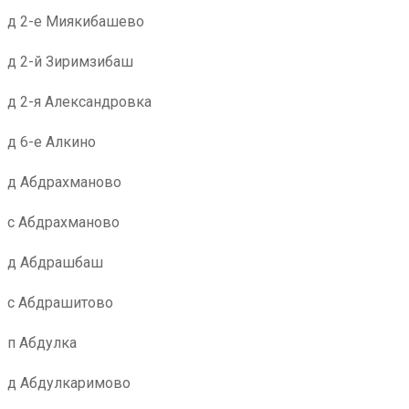
д 2-е Миякибашево
д 2-й Зиримзибаш
д 2-я Александровка
д 6-е Алкино
д Абдрахманово
с Абдрахманово
д Абдрашбаш
с Абдрашитово
п Абдулка
д Абдулкаримово