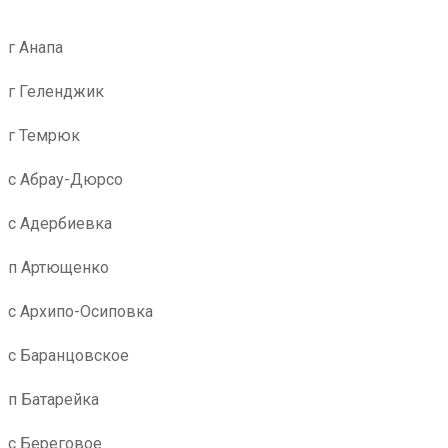
г Анапа
г Геленджик
г Темрюк
с Абрау-Дюрсо
с Адербиевка
п Артющенко
с Архипо-Осиповка
с Баранцовское
п Батарейка
с Береговое