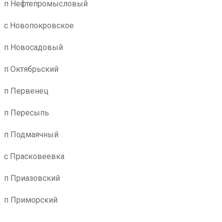
п Нефтепромысловый
с Новопокровское
п Новосадовый
п Октябрьский
п Первенец
п Пересыпь
п Подмаячный
с Прасковеевка
п Приазовский
п Приморский