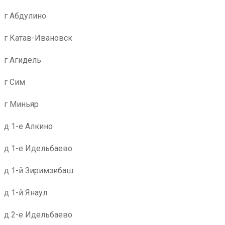
г Абдулино
г Катав-Ивановск
г Агидель
г Сим
г Миньяр
д 1-е Алкино
д 1-е Идельбаево
д 1-й Зиримзибаш
д 1-й Янаул
д 2-е Идельбаево