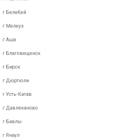
г Белебей
г Мелеуз
г Аша
г Благовещенск
г Бирск
г Дюртюли
г Усть-Катав
г Давлеканово
г Бавлы
г Янаул