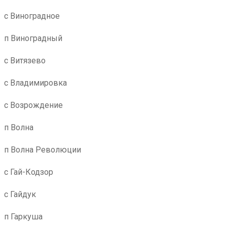
с Виноградное
п Виноградный
с Витязево
с Владимировка
с Возрождение
п Волна
п Волна Революции
с Гай-Кодзор
с Гайдук
п Гаркуша