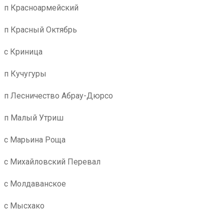
п Красноармейский
п Красный Октябрь
с Криница
п Кучугуры
п Лесничество Абрау-Дюрсо
п Малый Утриш
с Марьина Роща
с Михайловский Перевал
с Молдаванское
с Мысхако