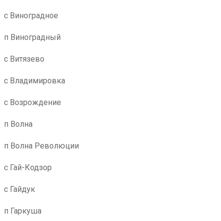
с Виноградное
п Виноградный
с Витязево
с Владимировка
с Возрождение
п Волна
п Волна Революции
с Гай-Кодзор
с Гайдук
п Гаркуша