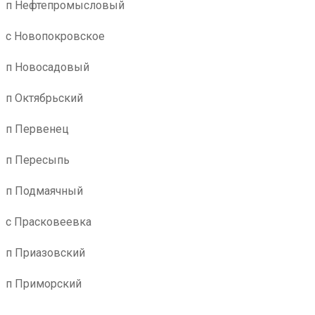
п Нефтепромысловый
с Новопокровское
п Новосадовый
п Октябрьский
п Первенец
п Пересыпь
п Подмаячный
с Прасковеевка
п Приазовский
п Приморский