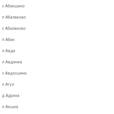
с Абакшино
п Абалаково
с Абалаково
п Абан
п Авда
п Авдинка
с Авдюшино
п Агул
д Адриха
п Аешка