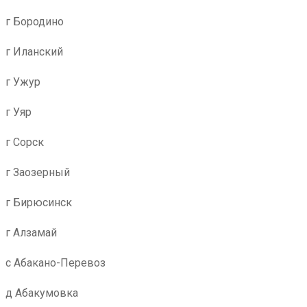
г Бородино
г Иланский
г Ужур
г Уяр
г Сорск
г Заозерный
г Бирюсинск
г Алзамай
с Абакано-Перевоз
д Абакумовка