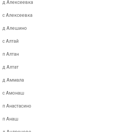
д Алексеевка
с Алексеевка
д Алешино
с Алтай
п Алтан
д Алтат
д Аммала
с Амонаш
п Анастасино
п Анаш
д Андроново