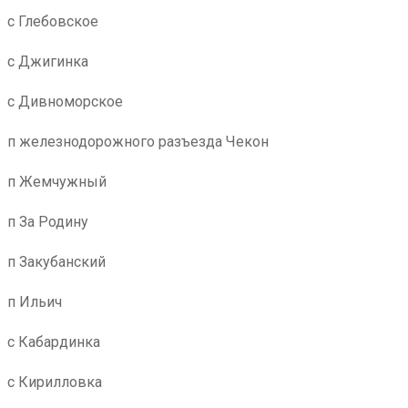
с Глебовское
с Джигинка
с Дивноморское
п железнодорожного разъезда Чекон
п Жемчужный
п За Родину
п Закубанский
п Ильич
с Кабардинка
с Кирилловка