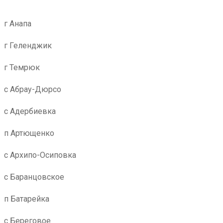
г Анапа
г Геленджик
г Темрюк
с Абрау-Дюрсо
с Адербиевка
п Артющенко
с Архипо-Осиповка
с Баранцовское
п Батарейка
с Береговое