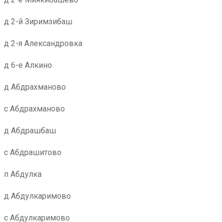
д 2-й Зиримзибаш
д 2-я Александровка
д 6-е Алкино
д Абдрахманово
с Абдрахманово
д Абдрашбаш
с Абдрашитово
п Абдулка
д Абдулкаримово
с Абдулкаримово