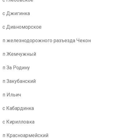
с Джигинка
с Дивноморское
п железнодорожного разъезда Чекон
п Жемчужный
п За Родину
п Закубанский
п Ильич
с Кабардинка
с Кирилловка
п Красноармейский