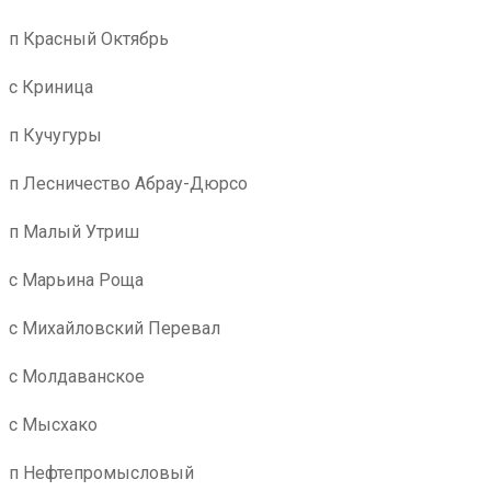
п Красный Октябрь
с Криница
п Кучугуры
п Лесничество Абрау-Дюрсо
п Малый Утриш
с Марьина Роща
с Михайловский Перевал
с Молдаванское
с Мысхако
п Нефтепромысловый