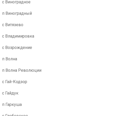
с Виноградное
п Виноградный
с Витязево
с Владимировка
с Возрождение
п Волна
п Волна Революции
с Гай-Кодзор
с Гайдук
п Гаркуша
с Глебовское