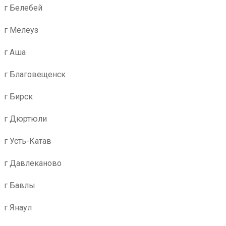
г Белебей
г Мелеуз
г Аша
г Благовещенск
г Бирск
г Дюртюли
г Усть-Катав
г Давлеканово
г Бавлы
г Янаул