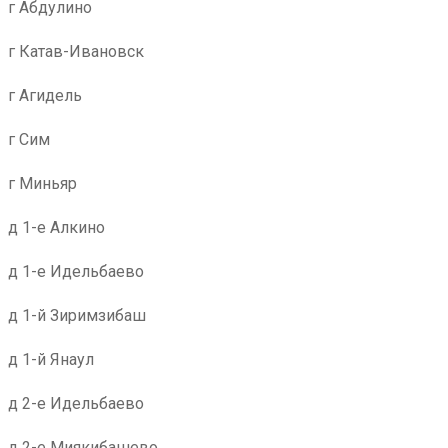
г Абдулино
г Катав-Ивановск
г Агидель
г Сим
г Миньяр
д 1-е Алкино
д 1-е Идельбаево
д 1-й Зиримзибаш
д 1-й Янаул
д 2-е Идельбаево
д 2-е Миякибашево