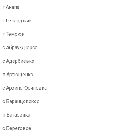
г Анапа
г Геленджик
г Темрюк
с Абрау-Дюрсо
с Адербиевка
п Артющенко
с Архипо-Осиповка
с Баранцовское
п Батарейка
с Береговое