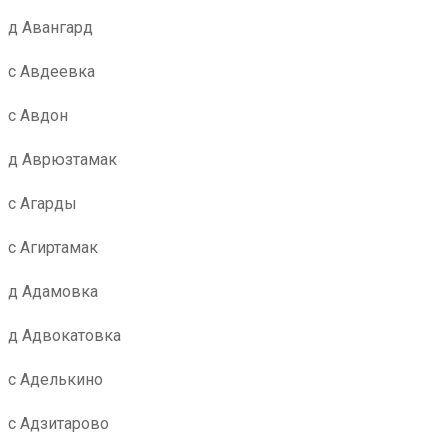
д Авангард
с Авдеевка
с Авдон
д Аврюзтамак
с Агарды
с Агиртамак
д Адамовка
д Адвокатовка
с Аделькино
с Адзитарово