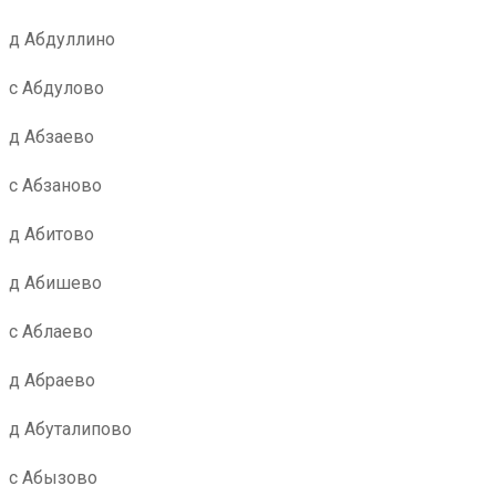
д Абдуллино
с Абдулово
д Абзаево
с Абзаново
д Абитово
д Абишево
с Аблаево
д Абраево
д Абуталипово
с Абызово