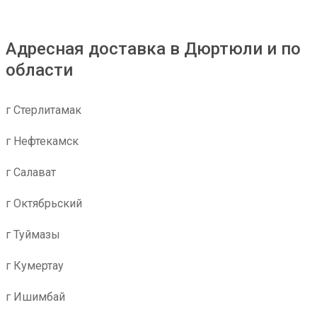
Адресная доставка в Дюртюли и по
области
г Стерлитамак
г Нефтекамск
г Салават
г Октябрьский
г Туймазы
г Кумертау
г Ишимбай