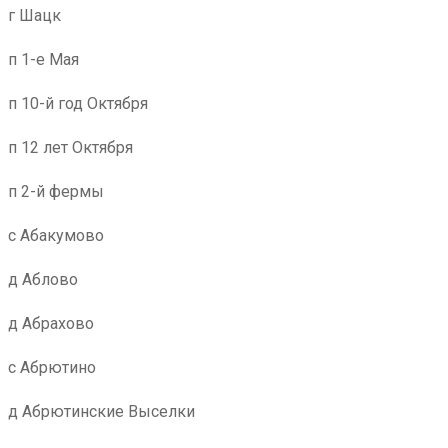
г Шацк
п 1-е Мая
п 10-й год Октября
п 12 лет Октября
п 2-й фермы
с Абакумово
д Аблово
д Абрахово
с Абрютино
д Абрютинские Выселки