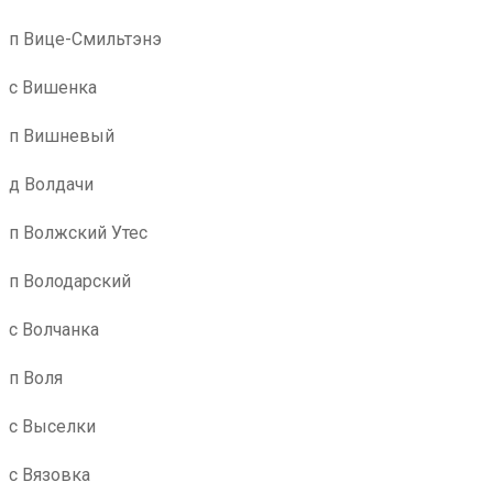
п Вице-Смильтэнэ
с Вишенка
п Вишневый
д Волдачи
п Волжский Утес
п Володарский
с Волчанка
п Воля
с Выселки
с Вязовка