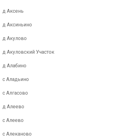
д Аксень
д Аксиньино
д Акулово
д Акуловский Участок
д Алабино
с Аладьино
с Алгасово
д Алеево
с Алеево
с Алеканово