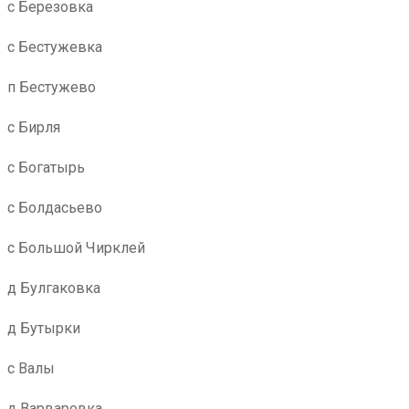
с Березовка
с Бестужевка
п Бестужево
с Бирля
с Богатырь
с Болдасьево
с Большой Чирклей
д Булгаковка
д Бутырки
с Валы
д Варваровка