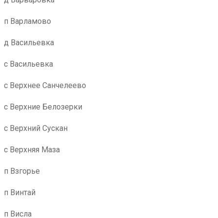
п Варламово
д Васильевка
с Васильевка
с Верхнее Санчелеево
с Верхние Белозерки
с Верхний Сускан
с Верхняя Маза
п Взгорье
п Винтай
п Висла