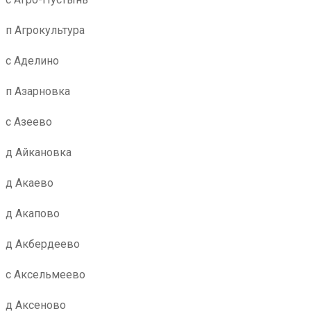
п Агрокультура
с Аделино
п Азарновка
с Азеево
д Айкановка
д Акаево
д Акапово
д Акбердеево
с Аксельмеево
д Аксеново