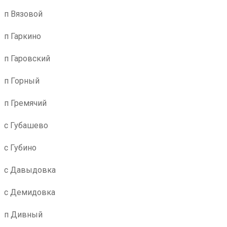
п Вязовой
п Гаркино
п Гаровский
п Горный
п Гремячий
с Губашево
с Губино
с Давыдовка
с Демидовка
п Дивный