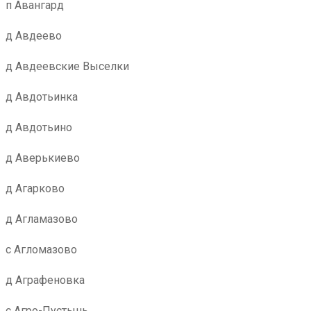
п Авангард
д Авдеево
д Авдеевские Выселки
д Авдотьинка
д Авдотьино
д Аверькиево
д Агарково
д Агламазово
с Агломазово
д Аграфеновка
с Агро-Пустынь