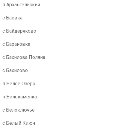
п Архангельский
с Баевка
с Байдеряково
с Барановка
с Бахилова Поляна
с Бахилово
п Белое Озеро
п Белокаменка
с Белоключье
с Белый Ключ