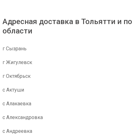
Адресная доставка в Тольятти и по
области
г Сызрань
г Жигулевск
г Октябрьск
с Актуши
с Алакаевка
с Александровка
с Андреевка