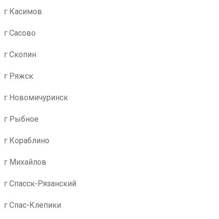
г Касимов
г Сасово
г Скопин
г Ряжск
г Новомичуринск
г Рыбное
г Кораблино
г Михайлов
г Спасск-Рязанский
г Спас-Клепики