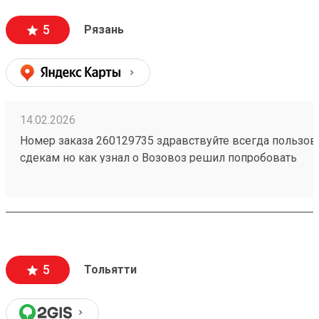
5
Рязань
14.02.2026
Номер заказа 260129735 здравствуйте всегда пользов
сдекам но как узнал о Возовоз решил попробовать
зарегистрировался оформил заказ и был очень удивлё
быстро он приехал операторы помогли во всем отвеча
не нужно ждать по пол дня ответа теперь буду пользов
этой компанией спасибо за быструю доставку приехал 
терминал без ожидания и всего забрал свой груз и пое
быстро и хорошо всем советую пользоваться этой ко
5
Тольятти