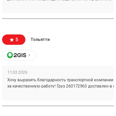
чёткое соблюдение сроков доставки;
вежливый и ответственный персонал
5
Тольятти
11.03.2026
Хочу выразить благодарность транспортной компании 
за качественную работу! Груз 260172963 доставлен в с
повреждений. Ребята вежливые, помогли с загрузкой .
Обязательно обращусь ещё и буду рекомендовать вас