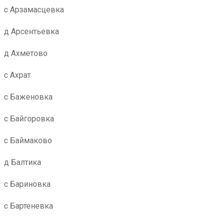
с Арзамасцевка
д Арсентьевка
д Ахметово
с Ахрат
с Баженовка
с Байгоровка
с Баймаково
д Балтика
с Бариновка
с Бартеневка