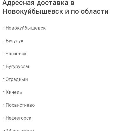
Адресная доставка в
Новокуйбышевск и по области
г Новокуйбышевск
г Бузулук
г Чапаевск
г Бугуруслан
г Отрадный
г Кинель
г Похвистнево
г Нефтегорск
п 14 километр