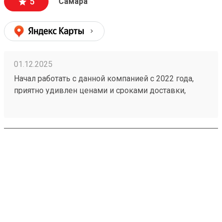
5
Самара
01.12.2025
Начал работать с данной компанией с 2022 года,
приятно удивлен ценами и сроками доставки,
достаточно вежливый персонал, не затягивают с
приёмкой и выдачей груза, оперативно
отзываются на просьбу привлечь складкой
вилочный погрузчик. Немаловажный фактор -
помогают с разгрузкой машины, если что-то
тяжелое. Заказ 251094787.