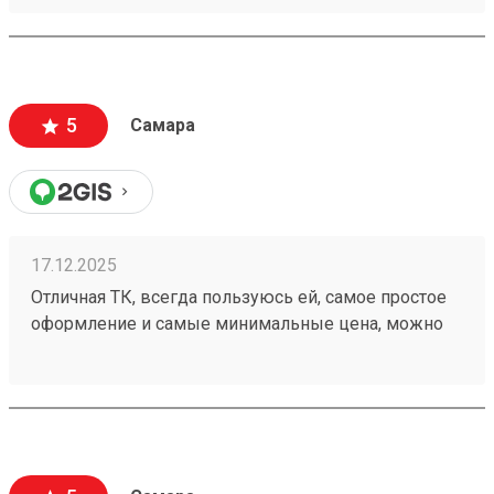
отслеживается в пути, пропуск оформили заранее.
5
Самара
17.12.2025
Отличная ТК, всегда пользуюсь ей, самое простое
оформление и самые минимальные цена, можно
оформить с забором груза, оформив через сайт.
Доставка быстрая и без повреждений. Заказ
250861534