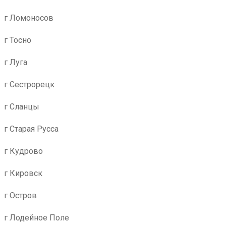
г Ломоносов
г Тосно
г Луга
г Сестрорецк
г Сланцы
г Старая Русса
г Кудрово
г Кировск
г Остров
г Лодейное Поле