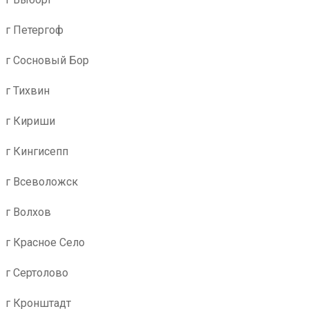
г Петергоф
г Сосновый Бор
г Тихвин
г Кириши
г Кингисепп
г Всеволожск
г Волхов
г Красное Село
г Сертолово
г Кронштадт