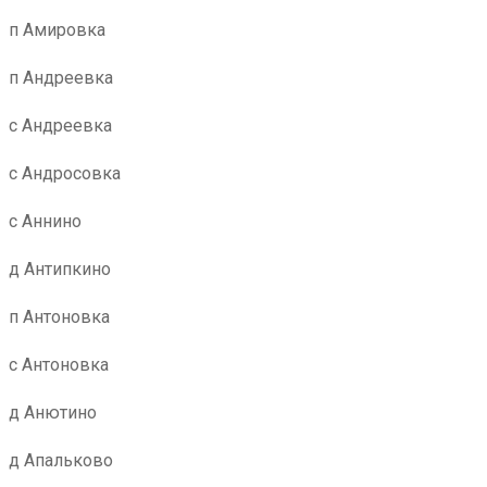
п Амировка
п Андреевка
с Андреевка
с Андросовка
с Аннино
д Антипкино
п Антоновка
с Антоновка
д Анютино
д Апальково