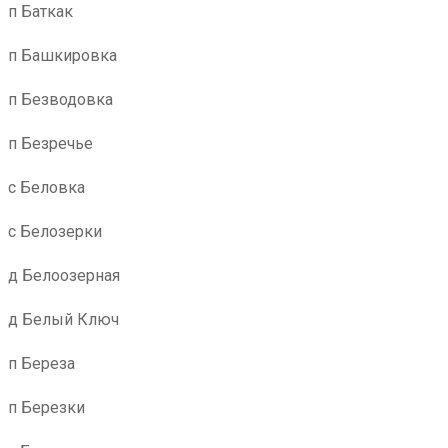
п Баткак
п Башкировка
п Безводовка
п Безречье
с Беловка
с Белозерки
д Белоозерная
д Белый Ключ
п Береза
п Березки