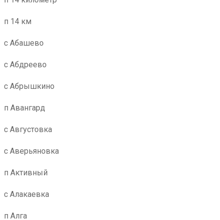
п 14 км
с Абашево
с Абдреево
с Абрышкино
п Авангард
с Августовка
с Аверьяновка
п Активный
с Алакаевка
п Алга