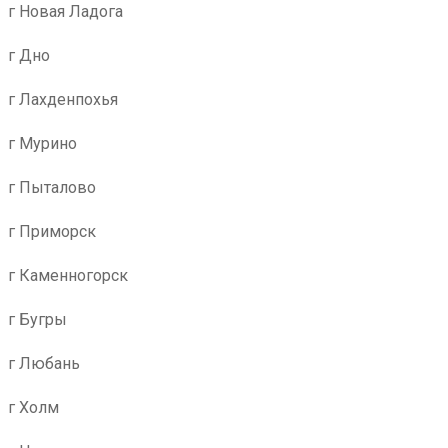
г Новая Ладога
г Дно
г Лахденпохья
г Мурино
г Пыталово
г Приморск
г Каменногорск
г Бугры
г Любань
г Холм