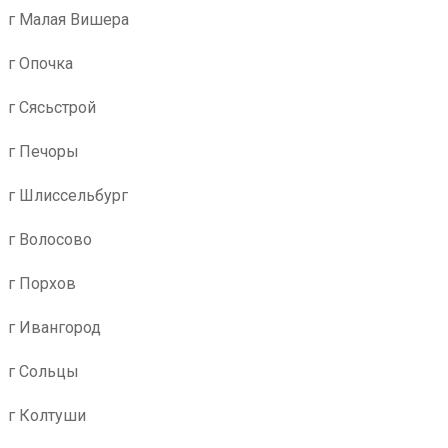
г Малая Вишера
г Опочка
г Сясьстрой
г Печоры
г Шлиссельбург
г Волосово
г Порхов
г Ивангород
г Сольцы
г Колтуши