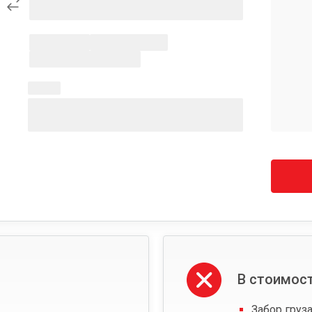
В стоимост
Забор груза