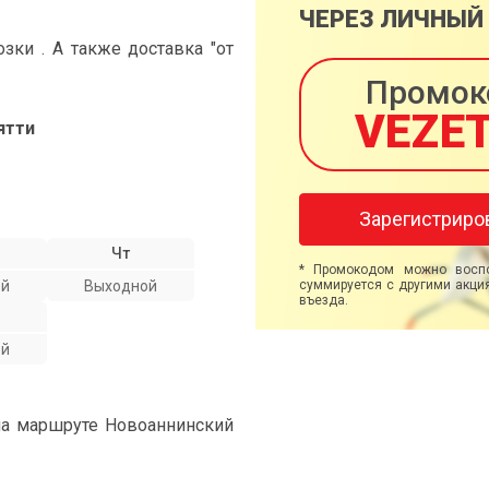
ЧЕРЕЗ ЛИЧНЫЙ
ки . А также доставка "от
Промок
VEZE
ятти
Зарегистриро
Чт
* Промокодом можно воспо
ой
Выходной
суммируется с другими акция
въезда.
ой
на маршруте Новоаннинский