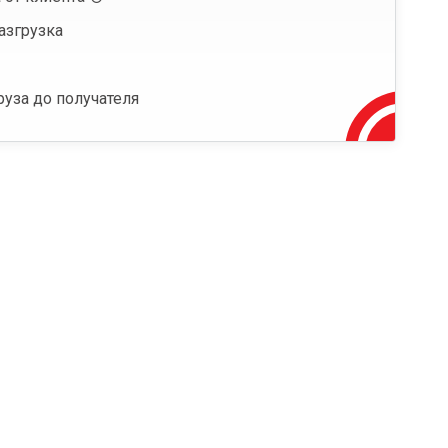
азгрузка
руза до получателя