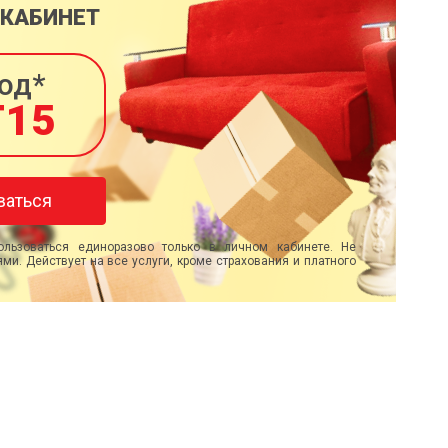
 КАБИНЕТ
од*
T15
ваться
льзоваться единоразово только в личном кабинете. Не
ми. Действует на все услуги, кроме страхования и платного