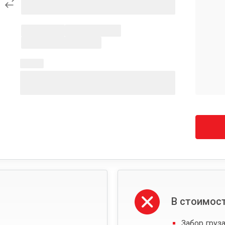
В стоимост
Забор груза