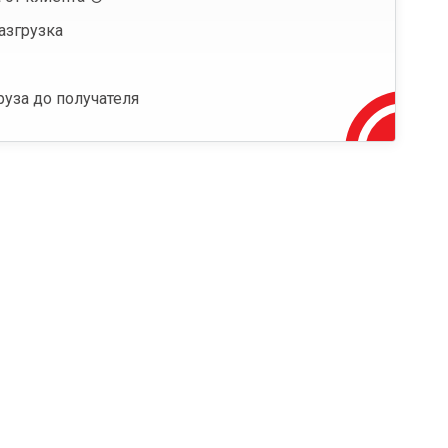
азгрузка
руза до получателя