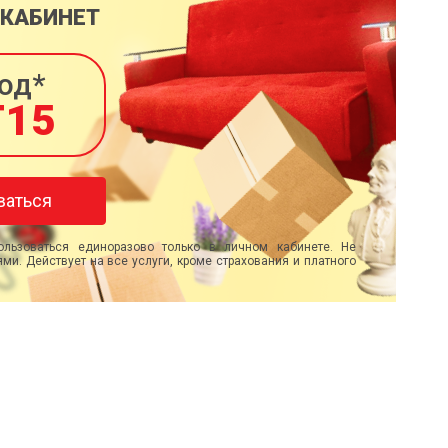
 КАБИНЕТ
од*
T15
ваться
льзоваться единоразово только в личном кабинете. Не
ми. Действует на все услуги, кроме страхования и платного