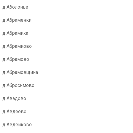
д Аболонье
д Абраменки
д Абрамиха
д Абрамково
д Абрамово
д Абрамовщина
д Абросимово
д Авадово
д Авдеево
д Авдейково