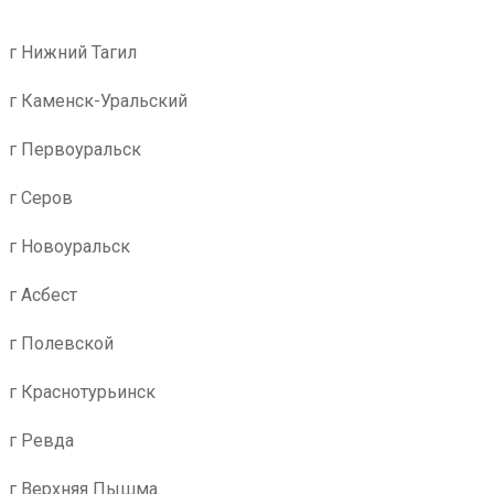
г Нижний Тагил
г Каменск-Уральский
г Первоуральск
г Серов
г Новоуральск
г Асбест
г Полевской
г Краснотурьинск
г Ревда
г Верхняя Пышма