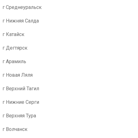
г Среднеуральск
г Нижняя Салда
г Катайск
г Дегтярск
г Арамиль
г Новая Ляля
г Верхний Тагил
г Нижние Серги
г Верхняя Тура
г Волчанск