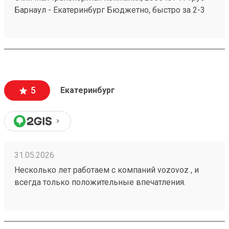
Барнаул - Екатеринбург Бюджетно, быстро за 2-3
дня везут всегда. Сотрудники компетентные, очень
вежливые, работаю не первый год, ни одного
плохого и неприятного момента не могу вспомнить.
5
Екатеринбург
31.05.2026
Несколько лет работаем с компаний vozovoz , и
всегда только положительные впечатления.
Особенно хотелось бы отметить скорость доставки,
удобное приложение и чат бот в telegram , где
можно посмотреть всю интересующую