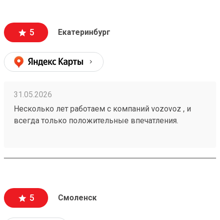
информацию , а также вежливый и отзывчивый
персонал. Груз всегда доставляется в целости и
сохранности , и сотрудники аккуратны при загрузке
5
Екатеринбург
, выгрузке 🙌🏻 Заказ 260502771
31.05.2026
Несколько лет работаем с компаний vozovoz , и
всегда только положительные впечатления.
Особенно хотелось бы отметить скорость доставки,
удобное приложение и чат бот в telegram , где
можно посмотреть всю интересующую
информацию , а также вежливый и отзывчивый
персонал. Груз всегда доставляется в целости и
сохранности , и сотрудники аккуратны при загрузке
5
Смоленск
, выгрузке 🙌🏻 Заказ 260502771