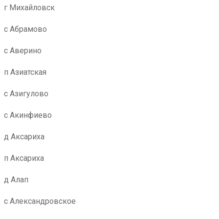
г Михайловск
с Абрамово
с Аверино
п Азиатская
с Азигулово
с Акинфиево
д Аксариха
п Аксариха
д Алап
с Александровское