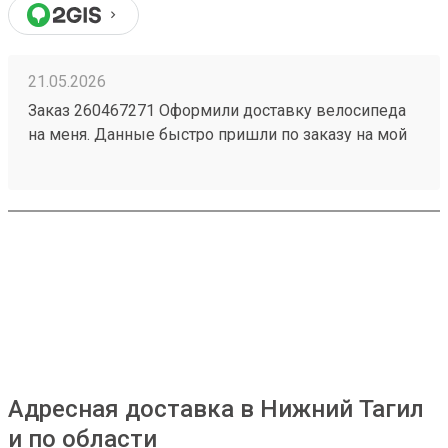
21.05.2026
Заказ 260467271 Оформили доставку велосипеда
на меня. Данные быстро пришли по заказу на мой
номер. Перешел, сайт очень приятный,
информации много, как формируется стоимость
доставки и из чего. Даже есть телеграмм бот, что
тоже очень удобно. Дали приветственный
промокод, не нашел куда ввести, написал в
поддержку, моментально ответили, менеджер
отредактировала заказ и все. Все супер
Адресная доставка в Нижний Тагил
и по области