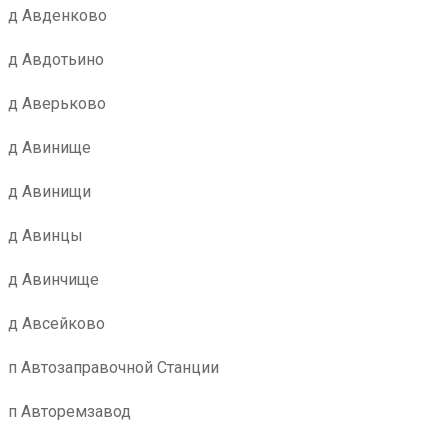
д Авденково
д Авдотьино
д Аверьково
д Авинище
д Авинищи
д Авинцы
д Авинчище
д Авсейково
п Автозаправочной Станции
п Авторемзавод