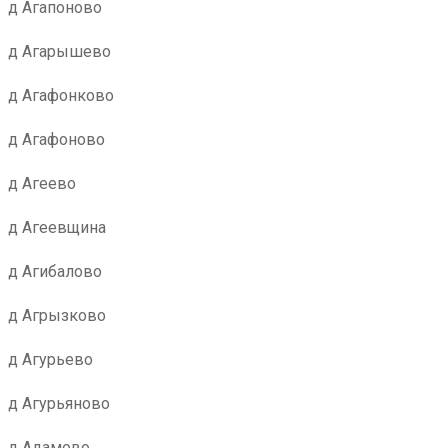
д Агапоново
д Агарышево
д Агафонково
д Агафоново
д Агеево
д Агеевщина
д Агибалово
д Агрызково
д Агурьево
д Агурьяново
д Адамово