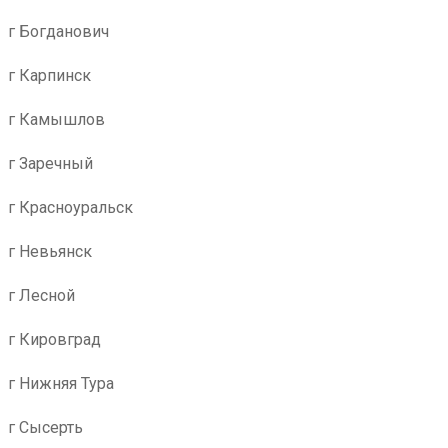
г Богданович
г Карпинск
г Камышлов
г Заречный
г Красноуральск
г Невьянск
г Лесной
г Кировград
г Нижняя Тура
г Сысерть