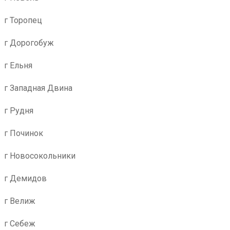
г Торопец
г Дорогобуж
г Ельня
г Западная Двина
г Рудня
г Починок
г Новосокольники
г Демидов
г Велиж
г Себеж