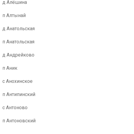
д Алёшина
п Алтынай
д Анатольская
п Анатольская
д Андрейково
п Аник
с Анохинское
п Антипинский
с Антоново
п Антоновский