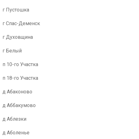
г Пустошка
г Спас-Деменск
г Духовщина
г Белый
п 10-го Участка
п 18-го Участка
д Абаконово
д Аббакумово
д Аблезки
д Аболенье