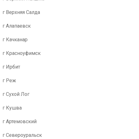
г Верхняя Салда
г Алапаевск
г Качканар
г Красноуфимск
г Ирбит
г Реж
г Сухой Лог
г Кушва
г Артемовский
г Североуральск