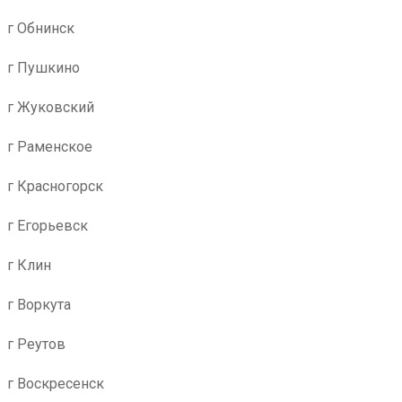
г Обнинск
г Пушкино
г Жуковский
г Раменское
г Красногорск
г Егорьевск
г Клин
г Воркута
г Реутов
г Воскресенск