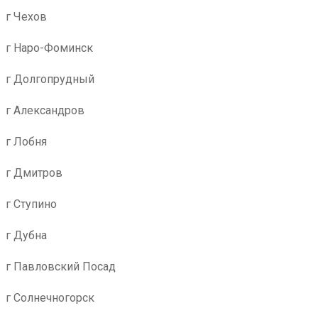
г Чехов
г Наро-Фоминск
г Долгопрудный
г Александров
г Лобня
г Дмитров
г Ступино
г Дубна
г Павловский Посад
г Солнечногорск