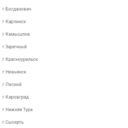
г Богданович
г Карпинск
г Камышлов
г Заречный
г Красноуральск
г Невьянск
г Лесной
г Кировград
г Нижняя Тура
г Сысерть