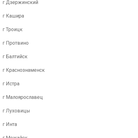
г Дзержинский
г Кашира
г Троицк
г Протвино
г Балтийск
г Краснознаменск
г Истра
г Малоярославец
г Луховицы
г Инта
г Можайск