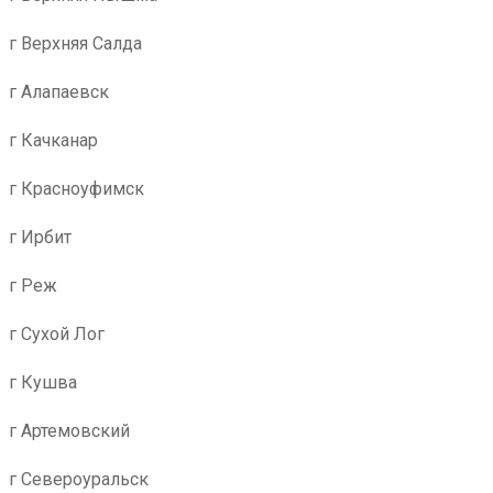
г Верхняя Салда
г Алапаевск
г Качканар
г Красноуфимск
г Ирбит
г Реж
г Сухой Лог
г Кушва
г Артемовский
г Североуральск