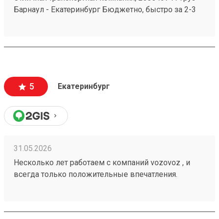
Барнаул - Екатеринбург Бюджетно, быстро за 2-3
дня везут всегда. Сотрудники компетентные, очень
вежливые, работаю не первый год, ни одного
плохого и неприятного момента не могу вспомнить.
5
Екатеринбург
31.05.2026
Несколько лет работаем с компаний vozovoz , и
всегда только положительные впечатления.
Особенно хотелось бы отметить скорость доставки,
удобное приложение и чат бот в telegram , где
можно посмотреть всю интересующую