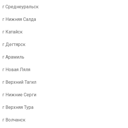
г Среднеуральск
г Нижняя Салда
г Катайск
г Дегтярск
г Арамиль
г Новая Ляля
г Верхний Тагил
г Нижние Серги
г Верхняя Тура
г Волчанск