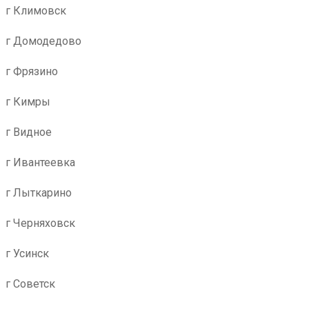
г Климовск
г Домодедово
г Фрязино
г Кимры
г Видное
г Ивантеевка
г Лыткарино
г Черняховск
г Усинск
г Советск