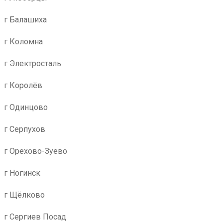
г Балашиха
г Коломна
г Электросталь
г Королёв
г Одинцово
г Серпухов
г Орехово-Зуево
г Ногинск
г Щёлково
г Сергиев Посад