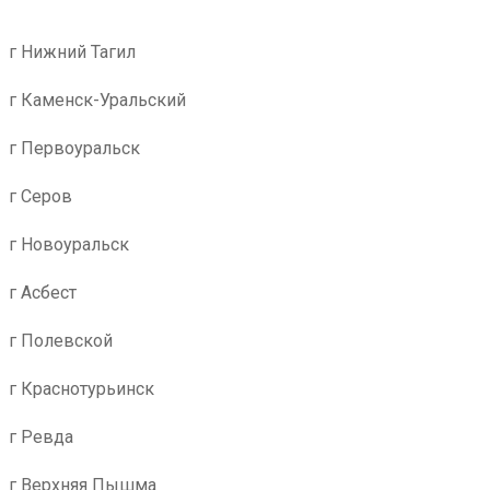
г Нижний Тагил
г Каменск-Уральский
г Первоуральск
г Серов
г Новоуральск
г Асбест
г Полевской
г Краснотурьинск
г Ревда
г Верхняя Пышма