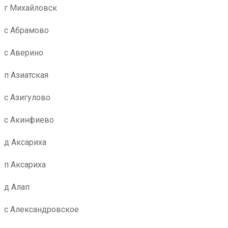
г Михайловск
с Абрамово
с Аверино
п Азиатская
с Азигулово
с Акинфиево
д Аксариха
п Аксариха
д Алап
с Александровское