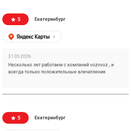
информацию , а также вежливый и отзывчивый
персонал. Груз всегда доставляется в целости и
сохранности , и сотрудники аккуратны при загрузке
5
Екатеринбург
, выгрузке 🙌🏻 Заказ 260502771
31.05.2026
Несколько лет работаем с компаний vozovoz , и
всегда только положительные впечатления.
Особенно хотелось бы отметить скорость доставки,
удобное приложение и чат бот в telegram , где
можно посмотреть всю интересующую
информацию , а также вежливый и отзывчивый
персонал. Груз всегда доставляется в целости и
сохранности , и сотрудники аккуратны при загрузке
5
Екатеринбург
, выгрузке 🙌🏻 Заказ 260502771