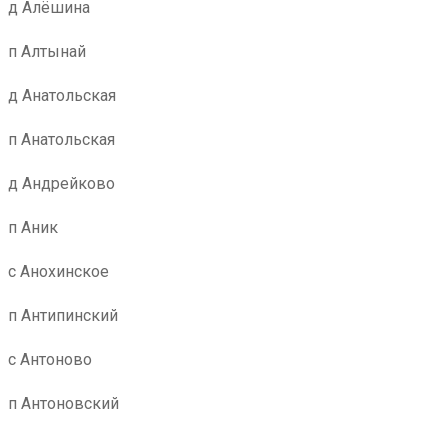
д Алёшина
п Алтынай
д Анатольская
п Анатольская
д Андрейково
п Аник
с Анохинское
п Антипинский
с Антоново
п Антоновский