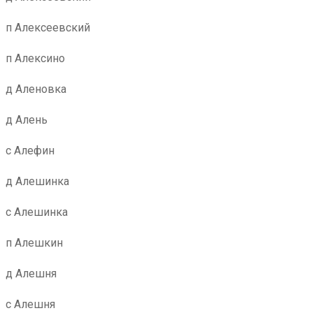
п Алексеевский
п Алексино
д Аленовка
д Алень
с Алефин
д Алешинка
с Алешинка
п Алешкин
д Алешня
с Алешня