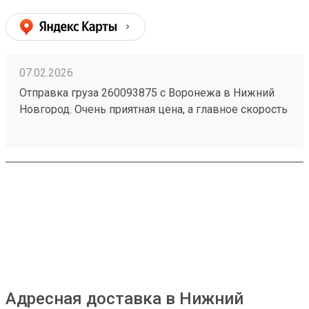
07.02.2026
Отправка груза 260093875 с Воронежа в Нижний
Новгород. Очень приятная цена, а главное скорость
доставки! Отлично сработали! Спасибо Вам
огромное! + Отзывчивый коллектив + Удобное
приложение с бонусами. + Хорошая логистика Есть
акции и хорошие скидки. Очередь редко можно
встретить. Если при получении на складе парням
описать свой товар, то найдут в три секунды! Удачи
Вам и Процветания!!!
Адресная доставка в Нижний