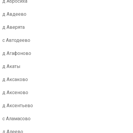
д Абросиха
д Авдеево
д Аверята
с Автодеево
д Агафоново
д Акаты
д Аксаково
д Аксеново
д Аксентьево
с Аламасово
д Алеево