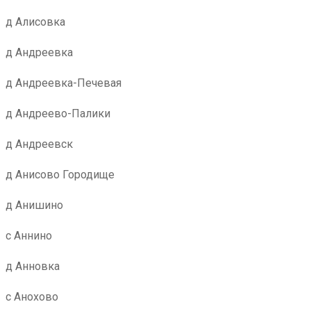
д Алисовка
д Андреевка
д Андреевка-Печевая
д Андреево-Палики
д Андреевск
д Анисово Городище
д Анишино
с Аннино
д Анновка
с Анохово