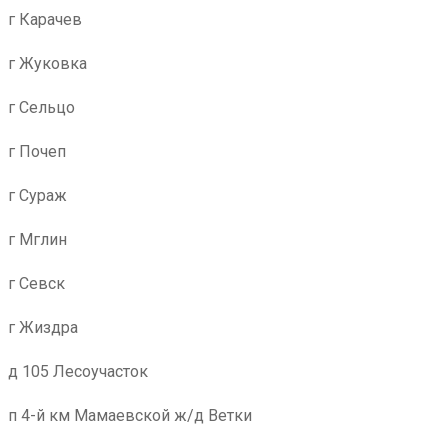
г Карачев
г Жуковка
г Сельцо
г Почеп
г Сураж
г Мглин
г Севск
г Жиздра
д 105 Лесоучасток
п 4-й км Мамаевской ж/д Ветки