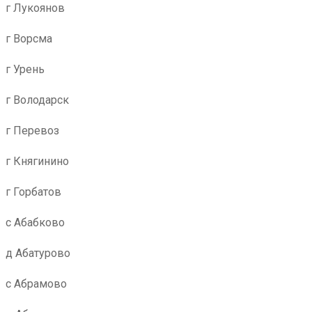
г Лукоянов
г Ворсма
г Урень
г Володарск
г Перевоз
г Княгинино
г Горбатов
с Абабково
д Абатурово
с Абрамово