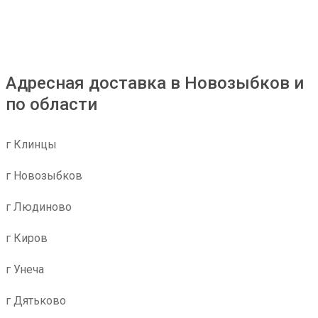
Адресная доставка в Новозыбков и
по области
г Клинцы
г Новозыбков
г Людиново
г Киров
г Унеча
г Дятьково