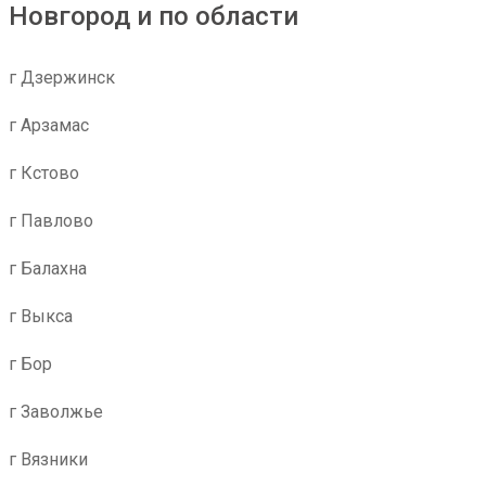
Новгород и по области
г Дзержинск
г Арзамас
г Кстово
г Павлово
г Балахна
г Выкса
г Бор
г Заволжье
г Вязники