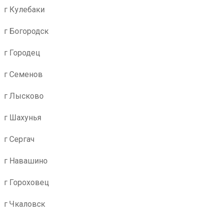
г Кулебаки
г Богородск
г Городец
г Семенов
г Лысково
г Шахунья
г Сергач
г Навашино
г Гороховец
г Чкаловск