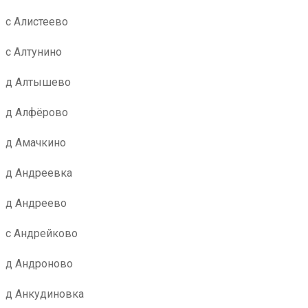
с Алистеево
с Алтунино
д Алтышево
д Алфёрово
д Амачкино
д Андреевка
д Андреево
с Андрейково
д Андроново
д Анкудиновка