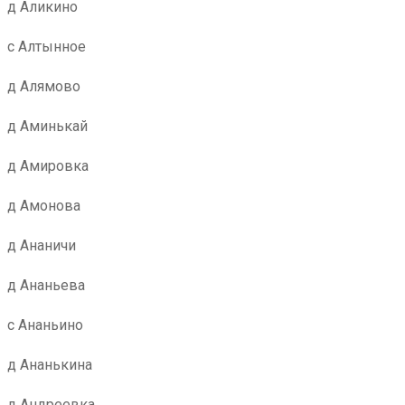
д Аликино
с Алтынное
д Алямово
д Аминькай
д Амировка
д Амонова
д Ананичи
д Ананьева
с Ананьино
д Ананькина
д Андреевка