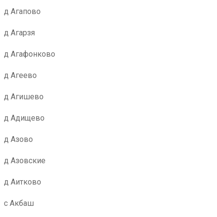
д Агапово
д Агарзя
д Агафонково
д Агеево
д Агишево
д Адищево
д Азово
д Азовские
д Аитково
с Акбаш