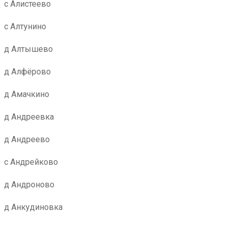
с Алистеево
с Алтунино
д Алтышево
д Алфёрово
д Амачкино
д Андреевка
д Андреево
с Андрейково
д Андроново
д Анкудиновка