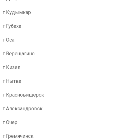
г Кудымкар
г Губаха
г Оса
г Верещагино
г Кизел
г Нытва
г Красновишерск
г Александровск
г Очер
г Гремячинск