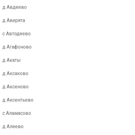
д Авдеево
д Аверята
с Автодеево
д Агафоново
д Акаты
д Аксаково
д Аксеново
д Аксентьево
с Аламасово
д Алеево