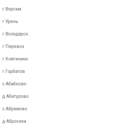
г Ворсма
г Урень
г Володарск
г Перевоз
г Княгинино
г Горбатов
с Абабково
д Абатурово
с Абрамово
д Абросиха