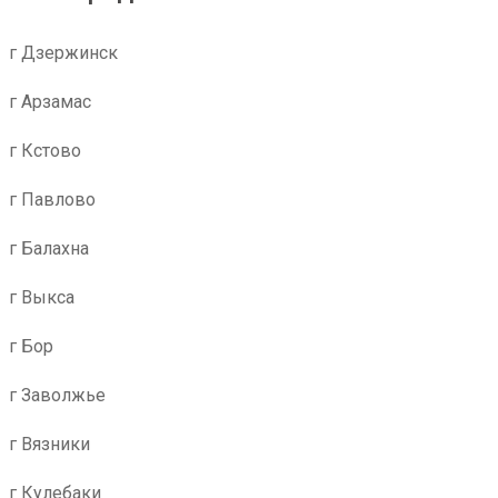
г Дзержинск
г Арзамас
г Кстово
г Павлово
г Балахна
г Выкса
г Бор
г Заволжье
г Вязники
г Кулебаки