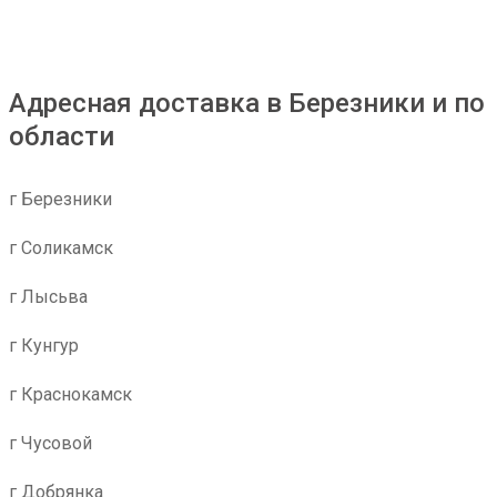
Адресная доставка в Березники и по
области
г Березники
г Соликамск
г Лысьва
г Кунгур
г Краснокамск
г Чусовой
г Добрянка