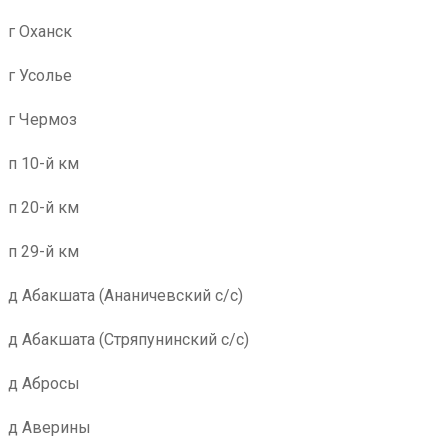
г Оханск
г Усолье
г Чермоз
п 10-й км
п 20-й км
п 29-й км
д Абакшата (Ананичевский с/с)
д Абакшата (Стряпунинский с/с)
д Абросы
д Аверины