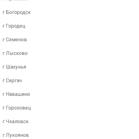
г Богородск
г Городец
г Семенов
г Лысково
г Шахунья
г Сергач
г Навашино
г Гороховец
г Чкаловск
г Лукоянов