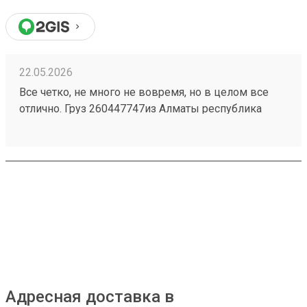
22.05.2026
Все четко, не много не вовремя, но в целом все
отлично. Груз 260447747из Алматы республика
Казахстан приехал быстро и без повреждений.
Персонал на складе отзывчивый, помогли все
погрузить . 4 звёзды только за неправильную
логистику, 2 груза на одного человека разделили на
2 перевозки тем самым сдвинулись сроки.
Адресная доставка в