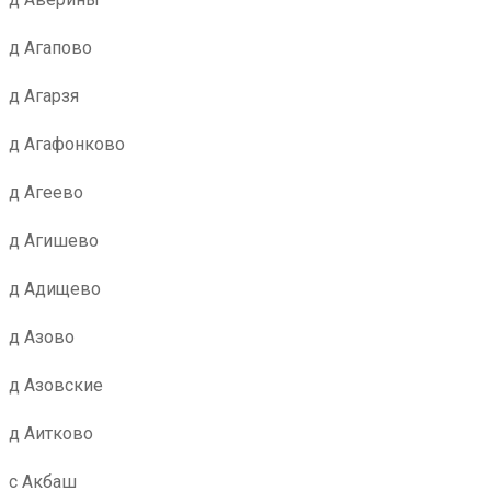
д Агапово
д Агарзя
д Агафонково
д Агеево
д Агишево
д Адищево
д Азово
д Азовские
д Аитково
с Акбаш