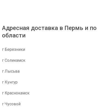
Адресная доставка в Пермь и по
области
г Березники
г Соликамск
г Лысьва
г Кунгур
г Краснокамск
г Чусовой