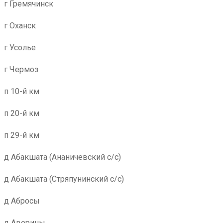
г Гремячинск
г Оханск
г Усолье
г Чермоз
п 10-й км
п 20-й км
п 29-й км
д Абакшата (Ананичевский с/с)
д Абакшата (Стряпунинский с/с)
д Абросы
д Аверины