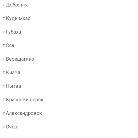
г Добрянка
г Кудымкар
г Губаха
г Оса
г Верещагино
г Кизел
г Нытва
г Красновишерск
г Александровск
г Очер