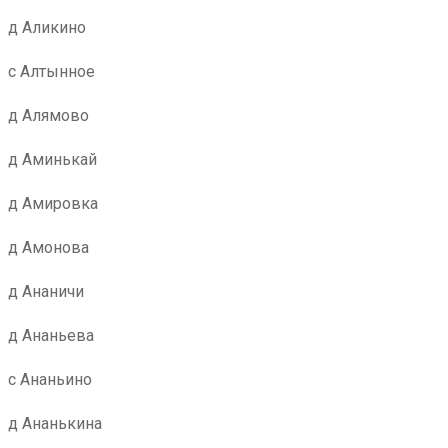
д Аликино
с Алтынное
д Алямово
д Аминькай
д Амировка
д Амонова
д Ананичи
д Ананьева
с Ананьино
д Ананькина