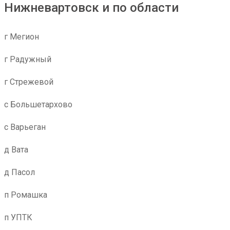
Нижневартовск и по области
г Мегион
г Радужный
г Стрежевой
с Большетархово
с Варьеган
д Вата
д Пасол
п Ромашка
п УПТК