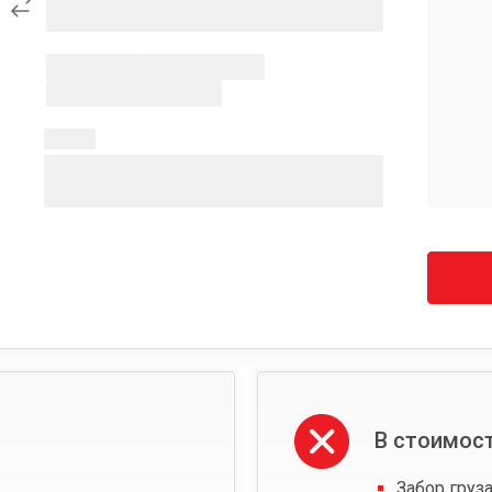
В стоимост
Забор груза