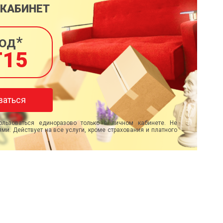
 КАБИНЕТ
од*
T15
ваться
льзоваться единоразово только в личном кабинете. Не
ми. Действует на все услуги, кроме страхования и платного