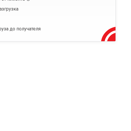
азгрузка
руза до получателя