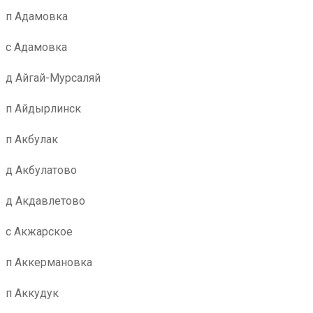
п Адамовка
с Адамовка
д Айгай-Мурсаляй
п Айдырлинск
п Акбулак
д Акбулатово
д Акдавлетово
с Акжарское
п Аккермановка
п Аккудук