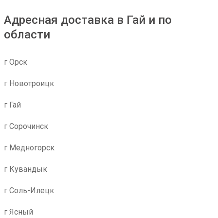
Адресная доставка в Гай и по
области
г Орск
г Новотроицк
г Гай
г Сорочинск
г Медногорск
г Кувандык
г Соль-Илецк
г Ясный