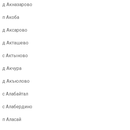
д Акназарово
п Акоба
д Аксарово
д Акташево
с Актыново
д Акчура
д Акъюлово
с Алабайтал
с Алабердино
п Аласай