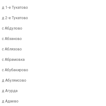
д 1-е Тукатово
д 2-е Тукатово
с Абдулово
с Абзаново
с Аблязово
с Абрамовка
с Абубакирово
д Абуляисово
д Агурда
д Адаево