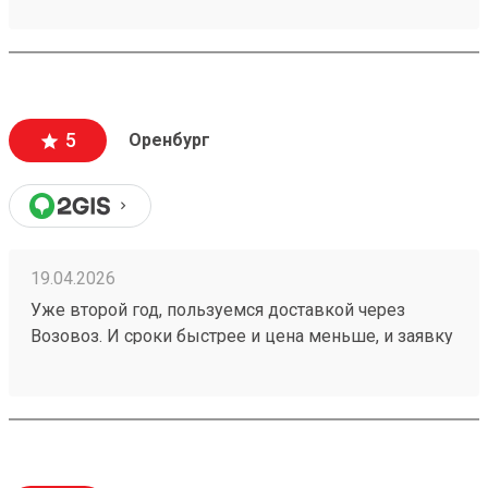
оптимальная. Удобные места для сдачи и забора
груза и время работы. Рекомендую Заказ
260401984
5
Оренбург
19.04.2026
Уже второй год, пользуемся доставкой через
Возовоз. И сроки быстрее и цена меньше, и заявку
можно корректировать. Лично мне всё очень
нравится и всё удобно! один из моих заказов
№260273617. И девочки на звонки отвечают в
любое время!