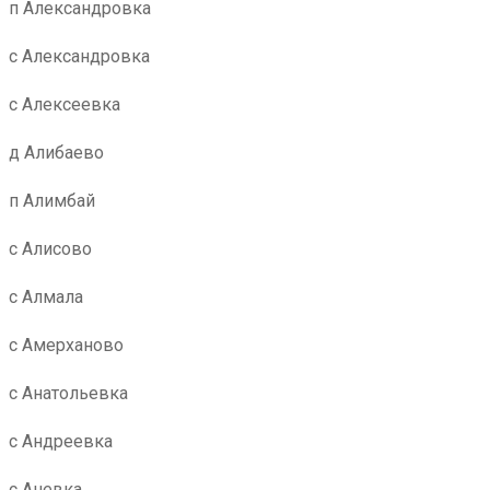
п Александровка
с Александровка
с Алексеевка
д Алибаево
п Алимбай
с Алисово
с Алмала
с Амерханово
с Анатольевка
с Андреевка
с Аневка