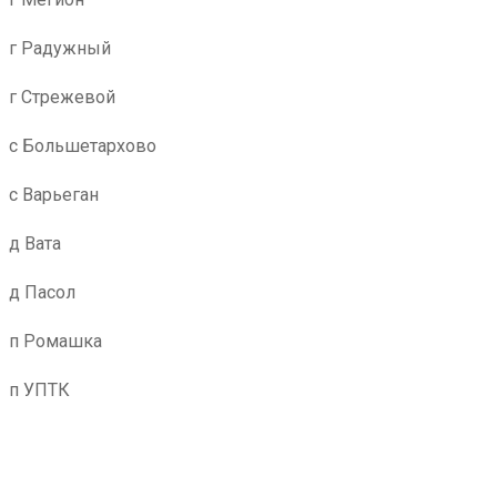
г Радужный
г Стрежевой
с Большетархово
с Варьеган
д Вата
д Пасол
п Ромашка
п УПТК