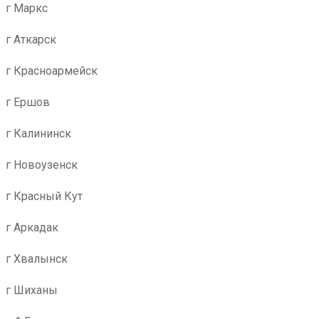
г Маркс
г Аткарск
г Красноармейск
г Ершов
г Калининск
г Новоузенск
г Красный Кут
г Аркадак
г Хвалынск
г Шиханы