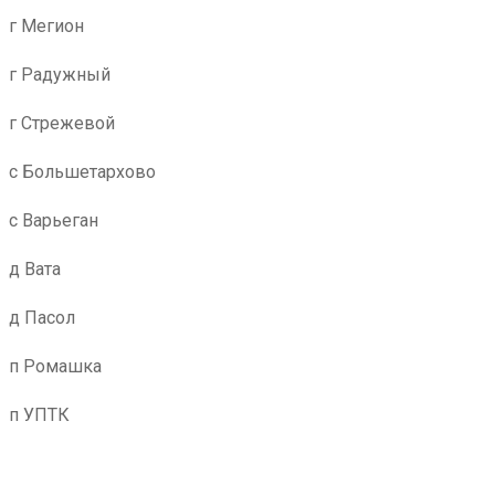
г Мегион
г Радужный
г Стрежевой
с Большетархово
с Варьеган
д Вата
д Пасол
п Ромашка
п УПТК