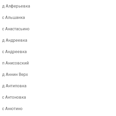
д Алферьевка
с Альшанка
с Анастасьино
д Андреевка
с Андреевка
п Анисовский
д Аннин Верх
д Антиповка
с Антоновка
с Анютино