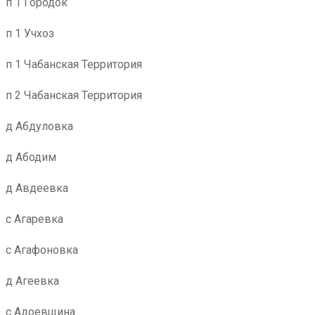
п 1 Городок
п 1 Учхоз
п 1 Чабанская Территория
п 2 Чабанская Территория
д Абдуловка
д Абодим
д Авдеевка
с Агаревка
с Агафоновка
д Агеевка
с Адоевщина