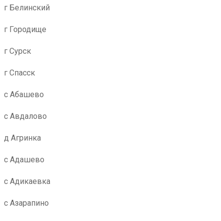
г Белинский
г Городище
г Сурск
г Спасск
с Абашево
с Авдалово
д Агринка
с Адашево
с Адикаевка
с Азарапино