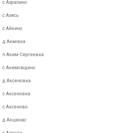
с Азрапино
с Азясь
с Айкино
д Акаевка
п Аким-Сергеевка
с Акимовщино
д Аксеновка
с Аксеновка
с Аксеново
д Акшенас
с Алеево