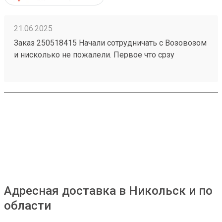
21.06.2025
Заказ 250518415 Начали сотрудничать с Возовозом
и нисколько не пожалели. Первое что срзу
бросилось в глаза это очень удобный интерфейс в
личном кабинете польователя. Все супер-понятно.
Сроки доставки тоже отличные. Из Питера в Пензу
за 2 дня! Супер! Цены ниже чем у конкурентов.
Если Возовоз будет и дальше так работать, то
серьезно подвинет конкурентов
Адресная доставка в Никольск и по
области