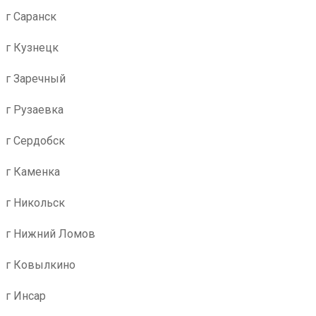
г Саранск
г Кузнецк
г Заречный
г Рузаевка
г Сердобск
г Каменка
г Никольск
г Нижний Ломов
г Ковылкино
г Инсар