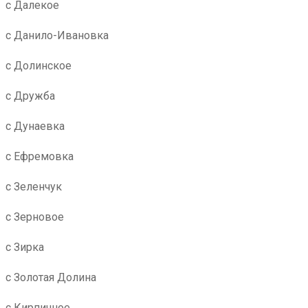
с Далекое
с Данило-Ивановка
с Долинское
с Дружба
с Дунаевка
с Ефремовка
с Зеленчук
с Зерновое
с Зирка
с Золотая Долина
с Кирпичное