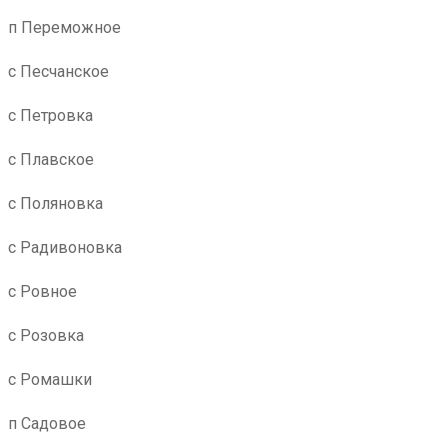
п Переможное
с Песчанское
с Петровка
с Плавское
с Поляновка
с Радивоновка
с Ровное
с Розовка
с Ромашки
п Садовое