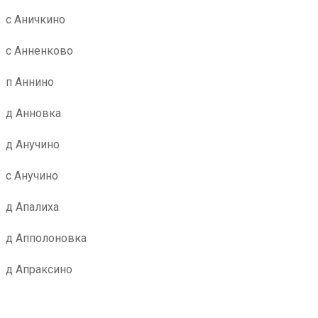
с Аничкино
с Анненково
п Аннино
д Анновка
д Анучино
с Анучино
д Апалиха
д Апполоновка
д Апраксино