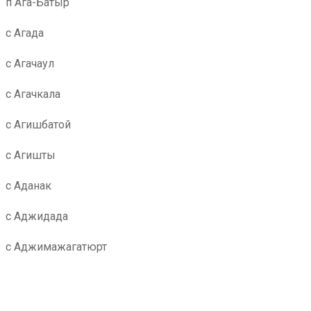
п Ага-Батыр
с Агада
с Агачаул
с Агачкала
с Агишбатой
с Агишты
с Аданак
с Аджидада
с Аджимажагатюрт