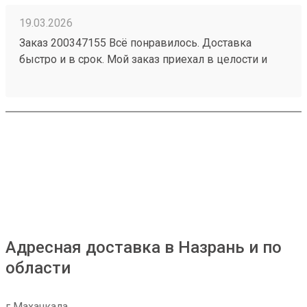
19.03.2026
Заказ 200347155 Всё понравилось. Доставка
быстро и в срок. Мой заказ приехал в целости и
сохраности. Пользуюсь возовозом постоянно.
Офис находится в черте города не надо далеко
ехать. В приложении можно отследить
перемещение грза.
Адресная доставка в Назрань и по
области
г Махачкала