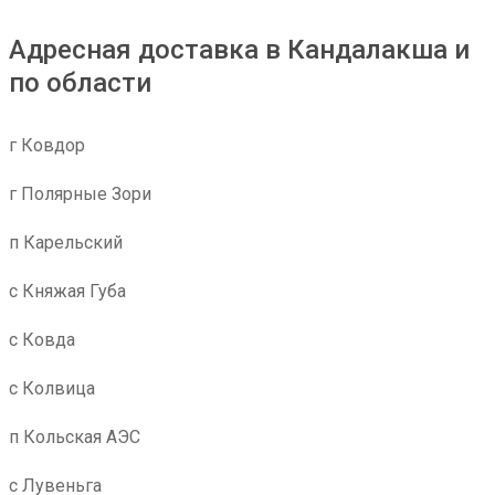
Адресная доставка в Кандалакша и
по области
г Ковдор
г Полярные Зори
п Карельский
с Княжая Губа
с Ковда
с Колвица
п Кольская АЭС
с Лувеньга