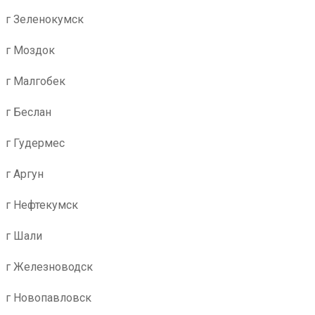
г Зеленокумск
г Моздок
г Малгобек
г Беслан
г Гудермес
г Аргун
г Нефтекумск
г Шали
г Железноводск
г Новопавловск