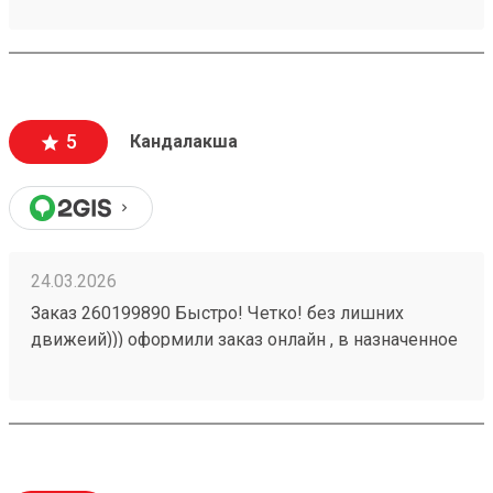
обслуживают очень быстро. Много филиалов по
стране. Заказ 260008565 от 13.01.2026.
5
Кандалакша
24.03.2026
Заказ 260199890 Быстро! Четко! без лишних
движеий))) оформили заказ онлайн , в назначенное
время пиехали и забрали груз