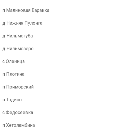
п Малиновая Варакка
д Нижняя Пулонга
д Нильмогуба
д Нильмозеро
с Оленица
п Плотина
п Приморский
п Тэдино
с Федосеевка
п Хетоламбина