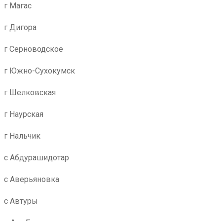
г Магас
г Дигора
г Серноводское
г Южно-Сухокумск
г Шелковская
г Наурская
г Нальчик
с Абдурашидотар
с Аверьяновка
с Автуры