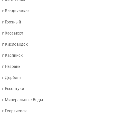
г Владикавказ
г Грозный
г Хасавюрт
г Кисловодск
г Каспийск
г Назрань
г Дербент
г Ессентуки
г Минеральные Воды
г Георгиевск