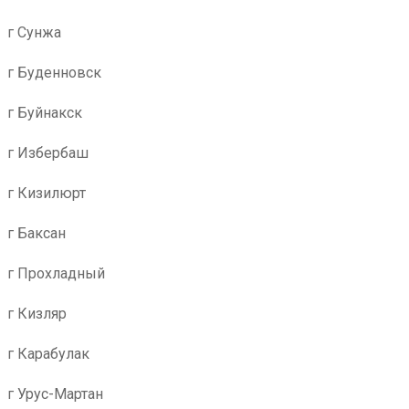
г Сунжа
г Буденновск
г Буйнакск
г Избербаш
г Кизилюрт
г Баксан
г Прохладный
г Кизляр
г Карабулак
г Урус-Мартан