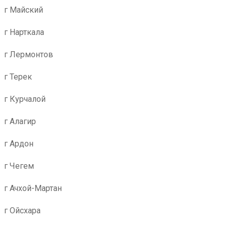
г Майский
г Нарткала
г Лермонтов
г Терек
г Курчалой
г Алагир
г Ардон
г Чегем
г Ачхой-Мартан
г Ойсхара