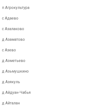
п Агрокультура
с Адаево
с Азалаково
д Азаматово
с Азево
д Азметьево
д Азьмушкино
д Азякуль
д Айдуан-Чабья
д Айталан