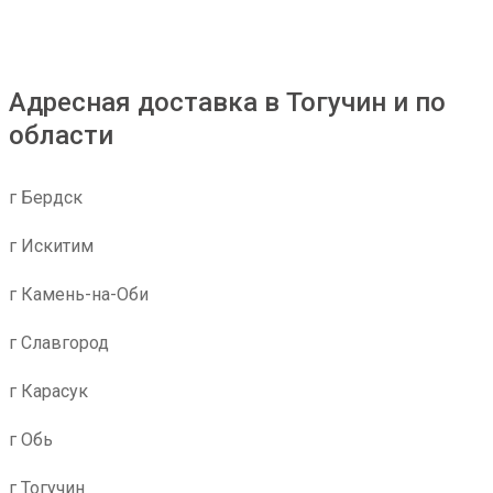
Адресная доставка в Тогучин и по
области
г Бердск
г Искитим
г Камень-на-Оби
г Славгород
г Карасук
г Обь
г Тогучин