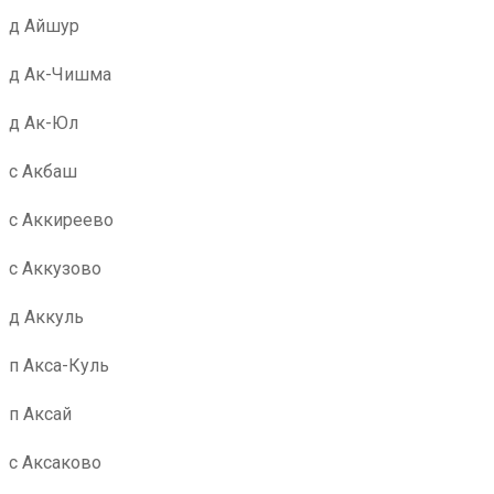
д Айшур
д Ак-Чишма
д Ак-Юл
с Акбаш
с Аккиреево
с Аккузово
д Аккуль
п Акса-Куль
п Аксай
с Аксаково