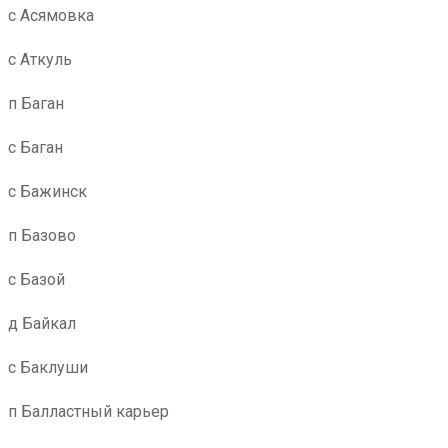
с Асямовка
с Аткуль
п Баган
с Баган
с Бажинск
п Базово
с Базой
д Байкал
с Баклуши
п Балластный карьер