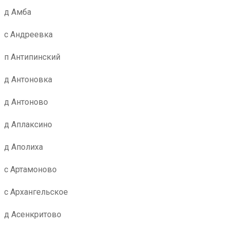
д Амба
с Андреевка
п Антипинский
д Антоновка
д Антоново
д Аплаксино
д Аполиха
с Артамоново
с Архангельское
д Асенкритово