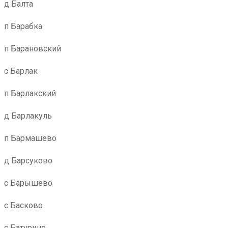
д Балта
п Барабка
п Барановский
с Барлак
п Барлакский
д Барлакуль
п Бармашево
д Барсуково
с Барышево
с Басково
с Батурино