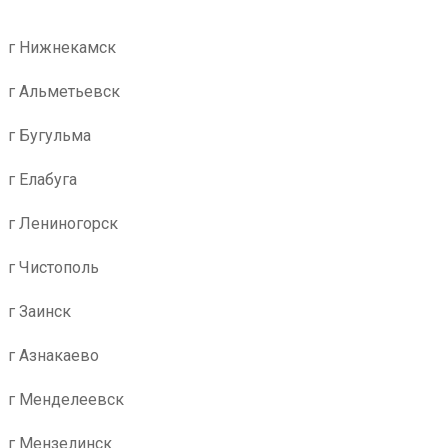
г Нижнекамск
г Альметьевск
г Бугульма
г Елабуга
г Лениногорск
г Чистополь
г Заинск
г Азнакаево
г Менделеевск
г Мензелинск