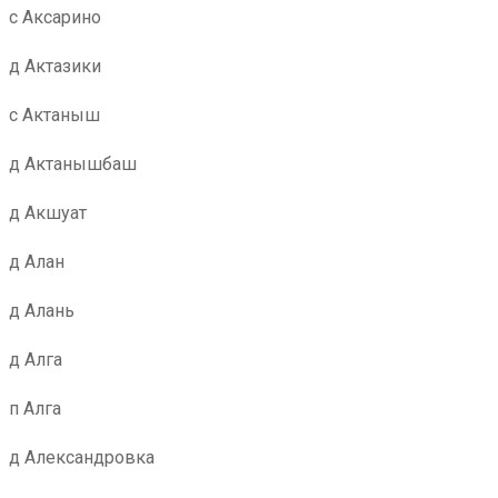
с Аксарино
д Актазики
с Актаныш
д Актанышбаш
д Акшуат
д Алан
д Алань
д Алга
п Алга
д Александровка