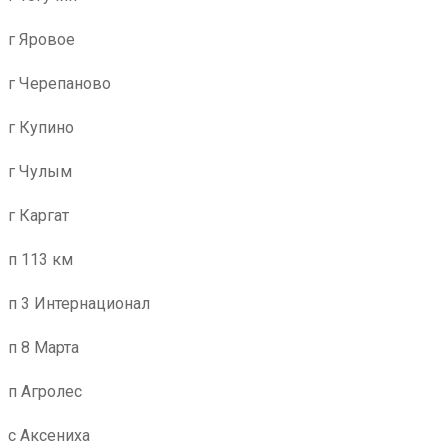
г Яровое
г Черепаново
г Купино
г Чулым
г Каргат
п 113 км
п 3 Интернационал
п 8 Марта
п Агролес
с Аксениха