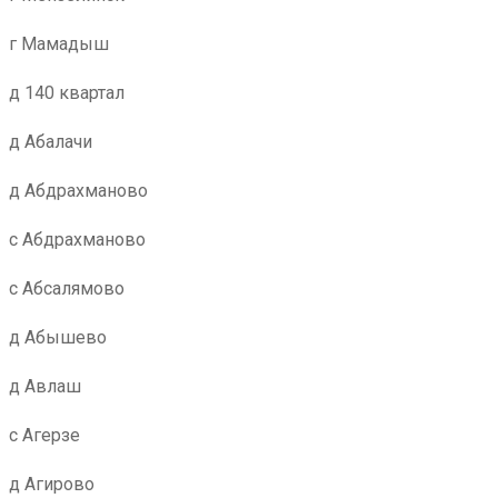
г Мамадыш
д 140 квартал
д Абалачи
д Абдрахманово
с Абдрахманово
с Абсалямово
д Абышево
д Авлаш
с Агерзе
д Агирово