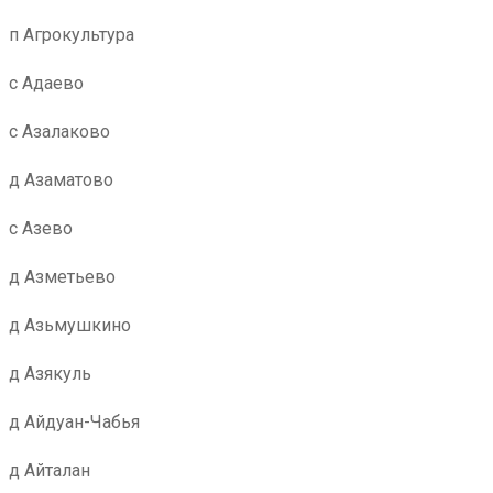
п Агрокультура
с Адаево
с Азалаково
д Азаматово
с Азево
д Азметьево
д Азьмушкино
д Азякуль
д Айдуан-Чабья
д Айталан