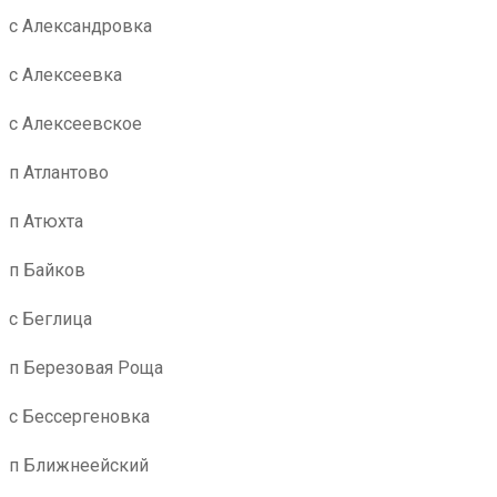
с Александровка
с Алексеевка
с Алексеевское
п Атлантово
п Атюхта
п Байков
с Беглица
п Березовая Роща
с Бессергеновка
п Ближнеейский