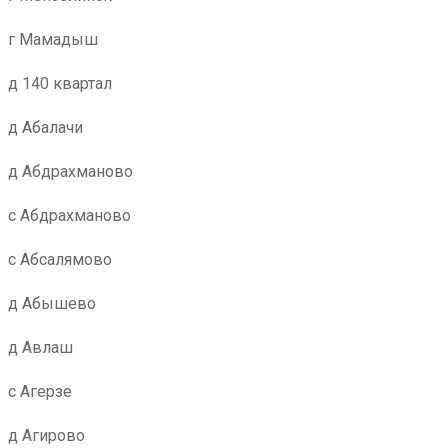
г Мамадыш
д 140 квартал
д Абалачи
д Абдрахманово
с Абдрахманово
с Абсалямово
д Абышево
д Авлаш
с Агерзе
д Агирово