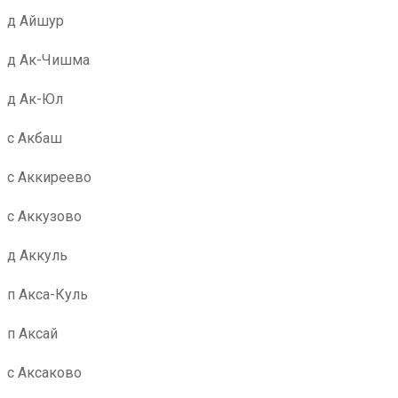
д Айшур
д Ак-Чишма
д Ак-Юл
с Акбаш
с Аккиреево
с Аккузово
д Аккуль
п Акса-Куль
п Аксай
с Аксаково