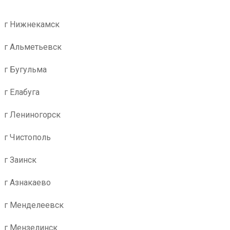
г Нижнекамск
г Альметьевск
г Бугульма
г Елабуга
г Лениногорск
г Чистополь
г Заинск
г Азнакаево
г Менделеевск
г Мензелинск