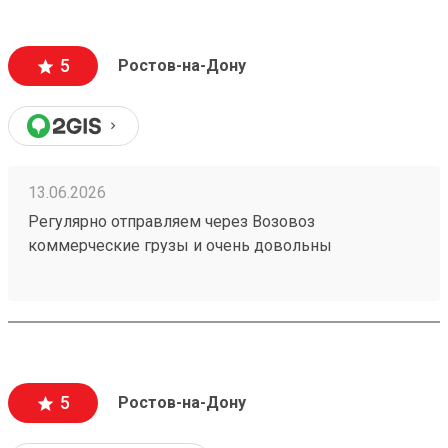
могут стоить очень дорого и они недопустимы).
Очень вежливый персонал, и удобное приложение.
5
Ростов-на-Дону
13.06.2026
Регулярно отправляем через Возовоз
коммерческие грузы и очень довольны
сотрудничеством. На терминале всегда идеальная
чистота и порядок, товар принимают и выдают
быстро. Персонал заслуживает отдельной похвалы
— общение максимально вежливое, менеджеры
приветливые и всегда готовы помочь с
оформлением. Самое главное для нас — это
5
Ростов-на-Дону
стопроцентная сохранность груза, коробки всегда
приходят чистыми и немятыми. Цены адекватные,