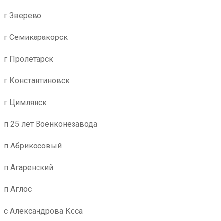
г Зверево
г Семикаракорск
г Пролетарск
г Константиновск
г Цимлянск
п 25 лет Военконезавода
п Абрикосовый
п Агаренский
п Аглос
с Александрова Коса