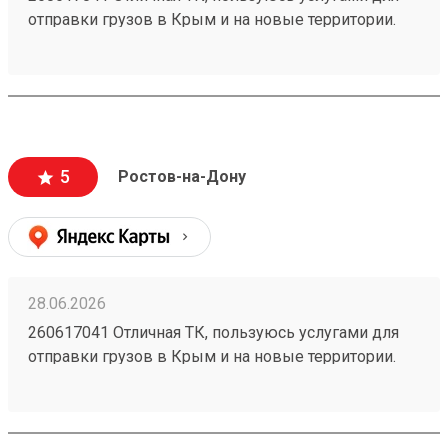
отправки грузов в Крым и на новые территории.
Один из самых низких ценников на рынке,
перевозка грузов без повреждений (мои
отправления считаются хрупкими, повреждения
могут стоить очень дорого и они недопустимы).
Очень вежливый персонал, и удобное приложение.
5
Ростов-на-Дону
28.06.2026
260617041 Отличная ТК, пользуюсь услугами для
отправки грузов в Крым и на новые территории.
Один из самых низких ценников на рынке,
перевозка грузов без повреждений (мои
отправления считаются хрупкими, повреждения