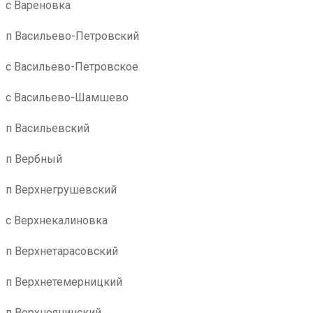
с Вареновка
п Васильево-Петровский
с Васильево-Петровское
с Васильево-Шамшево
п Васильевский
п Вербный
п Верхнегрушевский
с Верхнекалиновка
п Верхнетарасовский
п Верхнетемерницкий
п Верхнеянинский