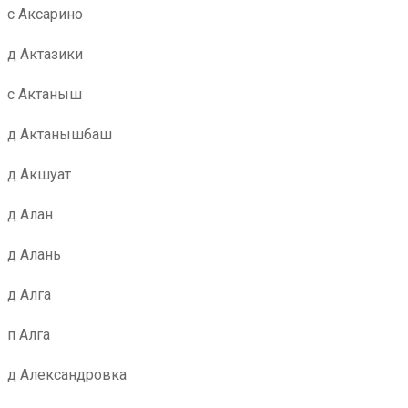
с Аксарино
д Актазики
с Актаныш
д Актанышбаш
д Акшуат
д Алан
д Алань
д Алга
п Алга
д Александровка