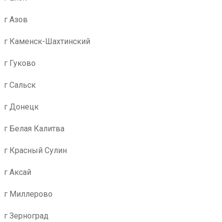
г Азов
г Каменск-Шахтинский
г Гуково
г Сальск
г Донецк
г Белая Калитва
г Красный Сулин
г Аксай
г Миллерово
г Зерноград