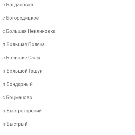
с Богдановка
с Богородицкое
с Большая Неклиновка
п Большая Поляна
с Большие Салы
п Большой Гашун
п Бондарный
с Боцманово
п Быстрогорский
п Быстрый