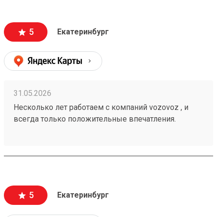
информацию , а также вежливый и отзывчивый
персонал. Груз всегда доставляется в целости и
сохранности , и сотрудники аккуратны при загрузке
5
Екатеринбург
, выгрузке 🙌🏻 Заказ 260502771
31.05.2026
Несколько лет работаем с компаний vozovoz , и
всегда только положительные впечатления.
Особенно хотелось бы отметить скорость доставки,
удобное приложение и чат бот в telegram , где
можно посмотреть всю интересующую
информацию , а также вежливый и отзывчивый
персонал. Груз всегда доставляется в целости и
сохранности , и сотрудники аккуратны при загрузке
5
Екатеринбург
, выгрузке 🙌🏻 Заказ 260502771