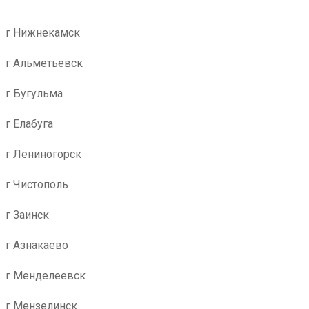
г Нижнекамск
г Альметьевск
г Бугульма
г Елабуга
г Лениногорск
г Чистополь
г Заинск
г Азнакаево
г Менделеевск
г Мензелинск