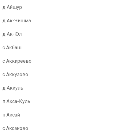
д Айшур
д Ак-Чишма
д Ак-Юл
с Акбаш
с Аккиреево
с Аккузово
д Аккуль
п Акса-Куль
п Аксай
с Аксаково