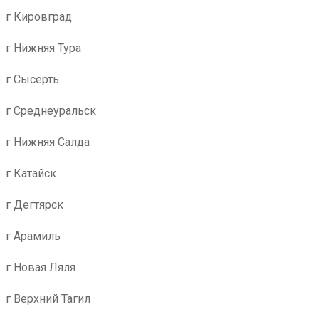
г Кировград
г Нижняя Тура
г Сысерть
г Среднеуральск
г Нижняя Салда
г Катайск
г Дегтярск
г Арамиль
г Новая Ляля
г Верхний Тагил