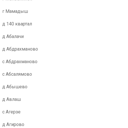
г Мамадыш
д 140 квартал
д Абалачи
д Абдрахманово
с Абдрахманово
с Абсалямово
д Абышево
д Авлаш
с Агерзе
д Агирово