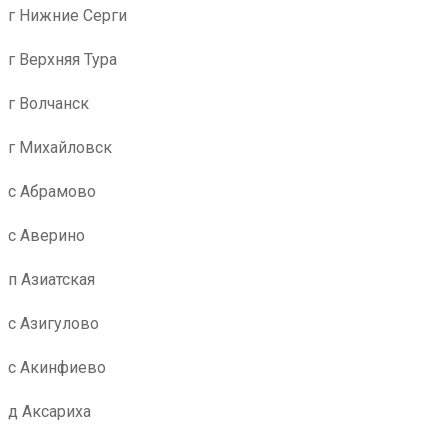
г Нижние Серги
г Верхняя Тура
г Волчанск
г Михайловск
с Абрамово
с Аверино
п Азиатская
с Азигулово
с Акинфиево
д Аксариха