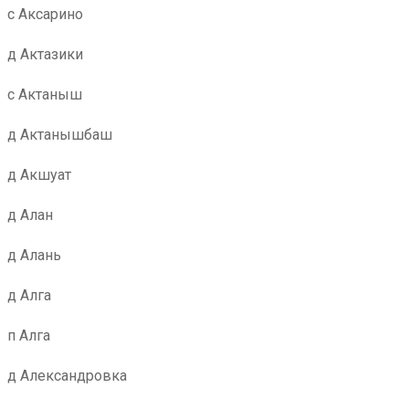
с Аксарино
д Актазики
с Актаныш
д Актанышбаш
д Акшуат
д Алан
д Алань
д Алга
п Алга
д Александровка