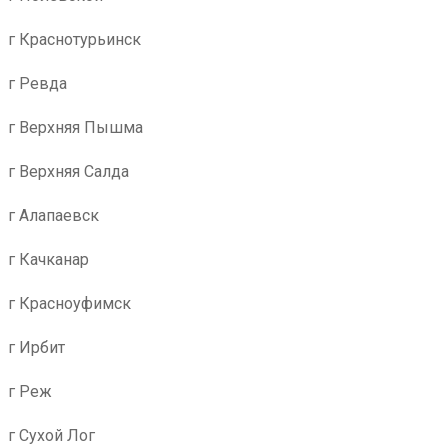
г Краснотурьинск
г Ревда
г Верхняя Пышма
г Верхняя Салда
г Алапаевск
г Качканар
г Красноуфимск
г Ирбит
г Реж
г Сухой Лог