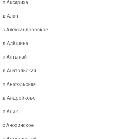
п Аксариха
д Алап
с Александровское
д Алёшина
п Алтынай
д Анатольская
п Анатольская
д Андрейково
п Аник
с Анохинское
п Антипинский