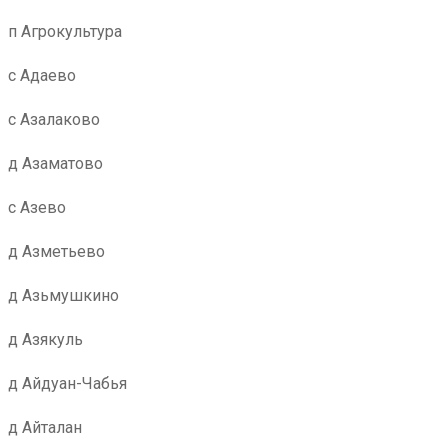
п Агрокультура
с Адаево
с Азалаково
д Азаматово
с Азево
д Азметьево
д Азьмушкино
д Азякуль
д Айдуан-Чабья
д Айталан