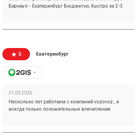
Барнаул - Екатеринбург Бюджетно, быстро за 2-3
дня везут всегда. Сотрудники компетентные, очень
вежливые, работаю не первый год, ни одного
плохого и неприятного момента не могу вспомнить.
5
Екатеринбург
31.05.2026
Несколько лет работаем с компаний vozovoz , и
всегда только положительные впечатления.
Особенно хотелось бы отметить скорость доставки,
удобное приложение и чат бот в telegram , где
можно посмотреть всю интересующую