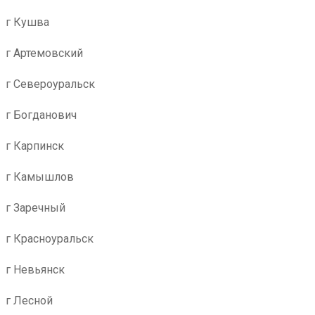
г Кушва
г Артемовский
г Североуральск
г Богданович
г Карпинск
г Камышлов
г Заречный
г Красноуральск
г Невьянск
г Лесной