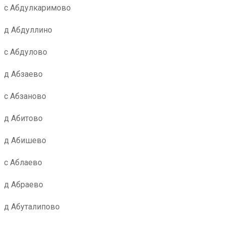
с Абдулкаримово
д Абдуллино
с Абдулово
д Абзаево
с Абзаново
д Абитово
д Абишево
с Аблаево
д Абраево
д Абуталипово