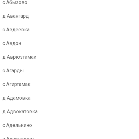
с Абызово
д Авангард
с Авдеевка
с Авдон
д Аврюзтамак
с Агарды
с Агиртамак
д Адамовка
д Адвокатовка
с Аделькино
с Адзитарово