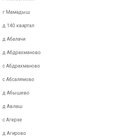
г Мамадыш
д 140 квартал
д Абалачи
д Абдрахманово
с Абдрахманово
с Абсалямово
д Абышево
д Авлаш
с Агерзе
д Агирово