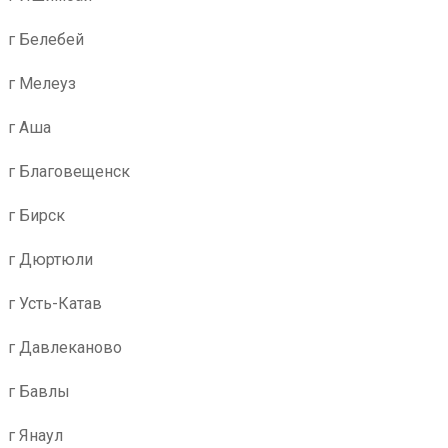
г Белебей
г Мелеуз
г Аша
г Благовещенск
г Бирск
г Дюртюли
г Усть-Катав
г Давлеканово
г Бавлы
г Янаул