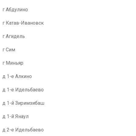
г Абдулино
г Катав-Ивановск
г Агидель
г Сим
г Миньяр
д 1-е Алкино
д 1-е Идельбаево
д 1-й Зиримзибаш
д 1-й Янаул
д 2-е Идельбаево