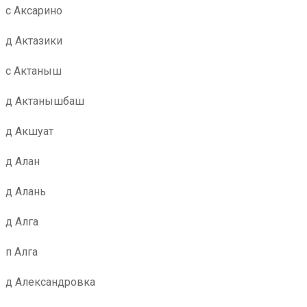
с Аксарино
д Актазики
с Актаныш
д Актанышбаш
д Акшуат
д Алан
д Алань
д Алга
п Алга
д Александровка