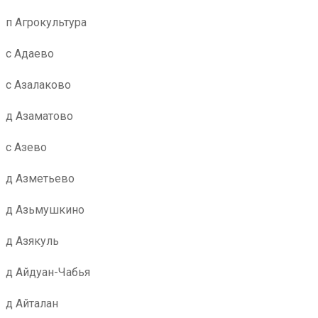
п Агрокультура
с Адаево
с Азалаково
д Азаматово
с Азево
д Азметьево
д Азьмушкино
д Азякуль
д Айдуан-Чабья
д Айталан