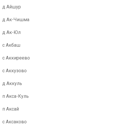
д Айшур
д Ак-Чишма
д Ак-Юл
с Акбаш
с Аккиреево
с Аккузово
д Аккуль
п Акса-Куль
п Аксай
с Аксаково