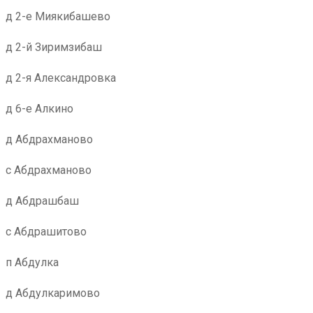
д 2-е Миякибашево
д 2-й Зиримзибаш
д 2-я Александровка
д 6-е Алкино
д Абдрахманово
с Абдрахманово
д Абдрашбаш
с Абдрашитово
п Абдулка
д Абдулкаримово