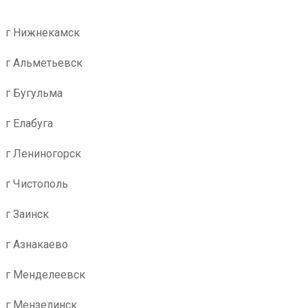
г Нижнекамск
г Альметьевск
г Бугульма
г Елабуга
г Лениногорск
г Чистополь
г Заинск
г Азнакаево
г Менделеевск
г Мензелинск