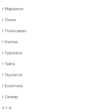
г Мариинск
г Топки
г Полысаево
г Калтан
г Гурьевск
г Тайга
г Таштагол
г Болотное
г Салаир
п 1-й