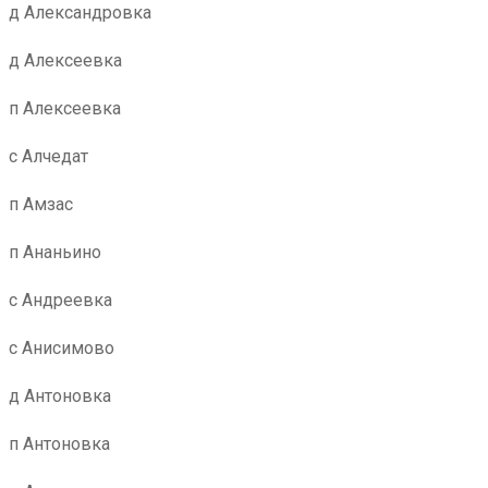
д Александровка
д Алексеевка
п Алексеевка
с Алчедат
п Амзас
п Ананьино
с Андреевка
с Анисимово
д Антоновка
п Антоновка