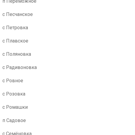
п Переможное
с Песчанское
с Петровка
с Плавское
с Поляновка
с Радивоновка
с Ровное
с Розовка
с Ромашки
п Садовое
с Семёновка