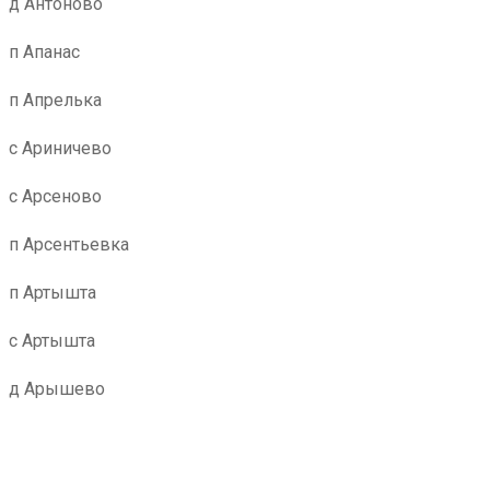
д Антоново
п Апанас
п Апрелька
с Ариничево
с Арсеново
п Арсентьевка
п Артышта
с Артышта
д Арышево