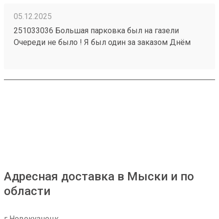
05.12.2025
251033036 Большая парковка был на газели
Очереди не было ! Я был один за заказом Днём
часа в 14 Забрал три груза И один отправил !
Нареканий нет от слова совсем Ближайший года 2
будем сотрудничать ! Что ещё отлично ? Получение
по коду Есть ситуации когда это спасение
Адресная доставка в Мыски и по
области
г Новокузнецк