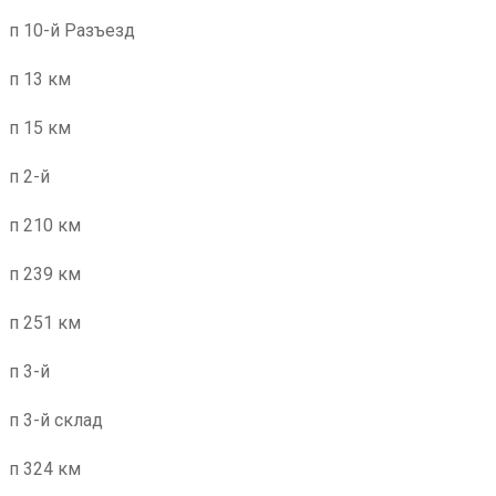
п 10-й Разъезд
п 13 км
п 15 км
п 2-й
п 210 км
п 239 км
п 251 км
п 3-й
п 3-й склад
п 324 км