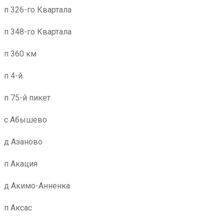
п 326-го Квартала
п 348-го Квартала
п 360 км
п 4-й
п 75-й пикет
с Абышево
д Азаново
п Акация
д Акимо-Анненка
п Аксас