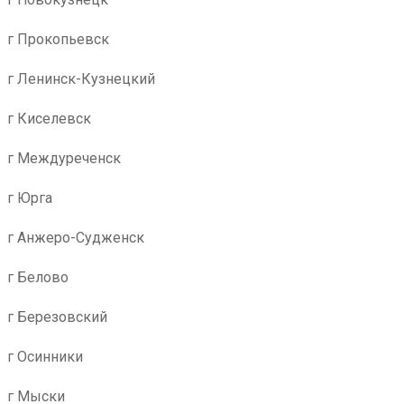
г Прокопьевск
г Ленинск-Кузнецкий
г Киселевск
г Междуреченск
г Юрга
г Анжеро-Судженск
г Белово
г Березовский
г Осинники
г Мыски