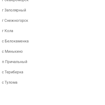
переключением между отделами. Все этапы
г Заполярный
сотрудничества были четко оговорены, никаких
скрытых платежей или неожиданных условий.
г Снежногорск
Работа с данной транспортной компанией оставила
исключительно положительные впечатления. Они
г Кола
успешно сочетают в себе все ключевые качества,
необходимые для идеальной логистической
с Белокаменка
службы: пунктуальность, аккуратность и высокий
уровень клиентского сервиса. Я получил именно
с Минькино
тот результат, на который рассчитывал, и даже
больше – уверенность в надежности партнера.
п Причальный
Настоятельно рекомендую эту транспортную
с Териберка
компанию всем, кто ищет ответственного и
эффективного исполнителя для своих
с Тулома
логистических задач. С ними можно быть
спокойным за свой груз и быть уверенным, что
доставка будет осуществлена на самом высоком
уровне.