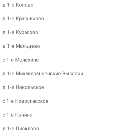
д 1-е Конево
д 1-е Красниково
д 1-е Курасово
д 1-е Мальцево
с 1-е Мелехино
д 1-е Михайлоанненские Выселки
д 1-е Никольское
с 1-е Новоспасское
с 1-е Панино
д 1-е Писклово