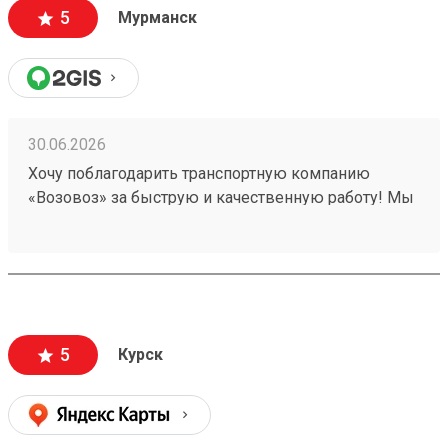
Плюсы: Быстрая и качественная работа!
5
Мурманск
30.06.2026
Хочу поблагодарить транспортную компанию
«Возовоз» за быструю и качественную работу! Мы
постоянно пользуемся услугами компании
«Возовоз» для перевозки грузов, довольны
результатом. Недавно осуществляли доставку с
нашего завода до пункта ПВЗ, который удобен
клиенту. Номера заявок — 260493246, 260507066.
Быстрая и качественная работа!
5
Курск