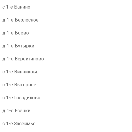
с 1-е Банино
д 1-е Безлесное
д 1-е Боево
д 1-е Бутырки
д 1-е Вереитиново
с 1-е Винниково
с 1-е Выгорное
с 1-е Гнездилово
д 1-е Есенки
с 1-е Засеймье