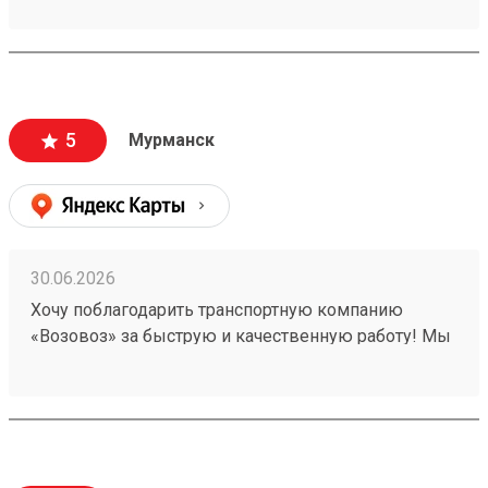
5
Мурманск
30.06.2026
Хочу поблагодарить транспортную компанию
«Возовоз» за быструю и качественную работу! Мы
постоянно пользуемся услугами компании
«Возовоз» для перевозки грузов, довольны
результатом. Недавно осуществляли доставку с
нашего завода до пункта ПВЗ, который удобен
клиенту. Номера заявок — 260493246, 260507066.