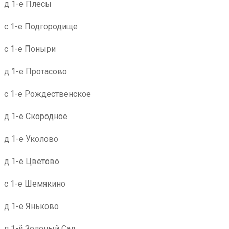
д 1-е Плесы
с 1-е Подгородище
с 1-е Поныри
д 1-е Протасово
с 1-е Рождественское
д 1-е Скородное
д 1-е Уколово
д 1-е Цветово
с 1-е Шемякино
д 1-е Яньково
п 1-й Зеленый Сад