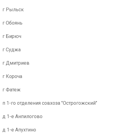
г Рыльск
г Обоянь
г Бирюч
г Суджа
г Дмитриев
г Короча
г Фатеж
п 1-го отделения совхоза "Острогожский"
д 1-е Анпилогово
д 1-е Апухтино