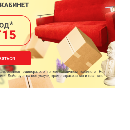
 КАБИНЕТ
од*
T15
ваться
льзоваться единоразово только в личном кабинете. Не
ми. Действует на все услуги, кроме страхования и платного