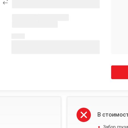
В стоимост
Забор груза