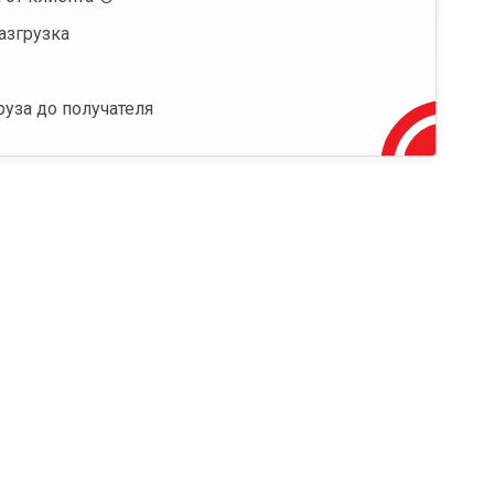
азгрузка
руза до получателя