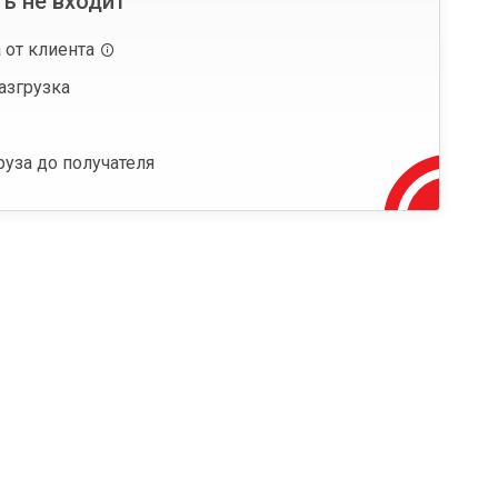
ь не входит
 от клиента
азгрузка
руза до получателя