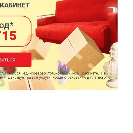
 КАБИНЕТ
од*
T15
ваться
льзоваться единоразово только в личном кабинете. Не
ми. Действует на все услуги, кроме страхования и платного