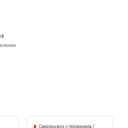
аз
авлении
Самовывоз с терминала /