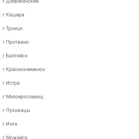
г Дзержинский
г Кашира
г Троицк
г Протвино
г Балтийск
г Краснознаменск
г Истра
г Малоярославец
г Луховицы
г Инта
г Можайск