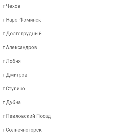
г Чехов
г Наро-Фоминск
г Долгопрудный
г Александров
г Лобня
г Дмитров
г Ступино
г Дубна
г Павловский Посад
г Солнечногорск