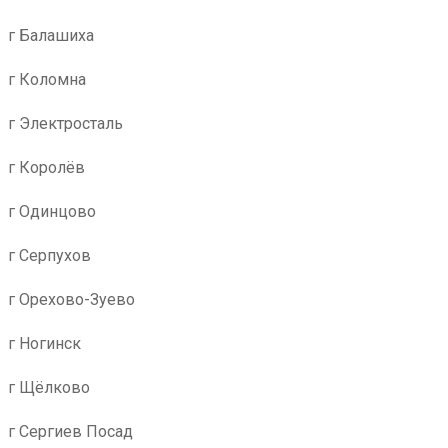
г Балашиха
г Коломна
г Электросталь
г Королёв
г Одинцово
г Серпухов
г Орехово-Зуево
г Ногинск
г Щёлково
г Сергиев Посад