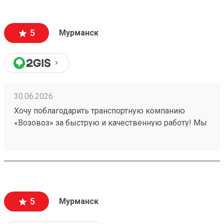
нашего завода до пункта ПВЗ, который удобен
клиенту. Номера заявок — 260493246, 260507066.
Плюсы: Быстрая и качественная работа!
5
Мурманск
30.06.2026
Хочу поблагодарить транспортную компанию
«Возовоз» за быструю и качественную работу! Мы
постоянно пользуемся услугами компании
«Возовоз» для перевозки грузов, довольны
результатом. Недавно осуществляли доставку с
нашего завода до пункта ПВЗ, который удобен
клиенту. Номера заявок — 260493246, 260507066.
Быстрая и качественная работа!
5
Мурманск