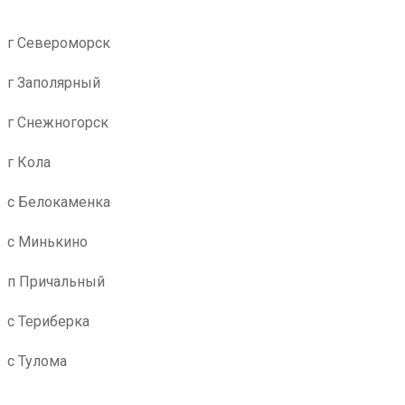
г Североморск
г Заполярный
г Снежногорск
г Кола
с Белокаменка
с Минькино
п Причальный
с Териберка
с Тулома