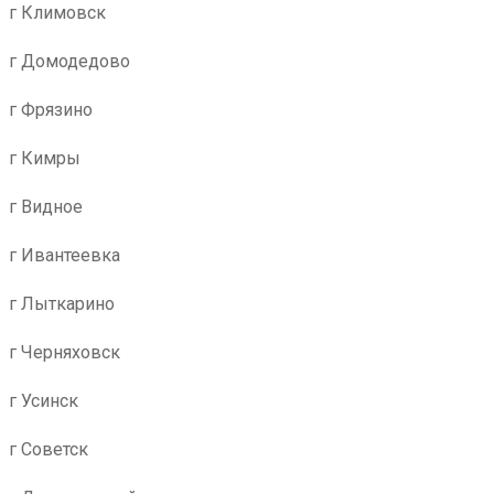
г Климовск
г Домодедово
г Фрязино
г Кимры
г Видное
г Ивантеевка
г Лыткарино
г Черняховск
г Усинск
г Советск