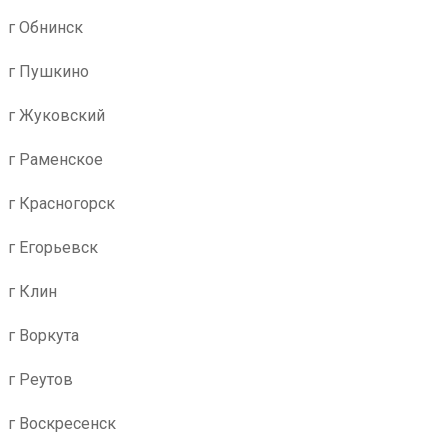
г Обнинск
г Пушкино
г Жуковский
г Раменское
г Красногорск
г Егорьевск
г Клин
г Воркута
г Реутов
г Воскресенск