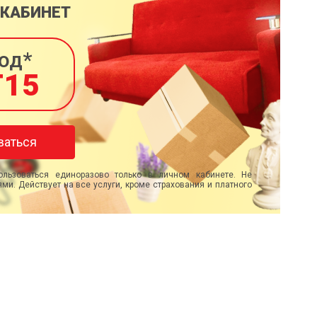
 КАБИНЕТ
од*
T15
ваться
льзоваться единоразово только в личном кабинете. Не
ми. Действует на все услуги, кроме страхования и платного