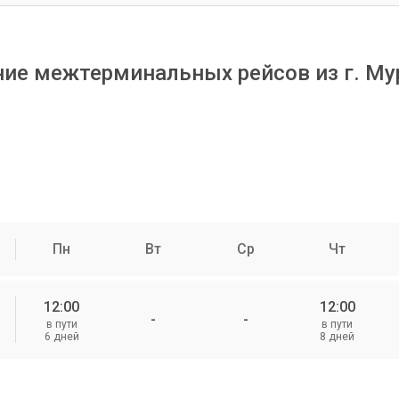
ние межтерминальных рейсов из г. Му
Пн
Вт
Ср
Чт
12:00
12:00
-
-
в пути
в пути
6 дней
8 дней