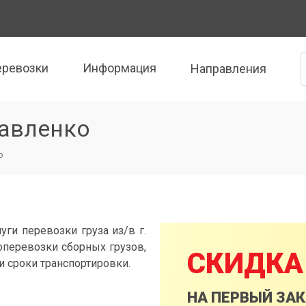
еревозки
Информация
Направления
равленко
о
уги перевозки груза из/в г.
оперевозки сборных грузов,
СКИДКА
и сроки транспортировки.
НА ПЕРВЫЙ ЗА