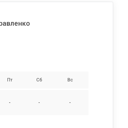
равленко
Пт
Сб
Вс
-
-
-