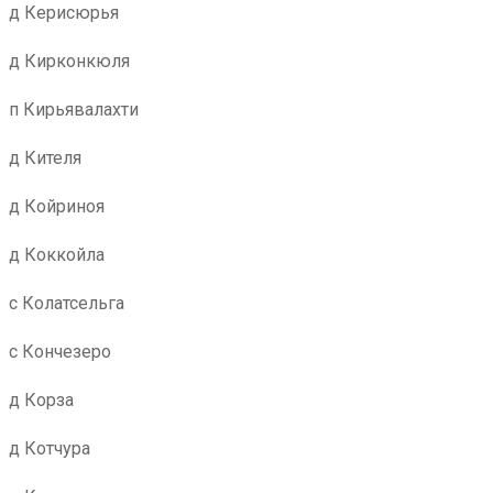
д Керисюрья
д Кирконкюля
п Кирьявалахти
д Кителя
д Койриноя
д Коккойла
с Колатсельга
с Кончезеро
д Корза
д Котчура