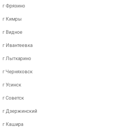
г Фрязино
г Кимры
г Видное
г Ивантеевка
г Лыткарино
г Черняховск
г Усинск
г Советск
г Дзержинский
г Кашира