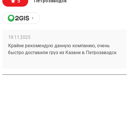
5
Петрозаводск
19.11.2025
Крайне рекомендую данную компанию, очень
быстро доставили груз из Казани в Петрозаводск
(7 дней) за сумму меньшую, чем у конкуреетов.
Доставили аккуратно, без
повреждений.Однозначно буду пользоваться
услугами данной компании еще раз, и
рекомендовать друзьям. Номер заказа 250879339