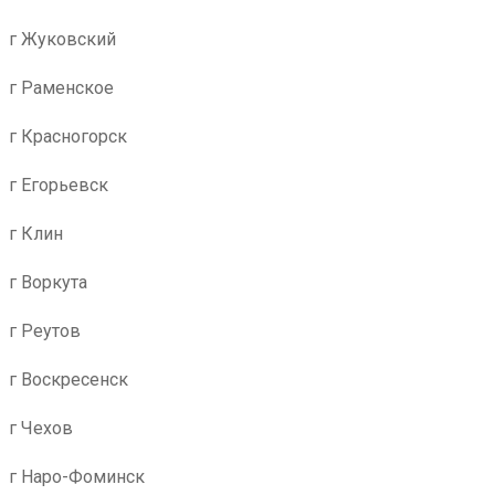
г Жуковский
г Раменское
г Красногорск
г Егорьевск
г Клин
г Воркута
г Реутов
г Воскресенск
г Чехов
г Наро-Фоминск