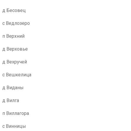
д Бесовец
с Ведлозеро
п Верхний
д Верховье
д Вехручей
с Вешкелица
д Виданы
д Вилга
п Виллагора
с Винницы