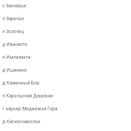
с Заозерье
п Заречье
п Золотец
д Иванисто
п Импилахти
д Ишанино
д Каменный Бор
п Карельская Деревня
г карьер Медвежья Гора
д Каскеснаволок