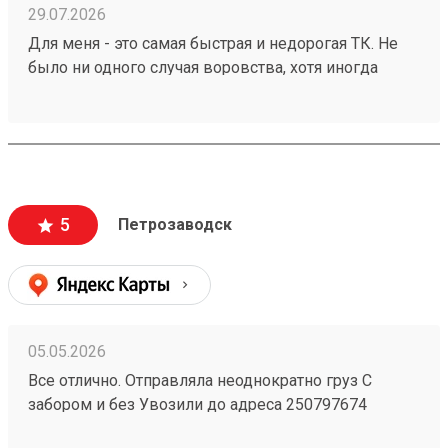
29.07.2026
Для меня - это самая быстрая и недорогая ТК. Не
было ни одного случая воровства, хотя иногда
коробки раскрывались самостоятельно и можно
было что-то вытащить. Я доволен полностью.
Рекомендую! Заказ №260696916 доставлен за 1(!)
день.
5
Петрозаводск
05.05.2026
Все отлично. Отправляла неоднократно груз С
забором и без Увозили до адреса 250797674
Удобная компания