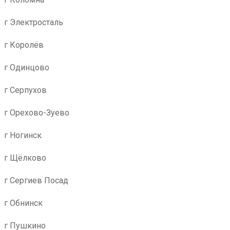
г Электросталь
г Королёв
г Одинцово
г Серпухов
г Орехово-Зуево
г Ногинск
г Щёлково
г Сергиев Посад
г Обнинск
г Пушкино