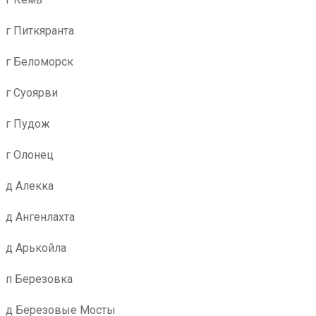
г Питкяранта
г Беломорск
г Суоярви
г Пудож
г Олонец
д Алекка
д Ангенлахта
д Арькойла
п Березовка
д Березовые Мосты