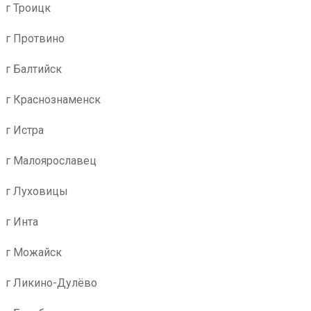
г Троицк
г Протвино
г Балтийск
г Краснознаменск
г Истра
г Малоярославец
г Луховицы
г Инта
г Можайск
г Ликино-Дулёво