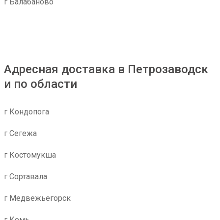
г Балабаново
Адресная доставка в Петрозаводск
и по области
г Кондопога
г Сегежа
г Костомукша
г Сортавала
г Медвежьегорск
г Кемь