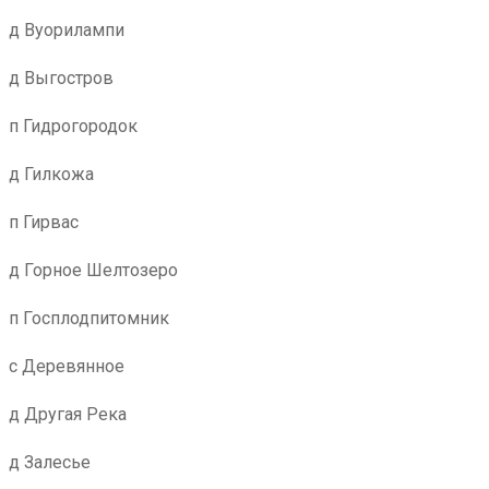
д Вуорилампи
д Выгостров
п Гидрогородок
д Гилкожа
п Гирвас
д Горное Шелтозеро
п Госплодпитомник
с Деревянное
д Другая Река
д Залесье