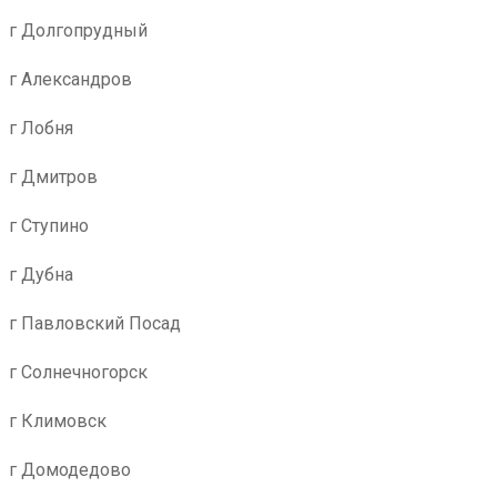
г Долгопрудный
г Александров
г Лобня
г Дмитров
г Ступино
г Дубна
г Павловский Посад
г Солнечногорск
г Климовск
г Домодедово