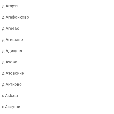
д Агарзя
д Агафонково
д Агеево
д Агишево
д Адищево
д Азово
д Азовские
д Аитково
с Акбаш
с Аклуши