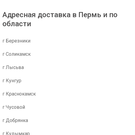
Адресная доставка в Пермь и по
области
г Березники
г Соликамск
г Лысьва
г Кунгур
г Краснокамск
г Чусовой
г Добрянка
г Кудымкар