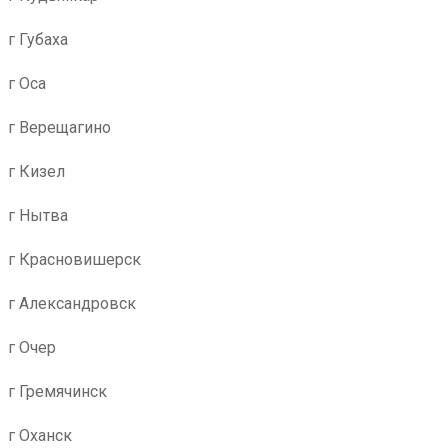
г Губаха
г Оса
г Верещагино
г Кизел
г Нытва
г Красновишерск
г Александровск
г Очер
г Гремячинск
г Оханск