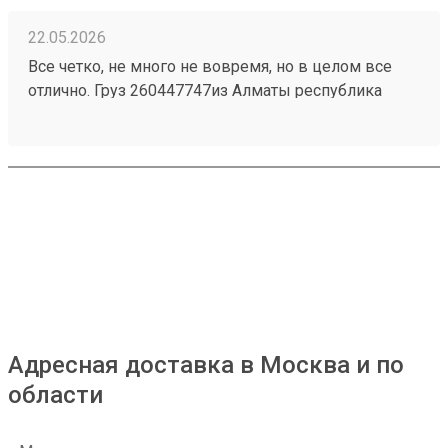
22.05.2026
Все четко, не много не вовремя, но в целом все
отлично. Груз 260447747из Алматы республика
Казахстан приехал быстро и без повреждений.
Персонал на складе отзывчивый, помогли все
погрузить . 4 звёзды только за неправильную
логистику, 2 груза на одного человека разделили на
2 перевозки тем самым сдвинулись сроки.
Адресная доставка в Москва и по
области