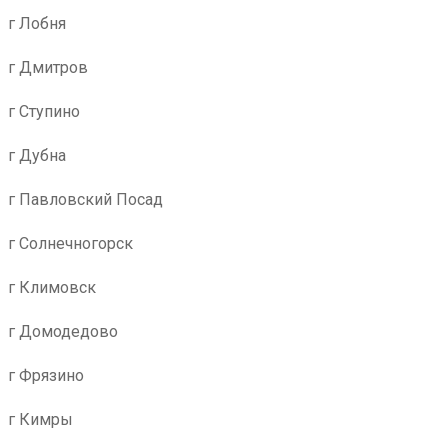
г Лобня
г Дмитров
г Ступино
г Дубна
г Павловский Посад
г Солнечногорск
г Климовск
г Домодедово
г Фрязино
г Кимры