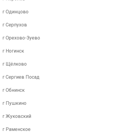
г Одинцово
г Серпухов
г Орехово-Зуево
г Ногинск
г Щёлково
г Сергиев Посад
г Обнинск
г Пушкино
г Жуковский
г Раменское