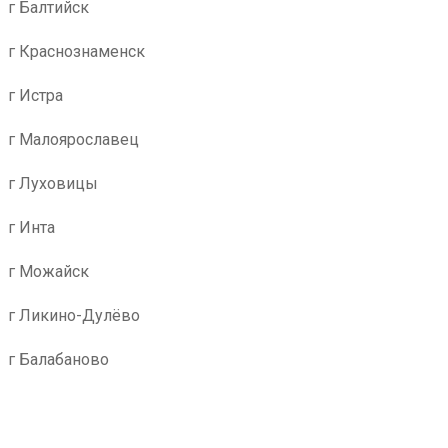
г Балтийск
г Краснознаменск
г Истра
г Малоярославец
г Луховицы
г Инта
г Можайск
г Ликино-Дулёво
г Балабаново