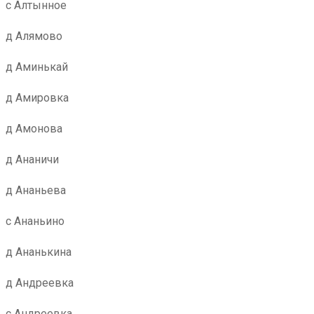
с Алтынное
д Алямово
д Аминькай
д Амировка
д Амонова
д Ананичи
д Ананьева
с Ананьино
д Ананькина
д Андреевка
с Андреевка