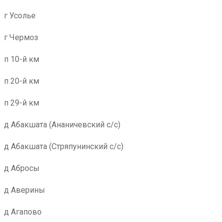
г Усолье
г Чермоз
п 10-й км
п 20-й км
п 29-й км
д Абакшата (Ананичевский с/с)
д Абакшата (Стряпунинский с/с)
д Абросы
д Аверины
д Агапово