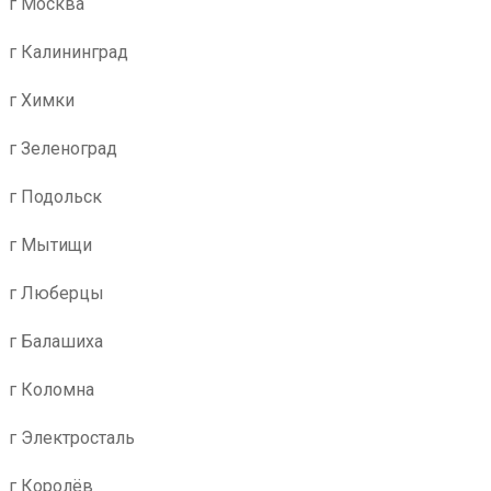
г Москва
г Калининград
г Химки
г Зеленоград
г Подольск
г Мытищи
г Люберцы
г Балашиха
г Коломна
г Электросталь
г Королёв