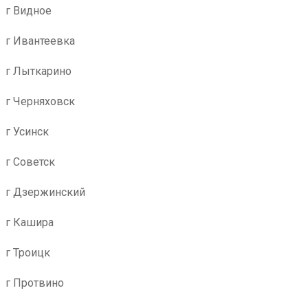
г Видное
г Ивантеевка
г Лыткарино
г Черняховск
г Усинск
г Советск
г Дзержинский
г Кашира
г Троицк
г Протвино