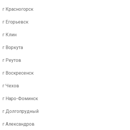
г Красногорск
г Егорьевск
г Клин
г Воркута
г Реутов
г Воскресенск
г Чехов
г Наро-Фоминск
г Долгопрудный
г Александров