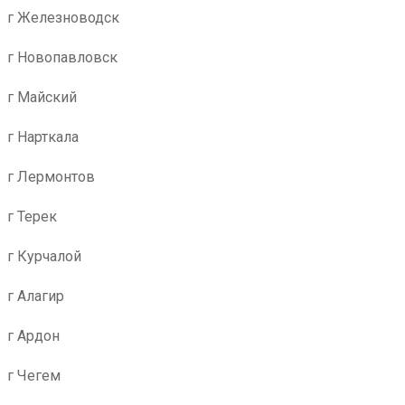
г Железноводск
г Новопавловск
г Майский
г Нарткала
г Лермонтов
г Терек
г Курчалой
г Алагир
г Ардон
г Чегем