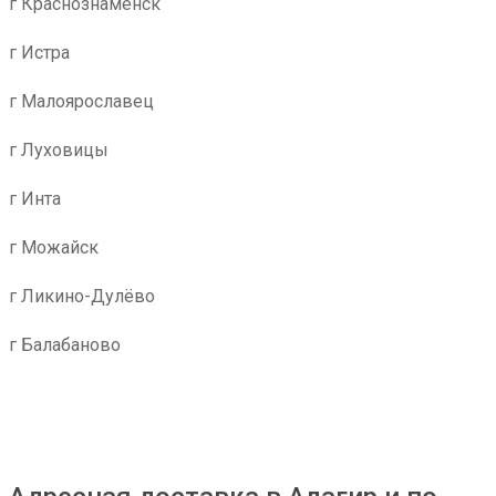
г Краснознаменск
г Истра
г Малоярославец
г Луховицы
г Инта
г Можайск
г Ликино-Дулёво
г Балабаново