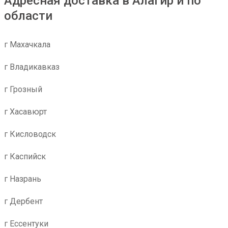
Адресная доставка в Алагир и по
области
г Махачкала
г Владикавказ
г Грозный
г Хасавюрт
г Кисловодск
г Каспийск
г Назрань
г Дербент
г Ессентуки