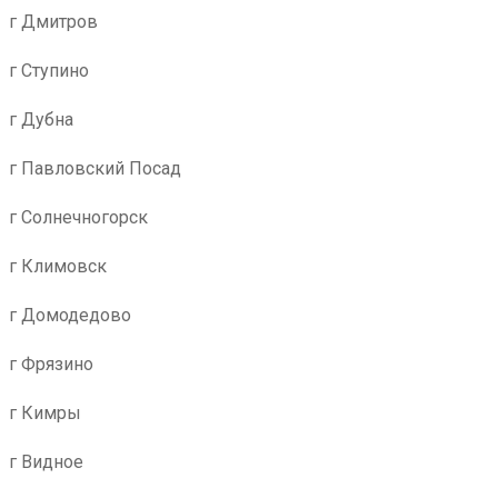
г Дмитров
г Ступино
г Дубна
г Павловский Посад
г Солнечногорск
г Климовск
г Домодедово
г Фрязино
г Кимры
г Видное