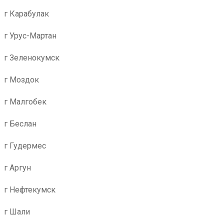
г Карабулак
г Урус-Мартан
г Зеленокумск
г Моздок
г Малгобек
г Беслан
г Гудермес
г Аргун
г Нефтекумск
г Шали