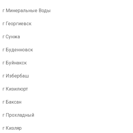
г Минеральные Воды
г Георгиевск
г Сунжа
г Буденновск
г Буйнакск
г Избербаш
г Кизилюрт
г Баксан
г Прохладный
г Кизляр