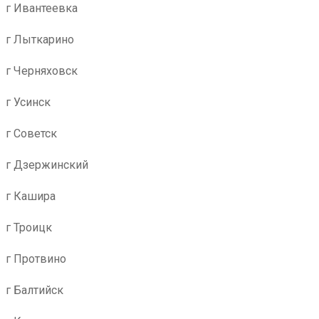
г Ивантеевка
г Лыткарино
г Черняховск
г Усинск
г Советск
г Дзержинский
г Кашира
г Троицк
г Протвино
г Балтийск