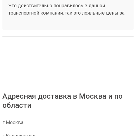
Что действительно понравилось в данной
транспортной компании, так это лояльные цены за
транспортировку товаров, ещё отмечу
доброжелательное отношение работников склада
к получателям грузов. Чего действительно не
хватает, так это вилочного погрузчика, с помощью
которого можно было бы осуществлять забор
больших грузов, из-за его отсутствия не заказываю
большие товары через эту ТК. Один из грузов
который я забирал: №230953002
Адресная доставка в Москва и по
области
г Москва
г Калининград