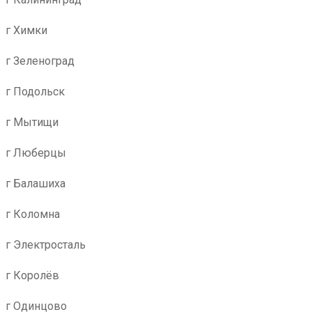
г Химки
г Зеленоград
г Подольск
г Мытищи
г Люберцы
г Балашиха
г Коломна
г Электросталь
г Королёв
г Одинцово