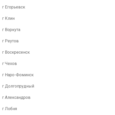
г Егорьевск
г Клин
г Воркута
г Реутов
г Воскресенск
г Чехов
г Наро-Фоминск
г Долгопрудный
г Александров
г Лобня