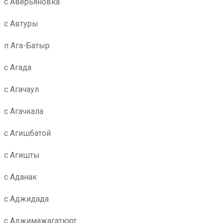
с Аверьяновка
с Автуры
п Ага-Батыр
с Агада
с Агачаул
с Агачкала
с Агишбатой
с Агишты
с Аданак
с Аджидада
с Аджимажагатюрт