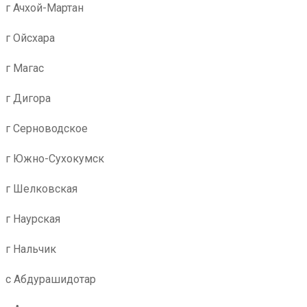
г Ачхой-Мартан
г Ойсхара
г Магас
г Дигора
г Серноводское
г Южно-Сухокумск
г Шелковская
г Наурская
г Нальчик
с Абдурашидотар