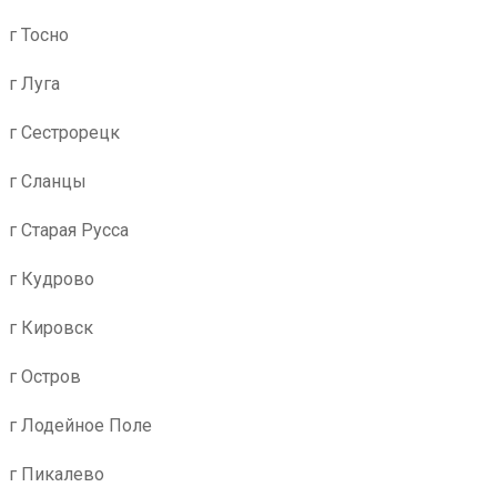
г Тосно
г Луга
г Сестрорецк
г Сланцы
г Старая Русса
г Кудрово
г Кировск
г Остров
г Лодейное Поле
г Пикалево