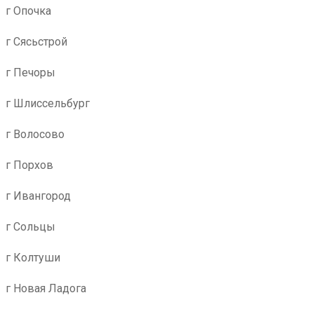
г Опочка
г Сясьстрой
г Печоры
г Шлиссельбург
г Волосово
г Порхов
г Ивангород
г Сольцы
г Колтуши
г Новая Ладога