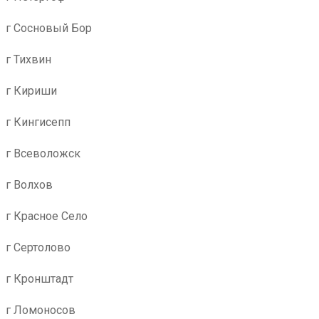
г Сосновый Бор
г Тихвин
г Кириши
г Кингисепп
г Всеволожск
г Волхов
г Красное Село
г Сертолово
г Кронштадт
г Ломоносов