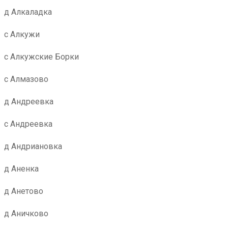
д Алкаладка
с Алкужи
с Алкужские Борки
с Алмазово
д Андреевка
с Андреевка
д Андриановка
д Аненка
д Анетово
д Аничково