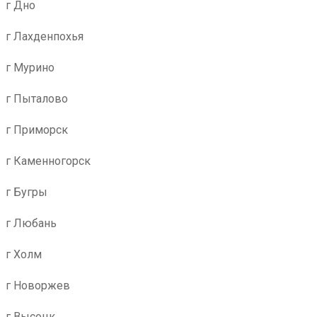
г Дно
г Лахденпохья
г Мурино
г Пыталово
г Приморск
г Каменногорск
г Бугры
г Любань
г Холм
г Новоржев
г Высоцк