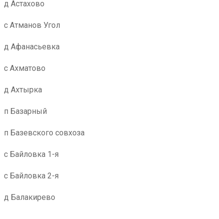
д Астахово
с Атманов Угол
д Афанасьевка
с Ахматово
д Ахтырка
п Базарный
п Базевского совхоза
с Байловка 1-я
с Байловка 2-я
д Балакирево