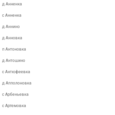
д Анненка
с Анненка
д Аннино
д Анновка
п Антоновка
д Антошино
с Антюфеевка
д Апполоновка
с Арбеньевка
с Артемовка