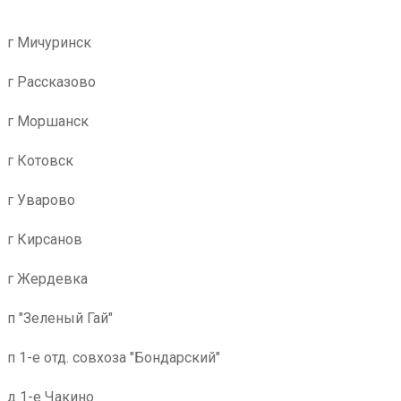
г Мичуринск
г Рассказово
г Моршанск
г Котовск
г Уварово
г Кирсанов
г Жердевка
п "Зеленый Гай"
п 1-е отд. совхоза "Бондарский"
д 1-е Чакино