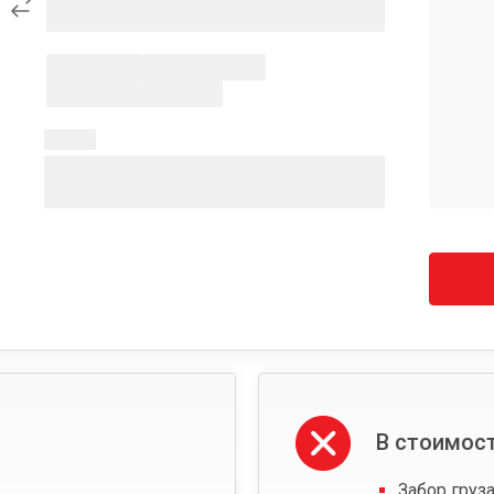
В стоимост
Забор груза