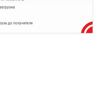
азгрузка
руза до получателя