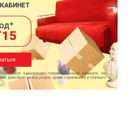
 КАБИНЕТ
од*
T15
ваться
льзоваться единоразово только в личном кабинете. Не
ми. Действует на все услуги, кроме страхования и платного