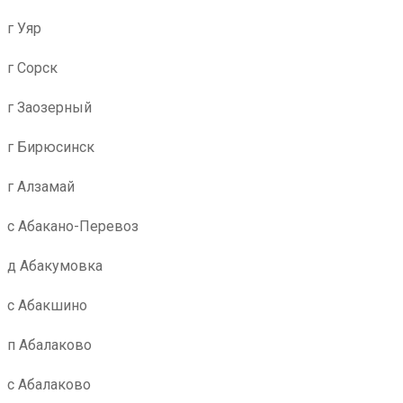
г Уяр
г Сорск
г Заозерный
г Бирюсинск
г Алзамай
с Абакано-Перевоз
д Абакумовка
с Абакшино
п Абалаково
с Абалаково