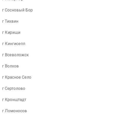
г Сосновый Бор
г Тихвин
г Кириши
г Кингисепп
г Всеволожск
г Волхов
г Красное Село
г Сертолово
г Кронштадт
г Ломоносов