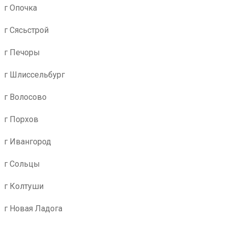
г Опочка
г Сясьстрой
г Печоры
г Шлиссельбург
г Волосово
г Порхов
г Ивангород
г Сольцы
г Колтуши
г Новая Ладога