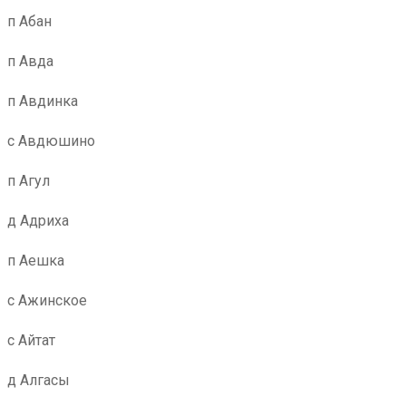
п Абан
п Авда
п Авдинка
с Авдюшино
п Агул
д Адриха
п Аешка
с Ажинское
с Айтат
д Алгасы