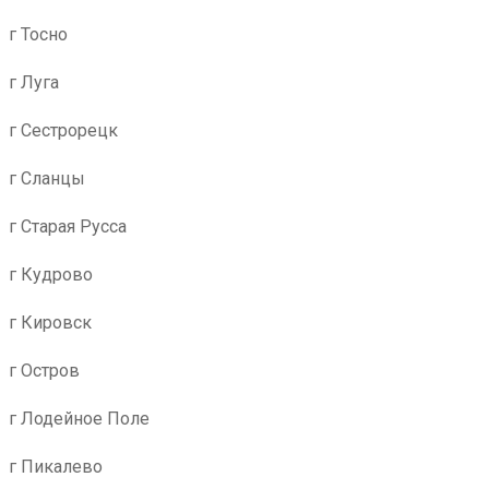
г Тосно
г Луга
г Сестрорецк
г Сланцы
г Старая Русса
г Кудрово
г Кировск
г Остров
г Лодейное Поле
г Пикалево