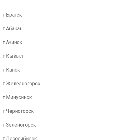
г Братск
г Абакан
г Ачинск
г Кызыл
г Канск
г Железногорск
г Минусинск
г Черногорск
г Зеленогорск
г Лесосибирск