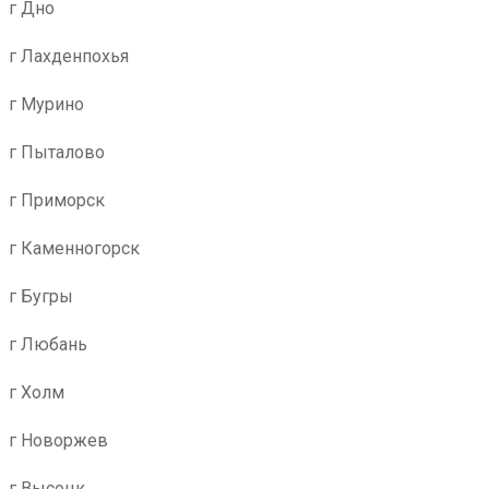
г Дно
г Лахденпохья
г Мурино
г Пыталово
г Приморск
г Каменногорск
г Бугры
г Любань
г Холм
г Новоржев
г Высоцк