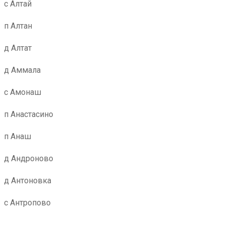
с Алтай
п Алтан
д Алтат
д Аммала
с Амонаш
п Анастасино
п Анаш
д Андроново
д Антоновка
с Антропово