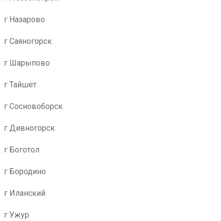
г Назарово
г Саяногорск
г Шарыпово
г Тайшет
г Сосновоборск
г Дивногорск
г Боготол
г Бородино
г Иланский
г Ужур