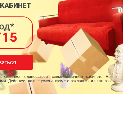
 КАБИНЕТ
од*
T15
ваться
льзоваться единоразово только в личном кабинете. Не
ми. Действует на все услуги, кроме страхования и платного