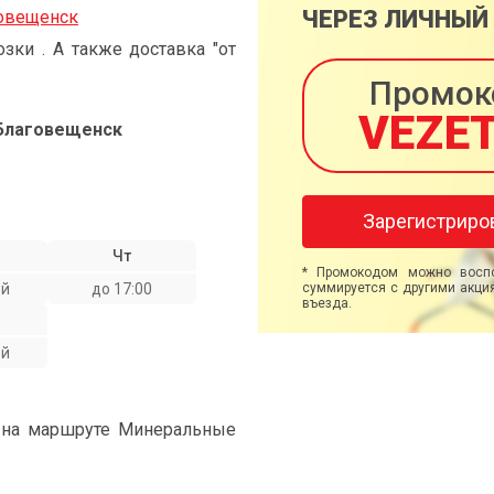
ЧЕРЕЗ ЛИЧНЫЙ
говещенск
ки . А также доставка "от
Промок
VEZE
Благовещенск
Зарегистриро
Чт
* Промокодом можно воспо
ой
до 17:00
суммируется с другими акция
въезда.
ой
" на маршруте Минеральные