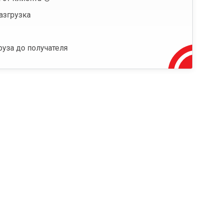
азгрузка
руза до получателя