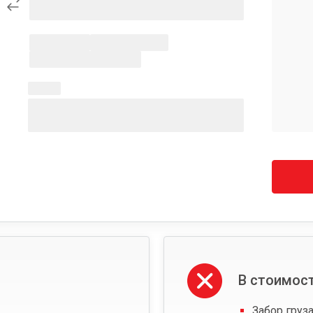
В стоимост
Забор груза