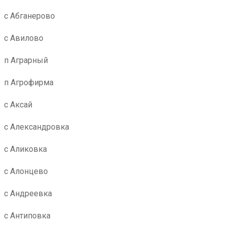
с Абганерово
с Авилово
п Аграрный
п Агрофирма
с Аксай
с Александровка
с Аликовка
с Алонцево
с Андреевка
с Антиповка