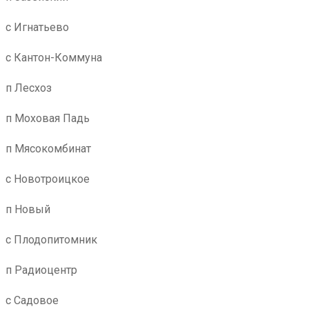
с Игнатьево
с Кантон-Коммуна
п Лесхоз
п Моховая Падь
п Мясокомбинат
с Новотроицкое
п Новый
с Плодопитомник
п Радиоцентр
с Садовое