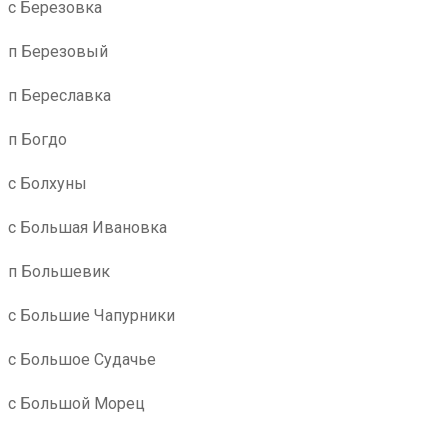
с Березовка
п Березовый
п Береславка
п Богдо
с Болхуны
с Большая Ивановка
п Большевик
с Большие Чапурники
с Большое Судачье
с Большой Морец