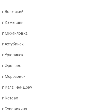
г Волжский
г Камышин
г Михайловка
г Ахтубинск
г Урюпинск
г Фролово
г Морозовск
г Калач-на-Дону
г Котово
г Суровикино