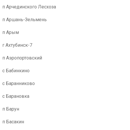
п Арчединского Лесхоза
п Аршань-Зельмень
п Арым
г Ахтубинск-7
п Аэропортовский
с Бабинкино
с Баранниково
с Барановка
п Барун
п Басакин